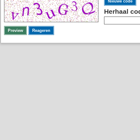
Nieuwe code
Herhaal co
Preview
Reageren