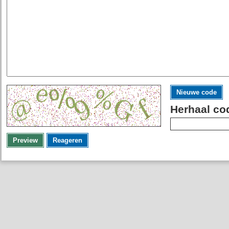
Nieuwe code
Herhaal co
Preview
Reageren