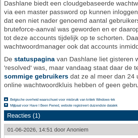
Dashlane biedt een cloudgebaseerde wachtw
via een master password op kunnen inloggen
dat een niet nader genoemd aantal gebruiker
bruteforce-aanval was geworden en er daaro
tot deze accounts tijdelijk op te schorten. Da
wachtwoordmanager ook dat accounts inmidd
De
statuspagina
van Dashlane liet gisteren w
'resolved' was, maar vandaag staat daar de t
sommige
gebruikers
dat ze al meer dan 24 
online wachtwoordkluis hebben of geen gebr
Belgische overheid waarschuwt voor misbruik van kritiek Windows-lek
Mijlpaal voor Have I Been Pwned, website registreert duizendste datalek
Reacties (1)
01-06-2026, 14:51 door
Anoniem