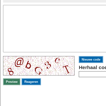
Nieuwe code
Herhaal co
Preview
Reageren