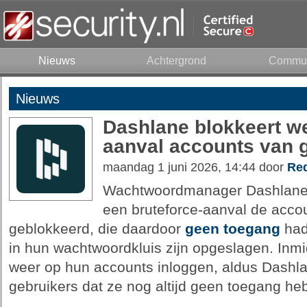
Nieuws
Achtergrond
Commun
Nieuws
Dashlane blokkeert w
aanval accounts van 
maandag 1 juni 2026, 14:44 door
Red
Wachtwoordmanager Dashlane
een bruteforce-aanval de acco
geblokkeerd, die daardoor
geen toegang
had
in hun wachtwoordkluis zijn opgeslagen. Inm
weer op hun accounts inloggen, aldus Dashl
gebruikers dat ze nog altijd geen toegang he