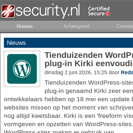
Nieuws
Achtergrond
Commun
Nieuws
Tienduizenden WordPre
plug-in Kirki eenvoud
dinsdag 2 juni 2026, 15:25 door
Reda
Tienduizenden WordPress-sites z
plug-in genaamd Kirki zeer ee
ontwikkelaars hebben op 18 mei een update 
websites missen op het moment van schrijve
nog altijd kwetsbaar. Kirki is een 'freeform vis
vormgeven en opzetten van WordPress-sites.
WordPress-sites maken er gebruik van.