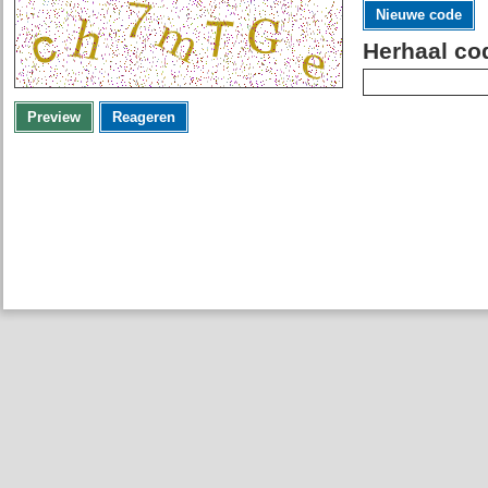
Nieuwe code
Herhaal co
Preview
Reageren