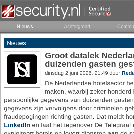
Nieuws
Achtergrond
Commun
Nieuws
Groot datalek Nederl
duizenden gasten ges
dinsdag 2 juni 2026, 21:49 door
Reda
De Nederlandse hotelsector hee
maken, waarbij zeker honderd h
persoonlijke gegevens van duizenden gasten
gegevens zijn vervolgens door criminelen geb
fraudepogingen richting gasten. Dat meldt 
LinkedIn
en laat het tegenover De Telegraa
exploiteert hotels en levert diensten aan de s