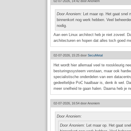
02-07-2026, 14:42 door
Anoniem
Door Anoniem:
Let maar op. Het gaat snel nu
binnenkort nog werk hebben. Veel beheerder
nodig.
Aan een Linux architect heb je niet zoveel. Da
architecturen en hopen dat alles toch goed met
02-07-2026, 15:25 door
SecuMetal
Het wordt hier allemaal veel te rooskleurig ne
besturingssysteem verstaan, maar ook hardwar
specialistische onderdelen van een datacentr
gedeeltelijke PoC haalbaar is, denk ik wel. D
meer snelheid te gaan halen. Daarna heb je no
02-07-2026, 16:54 door
Anoniem
Door Anoniem:
Door Anoniem:
Let maar op. Het gaat snel 