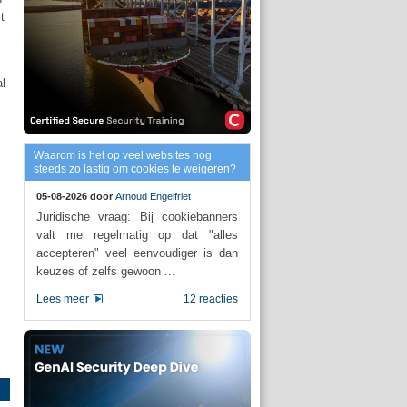
t
al
Waarom is het op veel websites nog
steeds zo lastig om cookies te weigeren?
05-08-2026 door
Arnoud Engelfriet
Juridische vraag: Bij cookiebanners
valt me regelmatig op dat "alles
accepteren" veel eenvoudiger is dan
keuzes of zelfs gewoon ...
Lees meer
12 reacties