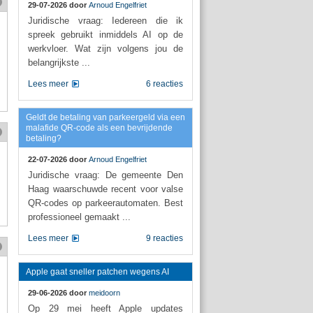
29-07-2026 door
Arnoud Engelfriet
Juridische vraag: Iedereen die ik
spreek gebruikt inmiddels AI op de
werkvloer. Wat zijn volgens jou de
belangrijkste ...
Lees meer
6 reacties
Geldt de betaling van parkeergeld via een
malafide QR-code als een bevrijdende
betaling?
22-07-2026 door
Arnoud Engelfriet
Juridische vraag: De gemeente Den
Haag waarschuwde recent voor valse
QR-codes op parkeerautomaten. Best
professioneel gemaakt ...
Lees meer
9 reacties
Apple gaat sneller patchen wegens AI
29-06-2026 door
meidoorn
Op 29 mei heeft Apple updates