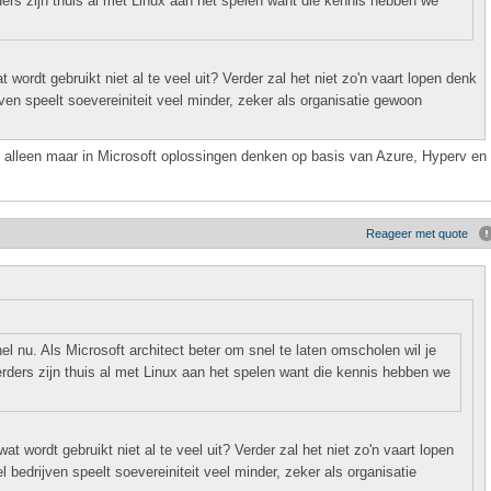
ers zijn thuis al met Linux aan het spelen want die kennis hebben we
 wordt gebruikt niet al te veel uit? Verder zal het niet zo'n vaart lopen denk
ven speelt soevereiniteit veel minder, zeker als organisatie gewoon
n alleen maar in Microsoft oplossingen denken op basis van Azure, Hyperv en
Reageer met quote
l nu. Als Microsoft architect beter om snel te laten omscholen wil je
rders zijn thuis al met Linux aan het spelen want die kennis hebben we
at wordt gebruikt niet al te veel uit? Verder zal het niet zo'n vaart lopen
 bedrijven speelt soevereiniteit veel minder, zeker als organisatie