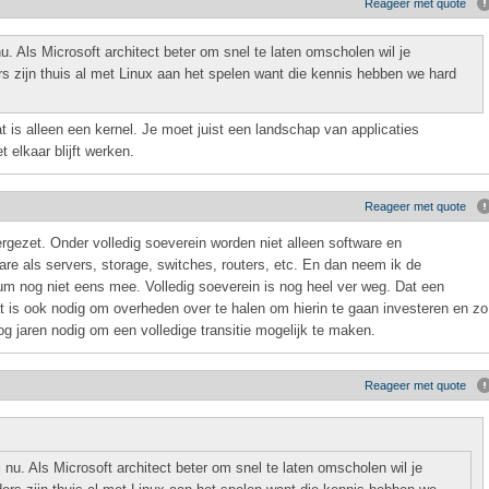
Reageer met quote
. Als Microsoft architect beter om snel te laten omscholen wil je
s zijn thuis al met Linux aan het spelen want die kennis hebben we hard
t is alleen een kernel. Je moet juist een landschap van applicaties
 elkaar blijft werken.
Reageer met quote
ergezet. Onder volledig soeverein worden niet alleen software en
e als servers, storage, switches, routers, etc. En dan neem ik de
um nog niet eens mee. Volledig soeverein is nog heel ver weg. Dat een
at is ook nodig om overheden over te halen om hierin te gaan investeren en zo
g jaren nodig om een volledige transitie mogelijk te maken.
Reageer met quote
nu. Als Microsoft architect beter om snel te laten omscholen wil je