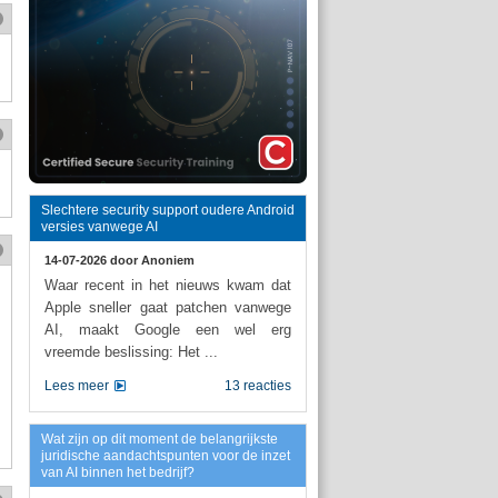
Slechtere security support oudere Android
versies vanwege AI
14-07-2026 door
Anoniem
Waar recent in het nieuws kwam dat
Apple sneller gaat patchen vanwege
AI, maakt Google een wel erg
vreemde beslissing: Het ...
Lees meer
13 reacties
Wat zijn op dit moment de belangrijkste
juridische aandachtspunten voor de inzet
van AI binnen het bedrijf?