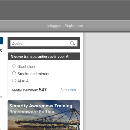
Inloggen
|
Registreren
Zoeken
s
Nieuwe transparantieregels voor AI:
Glashelder
Smoke and mirrors
Ai Ai Ai
547
8 reacties
Aantal stemmen:
ze
h