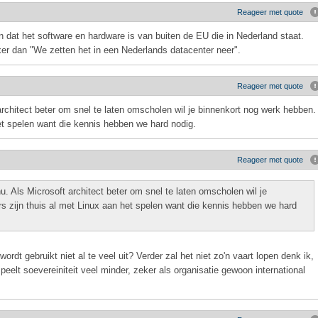
Reageer met quote
 dat het software en hardware is van buiten de EU die in Nederland staat.
xer dan "We zetten het in een Nederlands datacenter neer".
Reageer met quote
architect beter om snel te laten omscholen wil je binnenkort nog werk hebben.
et spelen want die kennis hebben we hard nodig.
Reageer met quote
. Als Microsoft architect beter om snel te laten omscholen wil je
s zijn thuis al met Linux aan het spelen want die kennis hebben we hard
ordt gebruikt niet al te veel uit? Verder zal het niet zo'n vaart lopen denk ik,
eelt soevereiniteit veel minder, zeker als organisatie gewoon international