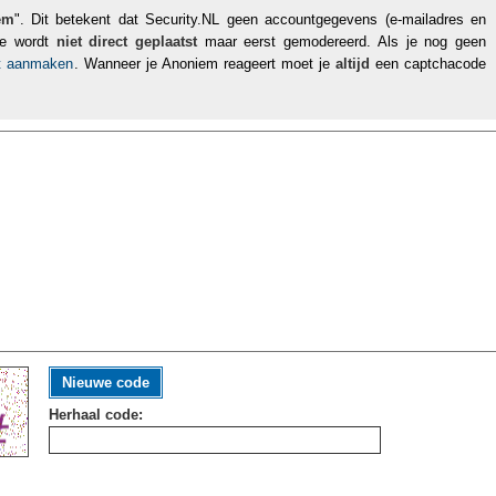
em
". Dit betekent dat Security.NL geen accountgegevens (e-mailadres en
tie wordt
niet direct geplaatst
maar eerst gemodereerd. Als je nog geen
nt aanmaken
. Wanneer je Anoniem reageert moet je
altijd
een captchacode
Nieuwe code
Herhaal code: