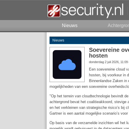
Nieuws
Achtergro
Nieuws
Soevereine ove
hosten
donderdag 2 juli 2026, 11:09
Een soevereine cloud va
hosten, bij voorkeur in
Binnenlandse Zaken in
mogelijkheden van een soevereine overheidsclou
"Op het terrein van cloudtechnologie bevindt de 
achtergrond bevat het coalitieakkoord, stevige a
en het verkleinen van strategische risico’s bi
Gartner is een aantal mogelijke scenario’s voo
Op basis van de verzamelde inzichten wil het k
mogelijk wordt gehuisvest in de datacenters van