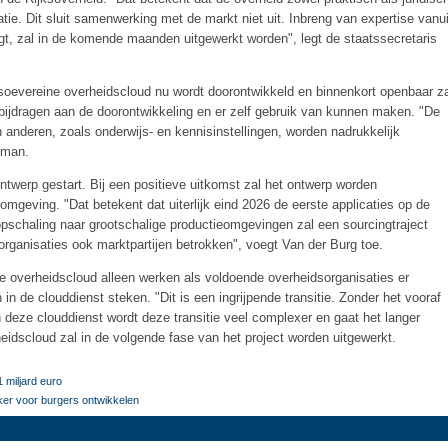
tie. Dit sluit samenwerking met de markt niet uit. Inbreng van expertise vanui
jgt, zal in de komende maanden uitgewerkt worden", legt de staatssecretaris
soevereine overheidscloud nu wordt doorontwikkeld en binnenkort openbaar z
bijdragen aan de doorontwikkeling en er zelf gebruik van kunnen maken. "De
 en anderen, zoals onderwijs- en kennisinstellingen, worden nadrukkelijk
sman.
ntwerp gestart. Bij een positieve uitkomst zal het ontwerp worden
omgeving. "Dat betekent dat uiterlijk eind 2026 de eerste applicaties op de
pschaling naar grootschalige productieomgevingen zal een sourcingtraject
organisaties ook marktpartijen betrokken", voegt Van der Burg toe.
e overheidscloud alleen werken als voldoende overheidsorganisaties er
 de clouddienst steken. "Dit is een ingrijpende transitie. Zonder het vooraf
 deze clouddienst wordt deze transitie veel complexer en gaat het langer
eidscloud zal in de volgende fase van het project worden uitgewerkt.
 miljard euro
ker voor burgers ontwikkelen