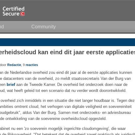
nd
Community
rheidscloud kan eind dit jaar eerste applicatie
 door
Redactie
, 9
reacties
n de Nederlandse overheid zou eind dit jaar al de eerste applicaties kunnen
 de datacenters van de overheid, zo meldt staatssecretaris Van der Burg van
 een
brief
aan de Tweede Kamer. De overheid liet onderzoek doen naar de
d, wat heeft geleid tot een scenario dat nu verder wordt doorontwikkeld.
overheid zich inmiddels in een situatie die niet langer houdbaar is. Tegen de
mbities omtrent cloud, het verhogen van digitale veiligheid en soevereiniteit
j cloudgebruik", aldus Van der Burg. Samen met onderzoeks- en adviesbureau
r de ontwikkeling van de soevereine overheidscloud opgesteld.
abinet nu een 'zo soeverein mogelijk ingerichte cloudomgeving', die waar
 de Rijksoverheid. "Dat betekent dat de overheid zowel praktisch als juridisc