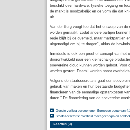
beschikt over hardware, fysieke toegang en loca
de markt is noodzakelijk en de vorm die dat kri
uit.
Van der Burg voegt toe dat het ontwerp van de 
worden gemaakt, zodat andere partijen kunnen 
regie blijft bij de overheid, maar marktpartijen
uitgenodigd om bij te dragen", aldus de bewind
Inmiddels is ook een proof-of-concept van het o
doorontwikkeld naar een kleinschalige productie
soevereine cloud kunnen worden gehost. Voor o
worden gestart. Daarbij worden naast overheids
Volgens de staatssecretaris gaat een soeverein
gebruik van maken en hun bestaande budgetten in
financieren van de eenmalige opstartkosten van
duren." De financiering van de soevereine overh
Google verliest beroep tegen Europese boete van 4,1
Staatssecretaris: overheid moet geen vpn en adbloc
Reacties (9)