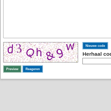
Nieuwe code
Herhaal co
Preview
Reageren