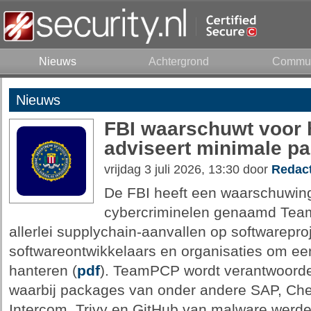
Nieuws
Achtergrond
Commun
Nieuws
FBI waarschuwt voor
adviseert minimale pa
vrijdag 3 juli 2026, 13:30 door
Redact
De FBI heeft een waarschuwin
cybercriminelen genaamd Team
allerlei supplychain-aanvallen op softwarepro
softwareontwikkelaars en organisaties om een
hanteren (
pdf
). TeamPCP wordt verantwoorde
waarbij packages van onder andere SAP, Che
Intercom, Trivy en GitHub van malware werde