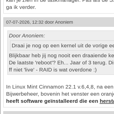
kan je zien in de taskmanager. Pas als de S
ga ik verder.
07-07-2026, 12:32 door
Anoniem
Door Anoniem:
Draai je nog op een kernel uit de vorige 
Blijkbaar heb jij nog nooit een draaiende k
De laatste 'reboot'? Eh... Jaar of 3 terug. 
ff niet 'live' - RAID is wat overdone :)
In Linux Mint Cinnamon 22.1 v.6,4,8, na een
Bijwerbeheer, bovenin het venster een oran
heeft software geïnstalleerd die een
herst