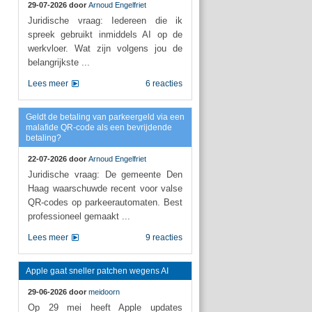
29-07-2026 door
Arnoud Engelfriet
Juridische vraag: Iedereen die ik
spreek gebruikt inmiddels AI op de
werkvloer. Wat zijn volgens jou de
belangrijkste ...
Lees meer
6 reacties
Geldt de betaling van parkeergeld via een
malafide QR-code als een bevrijdende
betaling?
22-07-2026 door
Arnoud Engelfriet
Juridische vraag: De gemeente Den
Haag waarschuwde recent voor valse
QR-codes op parkeerautomaten. Best
professioneel gemaakt ...
Lees meer
9 reacties
Apple gaat sneller patchen wegens AI
29-06-2026 door
meidoorn
Op 29 mei heeft Apple updates