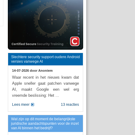
Slechtere security support oudere Android
versies vanwege AI
14-07-2026 door
Anoniem
Waar recent in het nieuws kwam dat
Apple sneller gaat patchen vanwege
AI, maakt Google een wel erg
vreemde beslissing: Het ...
Lees meer
13 reacties
Wat zijn op dit moment de belangrijkste
juridische aandachtspunten voor de inzet
van AI binnen het bedrijf?