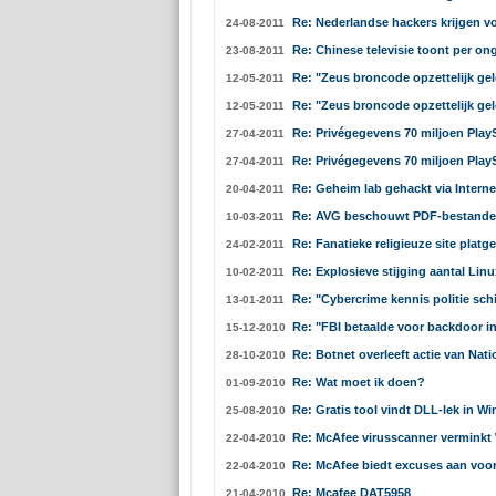
Re: Nederlandse hackers krijgen vo
24-08-2011
Re: Chinese televisie toont per on
23-08-2011
Re: "Zeus broncode opzettelijk gel
12-05-2011
Re: "Zeus broncode opzettelijk gel
12-05-2011
Re: Privégegevens 70 miljoen Play
27-04-2011
Re: Privégegevens 70 miljoen Play
27-04-2011
Re: Geheim lab gehackt via Interne
20-04-2011
Re: AVG beschouwt PDF-bestanden
10-03-2011
Re: Fanatieke religieuze site platg
24-02-2011
Re: Explosieve stijging aantal Lin
10-02-2011
Re: "Cybercrime kennis politie schi
13-01-2011
Re: "FBI betaalde voor backdoor 
15-12-2010
Re: Botnet overleeft actie van Nat
28-10-2010
Re: Wat moet ik doen?
01-09-2010
Re: Gratis tool vindt DLL-lek in 
25-08-2010
Re: McAfee virusscanner vermink
22-04-2010
Re: McAfee biedt excuses aan voor
22-04-2010
Re: Mcafee DAT5958
21-04-2010