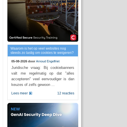
Waarom is het op veel websites nog
steeds zo lastig om cookies te weigeren?
05-08-2026 door
Arnoud Engelfriet
Juridische vraag: Bij cookiebanners
valt me regelmatig op dat "alles
accepteren" veel eenvoudiger is dan
keuzes of zelfs gewoon ...
Lees meer
12 reacties