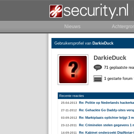
Nieuws
Achtergro
Gebruikersprofiel van
DarkieDuck
DarkieDuck
71
geplaatste rea
1
gestarte forum 
Recente reacties
Re: Politie op Nederlands hackerka
25-04-2013
Re: Gehackte Go Daddy-sites ver
27-11-2012
Re: Marktplaats oplichter krijgt 3 
03-09-2012
Re: Criminelen stelen gegevens 1 m
23-12-2011
Re: Kabinet onderzoekt DigiNotar-
14-09-2011