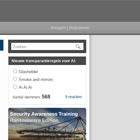
Inloggen
|
Registreren
Zoeken
Nieuwe transparantieregels voor AI:
Glashelder
Smoke and mirrors
Ai Ai Ai
568
9 reacties
Aantal stemmen: