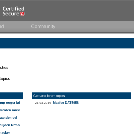
nd
Community
cties
topics
Gestarte forum topics
mp oogst kritiek
Mcafee DAT5958
21-04-2010
spreiden ransomware
maanden cel
iljoen Rift-spelers
hacker