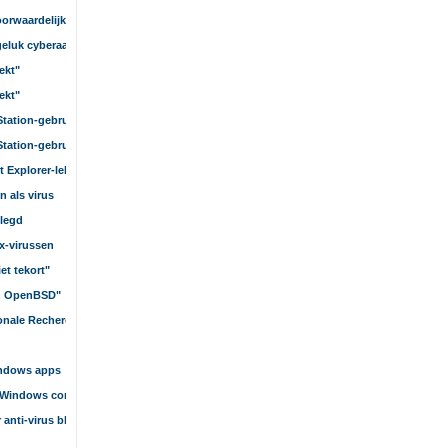
orwaardelijke celstraf
geluk cyberaanval
ekt"
ekt"
Station-gebruikers gestolen
Station-gebruikers gestolen
t Explorer-lek
 als virus
elegd
ux-virussen
et tekort"
in OpenBSD"
ionale Recherche
Windows apps
t Windows computers
 anti-virus blunder