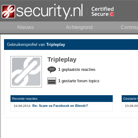
Nieuws
Achtergrond
Commun
Gebruikersprofiel van
Tripleplay
Tripleplay
1
geplaatste reacties
1
gestarte forum topics
Recente reacties
Gestarte 
Re: Scam va Facebook en Blendr?
24-08-2014
23-08-2