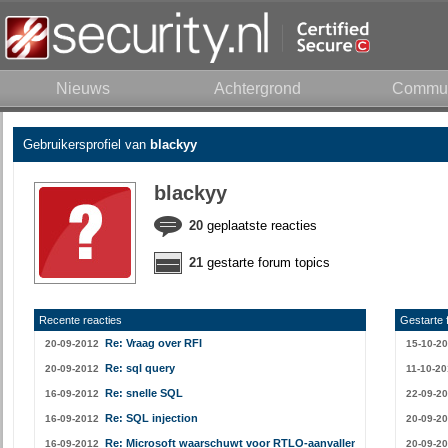
Nieuws
Achtergrond
Commun
Gebruikersprofiel van
blackyy
blackyy
20
geplaatste reacties
21
gestarte forum topics
Recente reacties
Gestarte 
Re: Vraag over RFI
20-09-2012
15-10-2
Re: sql query
20-09-2012
11-10-20
Re: snelle SQL
16-09-2012
22-09-2
Re: SQL injection
16-09-2012
20-09-2
Re: Microsoft waarschuwt voor RTLO-aanvallen
16-09-2012
20-09-2