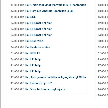
Re: Gratis tool vindt malware in RTF-bestanden
16-09-2012
16-09-2
Re: Helft alle Android-toestellen is lek
14-09-2012
16-09-2
Re: SQL
12-09-2012
15-09-2
Re: RFI doet het niet
04-09-2012
12-09-2
Re: RFI doet het niet
04-09-2012
12-09-2
Re: RFI doet het niet
04-09-2012
04-09-2
Re: Brontok.A
04-09-2012
03-09-2
Re: Exploits vinden
04-09-2012
02-09-2
Re: RFI/LFI
03-09-2012
02-09-2
Re: LFI help
30-08-2012
29-08-2
Re: LFI help
29-08-2012
27-08-2
Re: LFI help
29-08-2012
27-08-2
Re: Anonymous hackt beveiligingsbedrijf GlobalCerts
27-08-2012
23-08-2
Re: Hoe noem je dit?
27-08-2012
18-08-2
Re: Verschil blind en sql injectie
19-08-2012
18-08-2
18-08-2