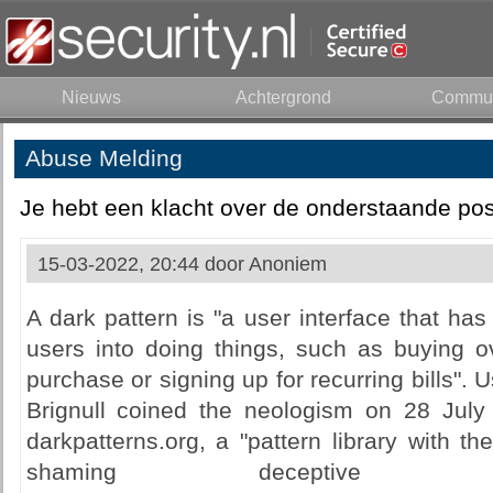
Nieuws
Achtergrond
Commun
Abuse Melding
Je hebt een klacht over de onderstaande pos
15-03-2022, 20:44 door
Anoniem
A dark pattern is "a user interface that has 
users into doing things, such as buying ov
purchase or signing up for recurring bills".
Brignull coined the neologism on 28 July 
darkpatterns.org, a "pattern library with t
shaming deceptive us