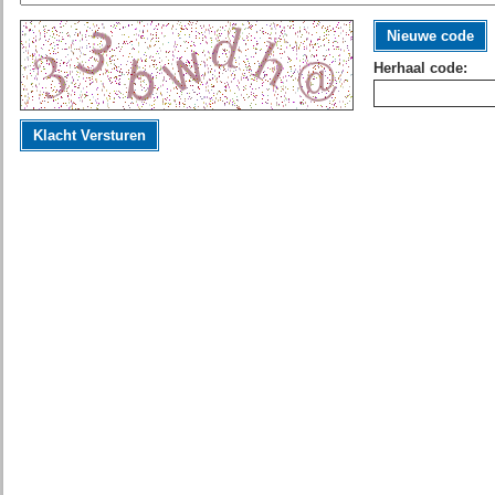
Nieuwe code
Herhaal code:
Klacht Versturen