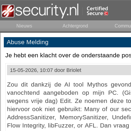
Nieuws
Achtergrond
Commun
Abuse Melding
Je hebt een klacht over de onderstaande pos
15-05-2026, 10:07 door
Briolet
Zou dit dankzij de AI tool Mythos gevon
vanochtend aangeboden op mijn PC. (Gis
wegens vrije dag) Edit. Ze noemen deze tool
hiervoor ook niet gebruikt: Many of our se
AddressSanitizer, MemorySanitizer, Undefi
Flow Integrity, libFuzzer, or AFL. Dan vraa