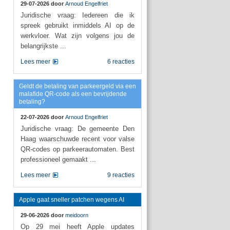
29-07-2026 door
Arnoud Engelfriet
Juridische vraag: Iedereen die ik
spreek gebruikt inmiddels AI op de
werkvloer. Wat zijn volgens jou de
belangrijkste ...
Lees meer
6 reacties
Geldt de betaling van parkeergeld via een
malafide QR-code als een bevrijdende
betaling?
22-07-2026 door
Arnoud Engelfriet
Juridische vraag: De gemeente Den
Haag waarschuwde recent voor valse
QR-codes op parkeerautomaten. Best
professioneel gemaakt ...
Lees meer
9 reacties
Apple gaat sneller patchen wegens AI
29-06-2026 door
meidoorn
Op 29 mei heeft Apple updates