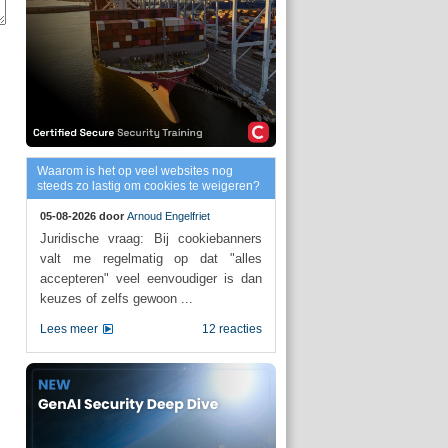
Waarom is het op veel websites nog
steeds zo lastig om cookies te weigeren?
05-08-2026 door
Arnoud Engelfriet
Juridische vraag: Bij cookiebanners
valt me regelmatig op dat "alles
accepteren" veel eenvoudiger is dan
keuzes of zelfs gewoon ...
Lees meer
12 reacties