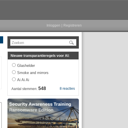
Inloggen
|
Registreren
Zoeken
Nieuwe transparantieregels voor AI:
Glashelder
Smoke and mirrors
Ai Ai Ai
548
8 reacties
Aantal stemmen: