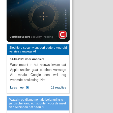
Slechtere security support oudere Android
versies vanwege AI
14-07-2026 door
Anoniem
Waar recent in het nieuws kwam dat
Apple sneller gaat patchen vanwege
AI, maakt Google een wel erg
vreemde beslissing: Het ...
Lees meer
13 reacties
Wat zijn op dit moment de belangrijkste
juridische aandachtspunten voor de inzet
van AI binnen het bedrijf?