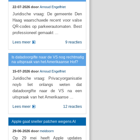
22-07-2026 door
Arnoud Engelfriet
Juridische vraag: De gemeente Den
Haag waarschuwde recent voor valse
QR-codes op parkeerautomaten. Best
professioneel gemaakt ...
Lees meer
9 reacties
Is datadoorgifte naar de VS nog rechtmatig
na uitspraak van het Amerikaanse Hof?
15-07-2026 door
Arnoud Engelfriet
Juridische vraag: Privacyorganisatie
noyb liet onlangs weten dat
datadoorgifte naar de VS na een
uitspraak van het Amerikaanse ...
Lees meer
12 reacties
Apple gaat sneller patchen wegens AI
29-06-2026 door
meidoorn
Op 29 mei heeft Apple updates