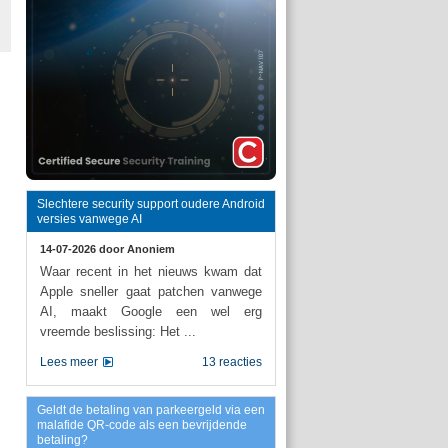
Slechtere security support oudere Android
versies vanwege AI
14-07-2026 door
Anoniem
Waar recent in het nieuws kwam dat
Apple sneller gaat patchen vanwege
AI, maakt Google een wel erg
vreemde beslissing: Het ...
Lees meer
13 reacties
Geldt de betaling van parkeergeld via een
malafide QR-code als een bevrijdende
betaling?