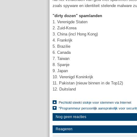
zoals spyware en identiteit stelende malware zul
"dirty dozen" spamlanden
1. Verenigde Staten
2. Zuid-Korea
3. China (incl Hong Kong)
4. Frankrijk
5. Brazilie
6. Canada
7. Taiwan
8. Spanje
9. Japan
10. Verenigd Koninkrijk
11. Pakistan (nieuw binnen in de Top12)
12. Duitsland
Pechtold steekt stokje voor stemmen via Internet
"Programmeur persoonlijk aansprakelijk voor securit
Nog geen reacties
Reageren