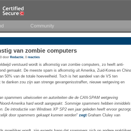
nd
Community
stig van zombie computers
30 door
Redactie
, 0
reacties
ldwijd verstuurd wordt is afkomstig van zombie computers, zo heeft anti-
end gemaakt. De meeste spam is afkomstig uit Amerika, Zuid-Korea en China
dan 50% van de totale hoeveelheid. Toch is het aandeel van de VS ten
at te danken zou zijn aan strenge gevangenisstraffen, nieuwe wetgeving en
van spammers uitwisselen en autoriteiten die de CAN-SPAM wetgeving
 Noord-Amerika hard wordt aangepakt. Sommige spammers hebben inmiddels
. De introductie van Windows XP SP2 een jaar geleden heeft ervoor gezorg
kelijk door spammers gekaapt kunnen worden
"
zegt
Graham Cluley van
 moeilijker wordt, zijn experts bang dat spammers zich op andere praktijken