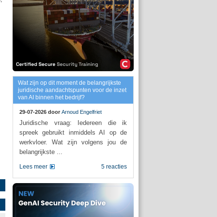
Wat zijn op dit moment de belangrijkste
juridische aandachtspunten voor de inzet
van AI binnen het bedrijf?
29-07-2026 door
Arnoud Engelfriet
Juridische vraag: Iedereen die ik
spreek gebruikt inmiddels AI op de
werkvloer. Wat zijn volgens jou de
belangrijkste ...
Lees meer
5 reacties