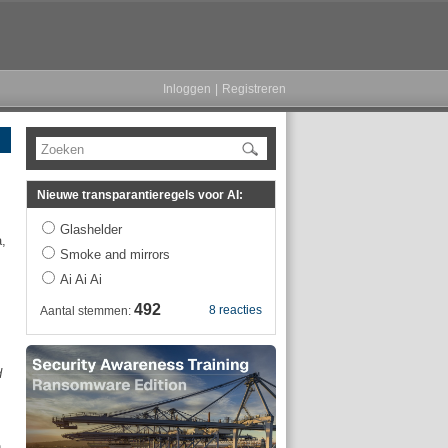
Inloggen
|
Registreren
Zoeken
Nieuwe transparantieregels voor AI:
Glashelder
,
Smoke and mirrors
Ai Ai Ai
492
8 reacties
Aantal stemmen:
d
,