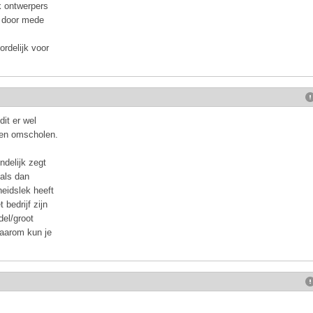
ok ontwerpers
s door mede
rdelijk voor
dit er wel
ten omscholen.
ndelijk zegt
 als dan
heidslek heeft
bedrijf zijn
del/groot
daarom kun je