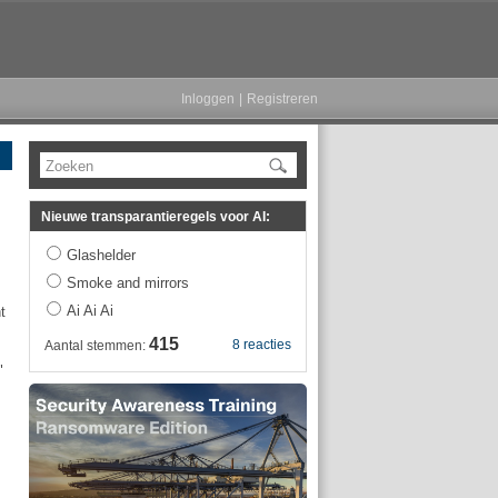
Inloggen
|
Registreren
Zoeken
Nieuwe transparantieregels voor AI:
Glashelder
Smoke and mirrors
Ai Ai Ai
t
415
8 reacties
Aantal stemmen:
"