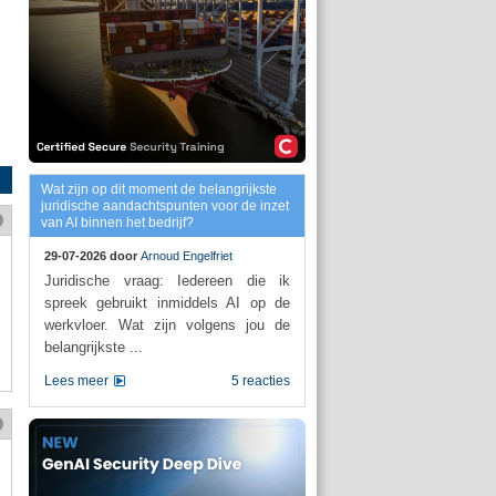
Wat zijn op dit moment de belangrijkste
juridische aandachtspunten voor de inzet
van AI binnen het bedrijf?
29-07-2026 door
Arnoud Engelfriet
Juridische vraag: Iedereen die ik
spreek gebruikt inmiddels AI op de
werkvloer. Wat zijn volgens jou de
belangrijkste ...
Lees meer
5 reacties