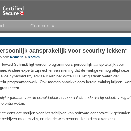
nd
Community
soonlijk aansprakelijk voor security lekken"
55 door
Redactie
, 6
reacties
t Howard Schmidt ligt worden programmeurs persoonlijk aansprakelijk voor
ware. Andere experts zijn echter van mening dat de werkgever nog altijd deze
lige cybersecurity adviseur van het Witte Huis liet gisteren weten dat
lecht programmeerwerk. Ook moeten ontwikkelaars betere training krijgen, wan
rogrammeren.
ijke garantie van de ontwikkelaar hebben dat de code die hij schrijft veilig is
ferentie weten.
ee eens dat partijen voor het schrijven van software aansprakelijk gehouden
bedrijven moeten zijn, en niet de werknemers die in dienst van een