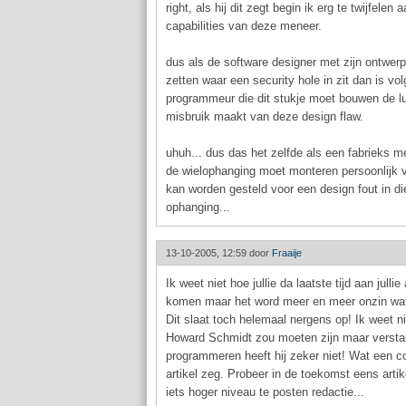
right, als hij dit zegt begin ik erg te twijfelen 
capabilities van deze meneer.
dus als de software designer met zijn ontwer
zetten waar een security hole in zit dan is v
programmeur die dit stukje moet bouwen de lu
misbruik maakt van deze design flaw.
uhuh... dus das het zelfde als een fabrieks 
de wielophanging moet monteren persoonlijk v
kan worden gesteld voor een design fout in di
ophanging...
13-10-2005, 12:59 door
Fraaije
Ik weet niet hoe jullie da laatste tijd aan jullie
komen maar het word meer en meer onzin wat 
Dit slaat toch helemaal nergens op! Ik weet ni
Howard Schmidt zou moeten zijn maar verst
programmeren heeft hij zeker niet! Wat een c
artikel zeg. Probeer in de toekomst eens arti
iets hoger niveau te posten redactie...