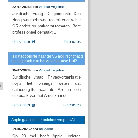
22-07-2026 door
Arnoud Engelfriet
Juridische vraag: De gemeente Den
Haag waarschuwde recent voor valse
QR-codes op parkeerautomaten. Best
professioneel gemaakt ...
Lees meer
9 reacties
Is datadoorgifte naar de VS nog rechtmatig
na uitspraak van het Amerikaanse Hof?
15-07-2026 door
Arnoud Engelfriet
Juridische vraag: Privacyorganisatie
noyb liet onlangs weten dat
datadoorgifte naar de VS na een
uitspraak van het Amerikaanse ...
Lees meer
12 reacties
Apple gaat sneller patchen wegens AI
29-06-2026 door
meidoorn
Op 29 mei heeft Apple updates