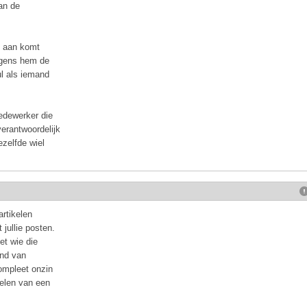
aan de
p aan komt
olgens hem de
l als iemand
medewerker die
erantwoordelijk
ezelfde wiel
 artikelen
jullie posten.
et wie die
and van
ompleet onzin
kelen van een