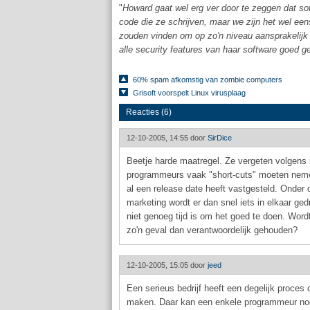
"
Howard gaat wel erg ver door te zeggen dat sof
code die ze schrijven, maar we zijn het wel eens
zouden vinden om op zo'n niveau aansprakelijk t
alle security features van haar software goed ge
60% spam afkomstig van zombie computers
Grisoft voorspelt Linux virusplaag
Reacties (6)
12-10-2005, 14:55 door
SirDice
Beetje harde maatregel. Ze vergeten volgens m
programmeurs vaak "short-cuts" moeten nem
al een release date heeft vastgesteld. Onder 
marketing wordt er dan snel iets in elkaar ge
niet genoeg tijd is om het goed te doen. Word
zo'n geval dan verantwoordelijk gehouden?
12-10-2005, 15:05 door
jeed
Een serieus bedrijf heeft een degelijk proces
maken. Daar kan een enkele programmeur no