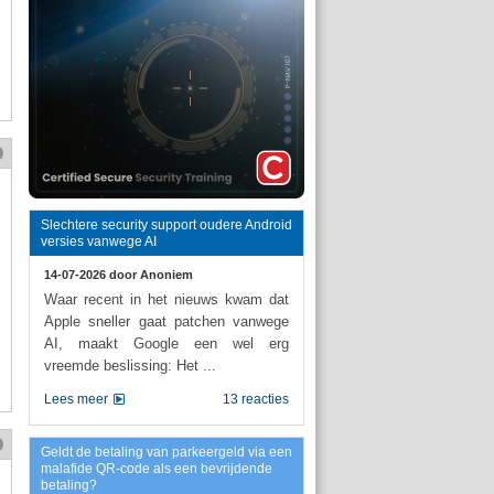
Slechtere security support oudere Android
versies vanwege AI
14-07-2026 door
Anoniem
Waar recent in het nieuws kwam dat
Apple sneller gaat patchen vanwege
AI, maakt Google een wel erg
vreemde beslissing: Het ...
Lees meer
13 reacties
Geldt de betaling van parkeergeld via een
malafide QR-code als een bevrijdende
betaling?