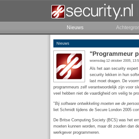
Nieuws
Achtergro
Nieuws
"Programmeur per
woensdag 12 oktober 2005, 13:
Als het aan security exper
security lekken in hun soft
last moet dragen. De voorma
programmeurs zelf verantwoordelijk zijn voor s
veel hebben niet de vaardigheid om veilig te p
"
Bij software ontwikkeling moeten we de persoonl
liet Schmidt tijdens de Secure London 2005 con
De Britse Computing Society (BCS) was het erm
moeten kunnen worden, maar dit zouden dan de 
werkgever programmeren.