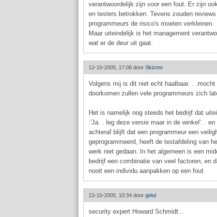
verantwoordelijk zijn voor een fout. Er zijn o
en testers betrokken. Tevens zouden review
programmeurs de risico's moeten verkleinen.
Maar uiteindelijk is het management verantwoo
wat er de deur uit gaat.
12-10-2005, 17:08 door
Skizmo
Volgens mij is dit niet echt haalbaar. . .mocht 
doorkomen zullen vele programmeurs zich la
Het is namelijk nog steeds het bedrijf dat uitei
:'Ja. . leg deze versie maar in de winkel'. . en
achteraf blijft dat een programmeur een veilig
geprogrammeerd, heeft de testafdeling van het 
werk niet gedaan. In het algemeen is een mid
bedrijf een combinatie van veel factoren, en 
nooit een individu aanpakken op een fout.
13-10-2005, 10:34 door
gelul
security expert Howard Schmidt...