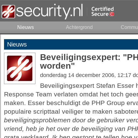
Nieuws
Achtergrond
Commun
Nieuws
Beveiligingsexpert: "PHP
worden"
donderdag 14 december 2006, 12:17 d
Beveiligingsexpert Stefan Esser 
Response Team verlaten omdat het toch geen 
maken. Esser beschuldigt de PHP Group erva
populaire scripttaal veiliger te maken saboter
beveiligingsproblemen door de gebruiker vero
vriend, heb je het over de beveiliging van PH
grata verklaard. Ik ben gestopt te tellen hoe