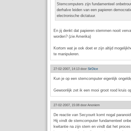
Stemcomputers zijn fundamenteel onbetro
derhalve leiden van een papieren democrati
electronische dictatuur.
En jij denkt dat papieren stemmen nooit verv
worden? (zie Amerika)
Kortom wat je ook doet er zijn altijd mogelij
te manipuleren.
27-02-2007, 14:13 door
SirDice
Kun je op een stemcomputer eigenlijk ongeld
Gewoonlijk zet ik een mooi groot rood kruis op
27-02-2007, 15:08 door
Anoniem
De reactie van Secyourit komt nogal paranoid
Hij vindt de stemcomputer fundamenteel onbe
kwitantie na zijn stem en vindt dat het proce