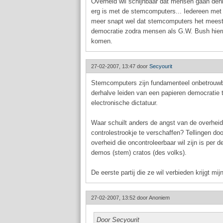
Overheid wil schijnbaar dat mensen gaan denk
erg is met de stemcomputers... Iedereen met 
meer snapt wel dat stemcomputers het meest 
democratie zodra mensen als G.W. Bush hie
komen.
27-02-2007, 13:47 door
Secyourit
Stemcomputers zijn fundamenteel onbetrouw
derhalve leiden van een papieren democratie 
electronische dictatuur.
Waar schuilt anders de angst van de overhei
controlestrookje te verschaffen? Tellingen do
overheid die oncontroleerbaar wil zijn is per def
demos (stem) cratos (des volks).
De eerste partij die ze wil verbieden krijgt mi
27-02-2007, 13:52 door
Anoniem
Door Secyourit