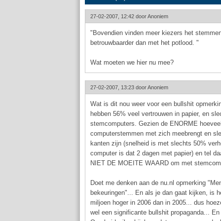
27-02-2007, 12:42 door
Anoniem
"Bovendien vinden meer kiezers het stemme
betrouwbaarder dan met het potlood. "
Wat moeten we hier nu mee?
27-02-2007, 13:23 door
Anoniem
Wat is dit nou weer voor een bullshit opmer
hebben 56% veel vertrouwen in papier, en sle
stemcomputers. Gezien de ENORME hoeveelh
computerstemmen met zich meebrengt en slec
kanten zijn (snelheid is met slechts 50% ver
computer is dat 2 dagen met papier) en tel daar
NIET DE MOEITE WAARD om met stemcompu
Doet me denken aan de nu.nl opmerking "Mense
bekeuringen"... En als je dan gaat kijken, is 
miljoen hoger in 2006 dan in 2005... dus hoez
wel een significante bullshit propaganda... En 