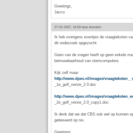
Greetingz,
Jacco
27-02-2007, 16:59 door
Anoniem
Ik heb overigens eventjes de vraagteksten va
dit onderzoek opgezocht.
Geen van de vragen heeft op geen enkele man
betrouwbaarhoud van stemcomputers
Kijk zelf maar:
http://www.dpes.nl/images/vraagteksten__
_1e_golf_versie_2.0.doc
http://www.dpes.nl/images/vraagteksten_e
_2e_golf_versie_2.0_copy1.doc
Ik denk dat we dat CBS ook wel op kunnen o
gebeseerd op nix.
Greetingz,