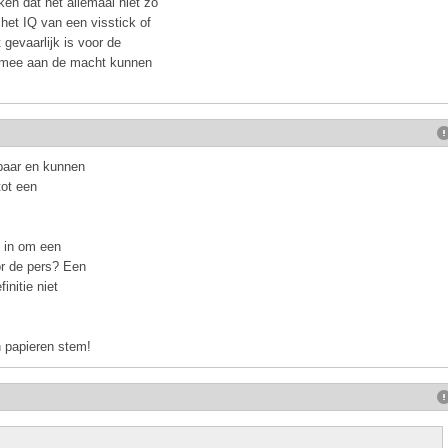
en dat het allemaal niet zo
het IQ van een visstick of
gevaarlijk is voor de
rmee aan de macht kunnen
baar en kunnen
tot een
d in om een
or de pers? Een
initie niet
jn papieren stem!