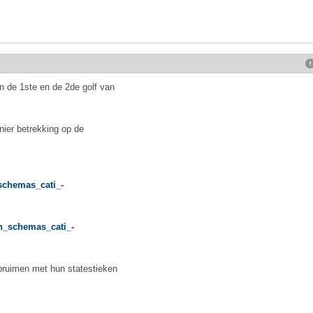
n de 1ste en de 2de golf van
ier betrekking op de
schemas_cati_-
n_schemas_cati_-
pruimen met hun statestieken