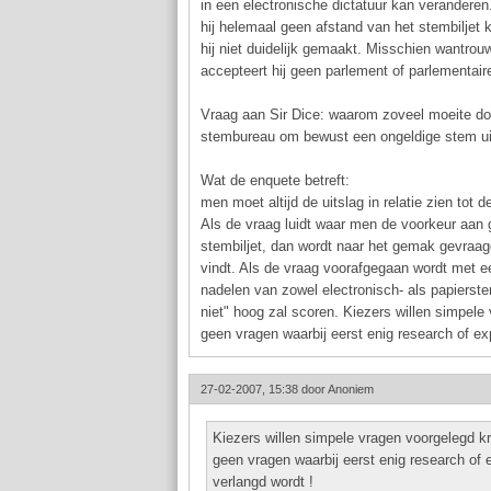
in een electronische dictatuur kan veranderen.
hij helemaal geen afstand van het stembiljet
hij niet duidelijk gemaakt. Misschien wantrou
accepteert hij geen parlement of parlementair
Vraag aan Sir Dice: waarom zoveel moeite do
stembureau om bewust een ongeldige stem ui
Wat de enquete betreft:
men moet altijd de uitslag in relatie zien tot d
Als de vraag luidt waar men de voorkeur aan g
stembiljet, dan wordt naar het gemak gevraa
vindt. Als de vraag voorafgegaan wordt met 
nadelen van zowel electronisch- als papiers
niet" hoog zal scoren. Kiezers willen simpele
geen vragen waarbij eerst enig research of ex
27-02-2007, 15:38 door
Anoniem
Kiezers willen simpele vragen voorgelegd kr
geen vragen waarbij eerst enig research of 
verlangd wordt !