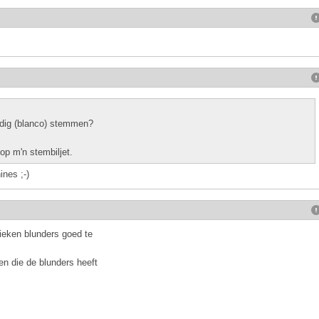
ldig (blanco) stemmen?
op m'n stembiljet.
nes ;-)
ieken blunders goed te
en die de blunders heeft