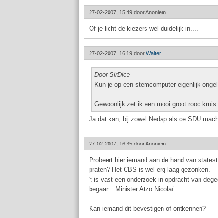
27-02-2007, 15:49 door
Anoniem
Of je licht de kiezers wel duidelijk in....
27-02-2007, 16:19 door
Walter
Door SirDice
Kun je op een stemcomputer eigenlijk onge
Gewoonlijk zet ik een mooi groot rood kruis 
Ja dat kan, bij zowel Nedap als de SDU machi
27-02-2007, 16:35 door
Anoniem
Probeert hier iemand aan de hand van statest
praten? Het CBS is wel erg laag gezonken.
't is vast een onderzoek in opdracht van dege
begaan : Minister Atzo Nicolaï
Kan iemand dit bevestigen of ontkennen?