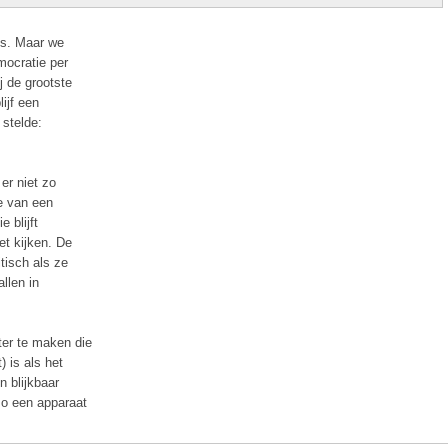
 is. Maar we
mocratie per
j de grootste
ijf een
 stelde:
er niet zo
e van een
 blijft
et kijken. De
tisch als ze
llen in
er te maken die
) is als het
n blijkbaar
zo een apparaat