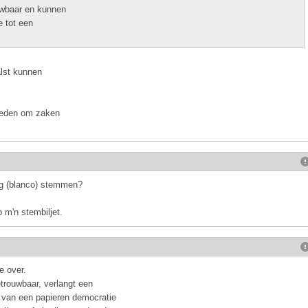
uwbaar en kunnen
e tot een
alst kunnen
kheden om zaken
ig (blanco) stemmen?
 m'n stembiljet.
e over.
trouwbaar, verlangt een
s van een papieren democratie