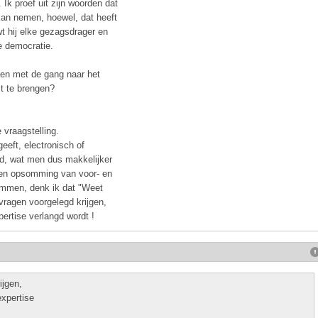
 Ik proef uit zijn woorden dat
 kan nemen, hoewel, dat heeft
wt hij elke gezagsdrager en
e democratie.
en met de gang naar het
t te brengen?
e vraagstelling.
eeft, electronisch of
gd, wat men dus makkelijker
een opsomming van voor- en
temmen, denk ik dat "Weet
 vragen voorgelegd krijgen,
pertise verlangd wordt !
ijgen,
expertise