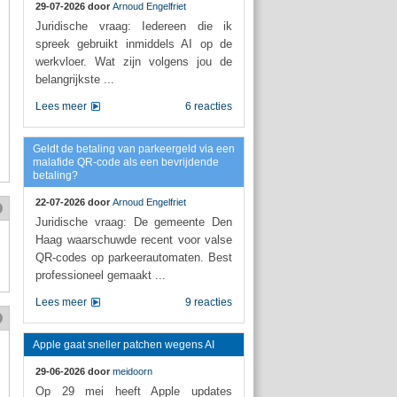
29-07-2026 door
Arnoud Engelfriet
Juridische vraag: Iedereen die ik
spreek gebruikt inmiddels AI op de
werkvloer. Wat zijn volgens jou de
belangrijkste ...
Lees meer
6 reacties
Geldt de betaling van parkeergeld via een
malafide QR-code als een bevrijdende
betaling?
22-07-2026 door
Arnoud Engelfriet
Juridische vraag: De gemeente Den
Haag waarschuwde recent voor valse
QR-codes op parkeerautomaten. Best
professioneel gemaakt ...
Lees meer
9 reacties
Apple gaat sneller patchen wegens AI
29-06-2026 door
meidoorn
Op 29 mei heeft Apple updates