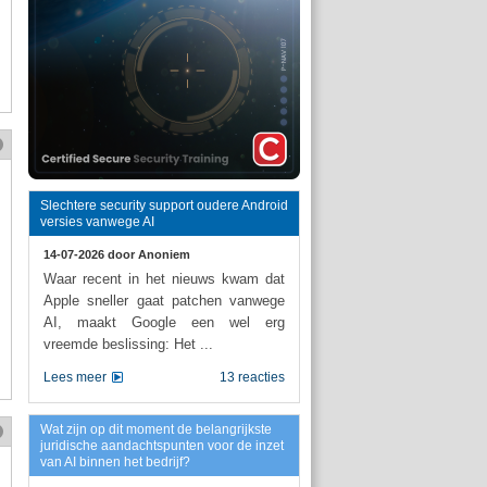
Slechtere security support oudere Android
versies vanwege AI
14-07-2026 door
Anoniem
Waar recent in het nieuws kwam dat
Apple sneller gaat patchen vanwege
AI, maakt Google een wel erg
vreemde beslissing: Het ...
Lees meer
13 reacties
Wat zijn op dit moment de belangrijkste
juridische aandachtspunten voor de inzet
van AI binnen het bedrijf?