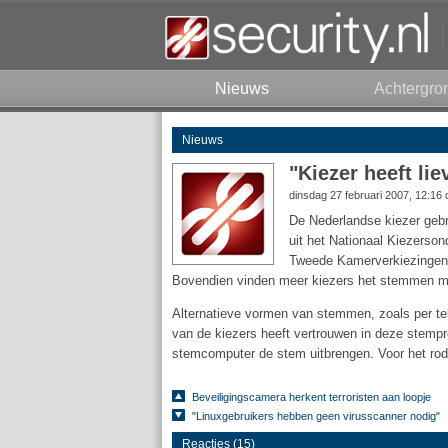
Nieuws
Achtergro
Nieuws
"Kiezer heeft li
dinsdag 27 februari 2007, 12:16
De Nederlandse kiezer gebr
uit het Nationaal Kiezerso
Tweede Kamerverkiezingen h
Bovendien vinden meer kiezers het stemmen me
Alternatieve vormen van stemmen, zoals per telef
van de kiezers heeft vertrouwen in deze stempr
stemcomputer de stem uitbrengen. Voor het rode 
Beveiligingscamera herkent terroristen aan loopje
"Linuxgebruikers hebben geen virusscanner nodig"
Reacties (15)