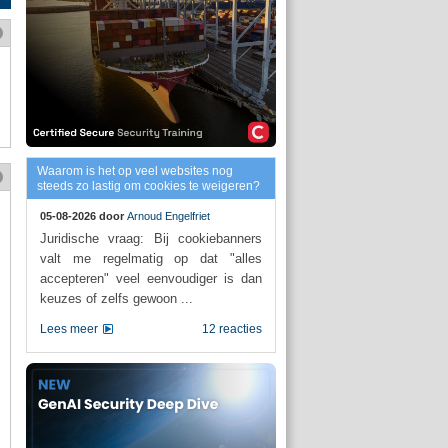
Waarom is het op veel websites nog
steeds zo lastig om cookies te weigeren?
05-08-2026 door
Arnoud Engelfriet
Juridische vraag: Bij cookiebanners
valt me regelmatig op dat "alles
accepteren" veel eenvoudiger is dan
keuzes of zelfs gewoon ...
Lees meer
12 reacties