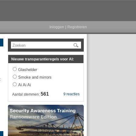
Inloggen
|
Registreren
Zoeken
Nieuwe transparantieregels voor AI:
Glashelder
Smoke and mirrors
.
Ai Ai Ai
561
9 reacties
Aantal stemmen: