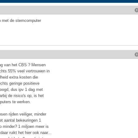
n met de stemcomputer
king van het CBS ? Mensen
chts 55% veel vertrouwen in
eid extra kosten die
hts geringe positieve
hoogd, dus ipv 1 dag met
bij de risico's op, is het
ters te werken.
n rijden veiliger, minder
het aantal bekeuringen 1
o minder? 1 miljoen meer is
daar ruikt het hier ook naar...