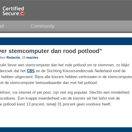
nd
Community
ever stemcomputer dan rood potlood"
 door
Redactie
, 15
reacties
uikt liever een stemcomputer dan het rode potlood om te stemmen, zo blijkt
nderzoek dat het
CBS
en de Stichting Kiezersonderzoek Nederland rond de
ebben uitgevoerd. Bijna alle kiezers hebben vertrouwen in de stemcomputer
t de stemcomputer betrouwbaarder dan met het potlood.
oon, via internet of per post, zijn niet erg populair. Slechts een minderheid
ocedures. Een krappe meerderheid van de kiezers wil het liefst met de
potlood kiest 13 procent, terwijl 31 procent geen voorkeur heeft.