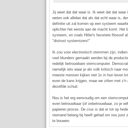
Jij weet dat dat waar is. Ik weet dat dat waar
weten ook allebei dat als dat echt waar is, de
definitie uit zal komen op een systeem waarbi
oplichter het eerste aan de macht komt. Het bl
systeem, en zoals Hitler's favoriete filosoof al
"distrust systemizers!"
Ik zou voor electronisch stemmen zijn, indien 
veel blunders gemaakt werden bij de producti
redelijk betrouwbare stemcomputer. Democratie
namelijk iets waar je als volk kritisch naar mo
meeste mensen kijken niet 1x in hun leven kri
even de kans krijgen, maar we zitten met z'n a
dezelfde schuit.
Nou is het erg eenvoudig om een stemcomput
even betrouwbaar (of onbetrouwbaar, zo je wilt
papieren proces. De crux is dat er tot op hede
niemand belang bij heeft gehad om nou juist 
te bouwen.