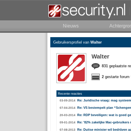
Nieuws
Achtergro
Gebruikersprofiel van
Walter
Walter
831
geplaatste re
2
gestarte forum 
Recente reacties
Re: Juridische vraag: mag syste
03-09-2014
Re: VS bestempelt plan “Schengen 
07-04-2014
Re: RDP beveiligen: wat is goed 
20-03-2014
Re: '82% zakelijke Mac-gebruikers 
09-01-2014
Re: Duitse minister wil bedrijven
07-08-2013