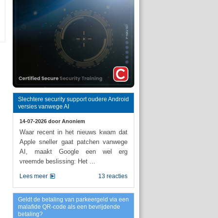
Slechtere security support oudere Android
versies vanwege AI
14-07-2026 door
Anoniem
Waar recent in het nieuws kwam dat
Apple sneller gaat patchen vanwege
AI, maakt Google een wel erg
vreemde beslissing: Het ...
Lees meer
13 reacties
Geldt de betaling van parkeergeld via een
malafide QR-code als een bevrijdende
betaling?