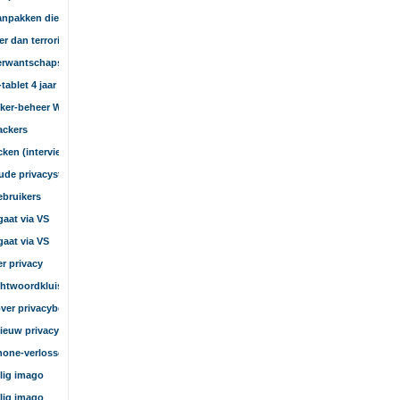
 aanpakken die NSA helpen
r dan terrorist
 verwantschapsonderzoek
ablet 4 jaar
ocker-beheer Windows
ackers
ken (interview)
oude privacystandaard
ebruikers
gaat via VS
gaat via VS
r privacy
chtwoordkluis
over privacybeleid
nieuw privacybeleid
hone-verlosser?
lig imago
lig imago