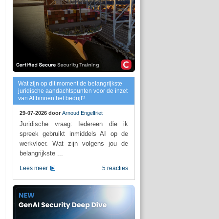
Wat zijn op dit moment de belangrijkste
juridische aandachtspunten voor de inzet
van AI binnen het bedrijf?
29-07-2026 door
Arnoud Engelfriet
Juridische vraag: Iedereen die ik
spreek gebruikt inmiddels AI op de
werkvloer. Wat zijn volgens jou de
belangrijkste ...
Lees meer
5 reacties