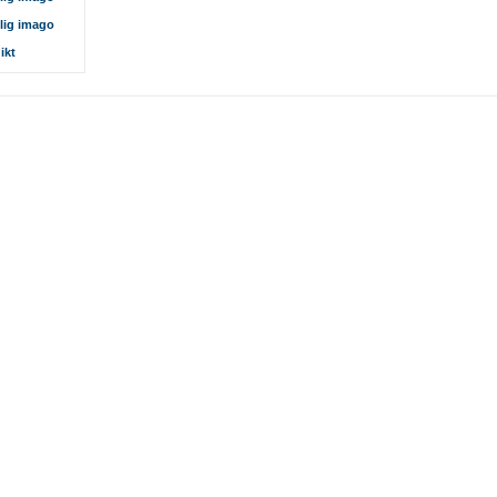
lig imago
ikt