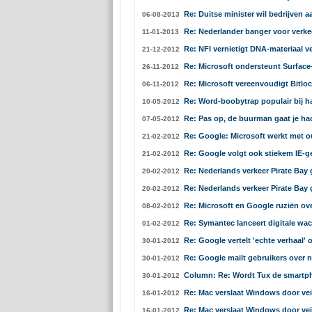
Re: Duitse minister wil bedrijven
06-08-2013
Re: Nederlander banger voor verkee
11-01-2013
Re: NFI vernietigt DNA-materiaal
21-12-2012
Re: Microsoft ondersteunt Surface-t
26-11-2012
Re: Microsoft vereenvoudigt Bitl
06-11-2012
Re: Word-boobytrap populair bij h
10-05-2012
Re: Pas op, de buurman gaat je hac
07-05-2012
Re: Google: Microsoft werkt met 
21-02-2012
Re: Google volgt ook stiekem IE-g
21-02-2012
Re: Nederlands verkeer Pirate Bay 
20-02-2012
Re: Nederlands verkeer Pirate Bay 
20-02-2012
Re: Microsoft en Google ruziën ove
08-02-2012
Re: Symantec lanceert digitale wa
01-02-2012
Re: Google vertelt 'echte verhaal' 
30-01-2012
Re: Google mailt gebruikers over 
30-01-2012
Column: Re: Wordt Tux de smartp
30-01-2012
Re: Mac verslaat Windows door vei
16-01-2012
Re: Mac verslaat Windows door vei
16-01-2012