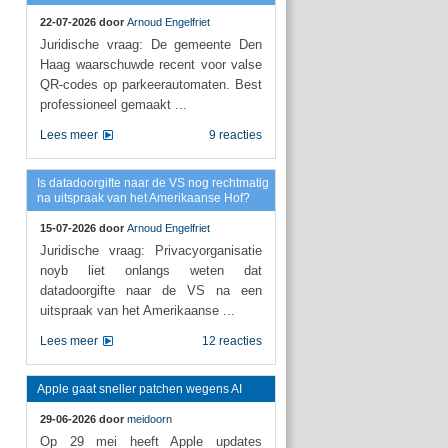
22-07-2026 door
Arnoud Engelfriet
Juridische vraag: De gemeente Den
Haag waarschuwde recent voor valse
QR-codes op parkeerautomaten. Best
professioneel gemaakt ...
Lees meer
9 reacties
Is datadoorgifte naar de VS nog rechtmatig
na uitspraak van het Amerikaanse Hof?
15-07-2026 door
Arnoud Engelfriet
Juridische vraag: Privacyorganisatie
noyb liet onlangs weten dat
datadoorgifte naar de VS na een
uitspraak van het Amerikaanse ...
Lees meer
12 reacties
Apple gaat sneller patchen wegens AI
29-06-2026 door
meidoorn
Op 29 mei heeft Apple updates