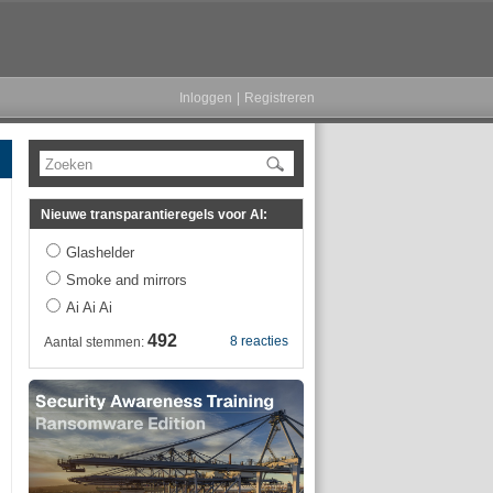
Inloggen
|
Registreren
Zoeken
Nieuwe transparantieregels voor AI:
Glashelder
Smoke and mirrors
Ai Ai Ai
492
8 reacties
Aantal stemmen: