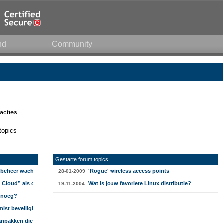
nd
Community
acties
topics
Gestarte forum topics
embeheer wachtwoorden opslaan?
'Rogue' wireless access points
28-01-2009
Cloud” als oneerlijke concurrentie
Wat is jouw favoriete Linux distributie?
19-11-2004
genoeg?
mist beveiligingsupdates'
 aanpakken die NSA helpen