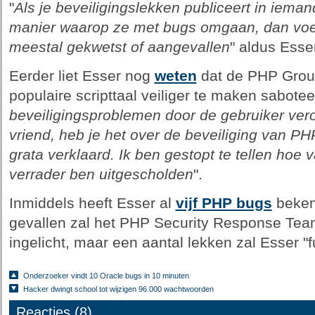
"
Als je beveiligingslekken publiceert in ieman
manier waarop ze met bugs omgaan, dan voel
meestal gekwetst of aangevallen
" aldus Esse
Eerder liet Esser nog
weten
dat de PHP Grou
populaire scripttaal veiliger te maken sabotee
beveiligingsproblemen door de gebruiker vero
vriend, heb je het over de beveiliging van PH
grata verklaard. Ik ben gestopt te tellen hoe
verrader ben uitgescholden
".
Inmiddels heeft Esser al
vijf PHP bugs
beken
gevallen zal het PHP Security Response Tea
ingelicht, maar een aantal lekken zal Esser "fu
Onderzoeker vindt 10 Oracle bugs in 10 minuten
Hacker dwingt school tot wijzigen 96.000 wachtwoorden
Reacties (8)