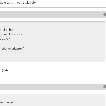
ngere termijn een stuk beter.
en dus het
 menselijke actor
maken???
mheden/producten?
x
(Latijn
nox
(Latijn