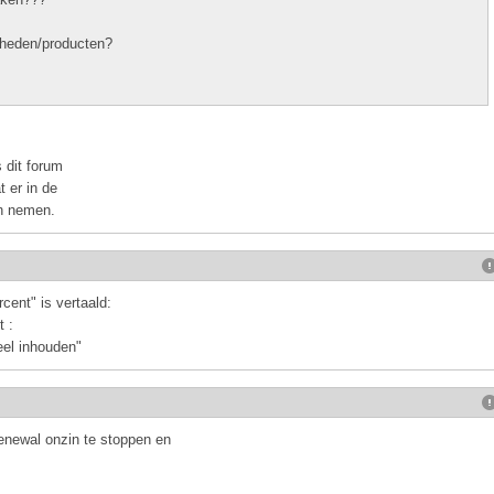
mheden/producten?
 dit forum
t er in de
en nemen.
cent" is vertaald:
 :
eel inhouden"
renewal onzin te stoppen en