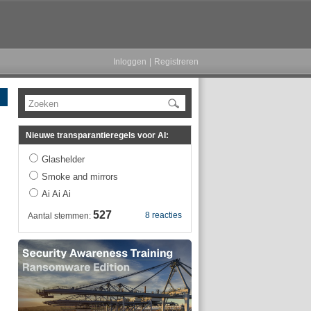
Inloggen
|
Registreren
Zoeken
Nieuwe transparantieregels voor AI:
Glashelder
Smoke and mirrors
Ai Ai Ai
527
8 reacties
Aantal stemmen: