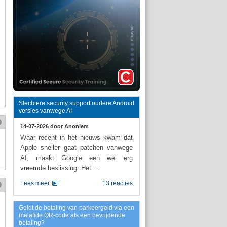
Slechtere security support oudere Android
versies vanwege AI
14-07-2026 door
Anoniem
Waar recent in het nieuws kwam dat
Apple sneller gaat patchen vanwege
AI, maakt Google een wel erg
vreemde beslissing: Het ...
Lees meer
13 reacties
Geldt de betaling van parkeergeld via een
malafide QR-code als een bevrijdende
betaling?