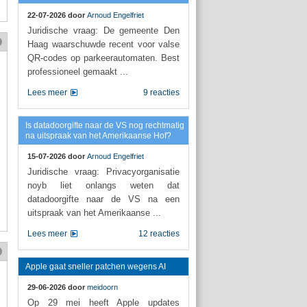
22-07-2026 door
Arnoud Engelfriet
Juridische vraag: De gemeente Den
Haag waarschuwde recent voor valse
QR-codes op parkeerautomaten. Best
professioneel gemaakt ...
Lees meer
9 reacties
Is datadoorgifte naar de VS nog rechtmatig
na uitspraak van het Amerikaanse Hof?
15-07-2026 door
Arnoud Engelfriet
Juridische vraag: Privacyorganisatie
noyb liet onlangs weten dat
datadoorgifte naar de VS na een
uitspraak van het Amerikaanse ...
Lees meer
12 reacties
Apple gaat sneller patchen wegens AI
29-06-2026 door
meidoorn
Op 29 mei heeft Apple updates