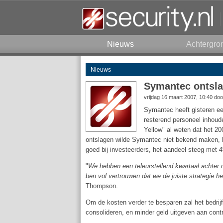
Nieuws
Achtergro
Nieuws
Symantec ontslaa
vrijdag 16 maart 2007, 10:40 do
Symantec heeft gisteren e
resterend personeel inhoud
Yellow" al weten dat het 2
ontslagen wilde Symantec niet bekend maken, he
goed bij investeerders, het aandeel steeg met 
"
We hebben een teleurstellend kwartaal achter 
ben vol vertrouwen dat we de juiste strategie
Thompson.
Om de kosten verder te besparen zal het bedrij
consolideren, en minder geld uitgeven aan contr