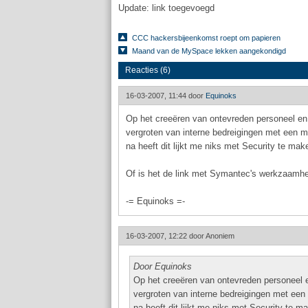
Update: link toegevoegd
CCC hackersbijeenkomst roept om papieren
Maand van de MySpace lekken aangekondigd
Reacties (6)
16-03-2007, 11:44 door
Equinoks
Op het creeëren van ontevreden personeel en
vergroten van interne bedreigingen met een m
na heeft dit lijkt me niks met Security te ma
Of is het de link met Symantec's werkzaamh
-= Equinoks =-
16-03-2007, 12:22 door
Anoniem
Door Equinoks
Op het creeëren van ontevreden personeel 
vergroten van interne bedreigingen met een
na heeft dit lijkt me niks met Security te 