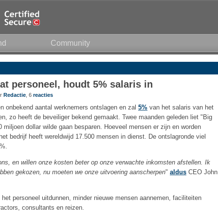
nd
Community
t personeel, houdt 5% salaris in
or
Redactie
, 6
reacties
en onbekend aantal werknemers ontslagen en zal
5%
van het salaris van het
en, zo heeft de beveiliger bekend gemaakt. Twee maanden geleden liet "Big
00 miljoen dollar wilde gaan besparen. Hoeveel mensen er zijn en worden
t bedrijf heeft wereldwijd 17.500 mensen in dienst. De ontslagronde viel
4%.
ons, en willen onze kosten beter op onze verwachte inkomsten afstellen. Ik
 hebben gekozen, nu moeten we onze uitvoering aanscherpen
"
aldus
CEO John
f het personeel uitdunnen, minder nieuwe mensen aannemen, faciliteiten
actors, consultants en reizen.