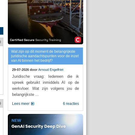
Wat zijn op dit moment de belangrijkste
juridische aandachtspunten voor de inzet
van AI binnen het bedrijf?
29-07-2026 door
Arnoud Engelfriet
Juridische vraag: Iedereen die ik
spreek gebruikt inmiddels AI op de
werkvloer. Wat zijn volgens jou de
belangrijkste ...
Lees meer
6 reacties