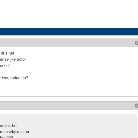
 dus het
enselijke actor
ken???
eden/producten?
en dus het
 menselijke actor
maken???