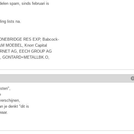
ndelen spam, sinds februari is
ng lists na.
ONEBRIDGE RES EXP, Babcock-
K&M MOEBEL, Knorr Capital
NTERNET AG, EECH GROUP AG
AG, GONTARD+METALLBK.O,
sten",
e
verschijnen,
n je denkt "dit is
waar.