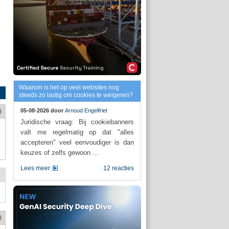
Waarom is het op veel websites nog
steeds zo lastig om cookies te weigeren?
05-08-2026 door
Arnoud Engelfriet
Juridische vraag: Bij cookiebanners
valt me regelmatig op dat "alles
accepteren" veel eenvoudiger is dan
keuzes of zelfs gewoon ...
Lees meer
12 reacties