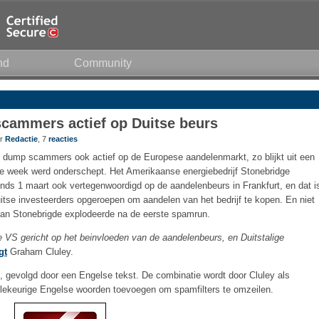
nd
Community
ammers actief op Duitse beurs
or
Redactie
, 7
reacties
n dump scammers ook actief op de Europese aandelenmarkt, zo blijkt uit een
e week werd onderschept. Het Amerikaanse energiebedrijf Stonebridge
inds 1 maart ook vertegenwoordigd op de aandelenbeurs in Frankfurt, en dat i
uitse investeerders opgeroepen om aandelen van het bedrijf te kopen. En niet
van Stonebrigde explodeerde na de eerste spamrun.
 VS gericht op het beinvloeden van de aandelenbeurs, en Duitstalige
gt
Graham Cluley.
s, gevolgd door een Engelse tekst. De combinatie wordt door Cluley als
lekeurige Engelse woorden toevoegen om spamfilters te omzeilen.