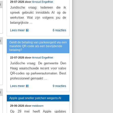
29-07-2026 door
Arnoud Engelfriet
Juridische vraag: Iedereen die ik
spreek gebruikt inmiddels AI op de
werkvloer. Wat zijn volgens jou de
belangrijkste ...
Lees meer
6 reacties
Geldt de betaling van parkeergeld via een
malafide QR-code als een bevrijdende
betaling?
22-07-2026 door
Arnoud Engelfriet
Juridische vraag: De gemeente Den
Haag waarschuwde recent voor valse
QR-codes op parkeerautomaten. Best
professioneel gemaakt ...
Lees meer
9 reacties
Apple gaat sneller patchen wegens AI
29-06-2026 door
meidoorn
Op 29 mei heeft Apple updates