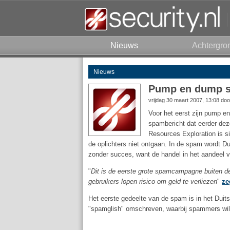
Nieuws
Achtergro
Nieuws
Pump en dump sc
vrijdag 30 maart 2007, 13:08 do
Voor het eerst zijn pump e
spambericht dat eerder dez
Resources Exploration is s
de oplichters niet ontgaan. In de spam wordt D
zonder succes, want de handel in het aandeel 
"
Dit is de eerste grote spamcampagne buiten de
gebruikers lopen risico om geld te verliezen
"
ze
Het eerste gedeelte van de spam is in het Duit
"spamglish" omschreven, waarbij spammers wil