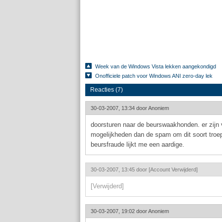
Week van de Windows Vista lekken aangekondigd
Onofficiele patch voor Windows ANI zero-day lek
Reacties (7)
30-03-2007, 13:34 door
Anoniem
doorsturen naar de beurswaakhonden. er zijn 
mogelijkheden dan de spam om dit soort troe
beursfraude lijkt me een aardige.
30-03-2007, 13:45 door
[Account Verwijderd]
[Verwijderd]
30-03-2007, 19:02 door
Anoniem