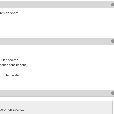
eren op spam...
 uit ebooken.
echt spam bericht.
F file die de
ageren op spam...