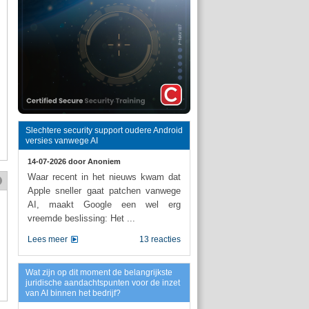
Slechtere security support oudere Android
versies vanwege AI
14-07-2026 door
Anoniem
Waar recent in het nieuws kwam dat
Apple sneller gaat patchen vanwege
AI, maakt Google een wel erg
vreemde beslissing: Het ...
Lees meer
13 reacties
Wat zijn op dit moment de belangrijkste
juridische aandachtspunten voor de inzet
van AI binnen het bedrijf?