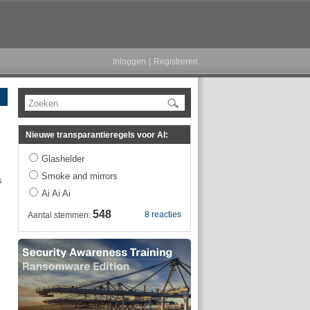
Inloggen
|
Registreren
Zoeken
Nieuwe transparantieregels voor AI:
Glashelder
Smoke and mirrors
s
Ai Ai Ai
548
8 reacties
Aantal stemmen: