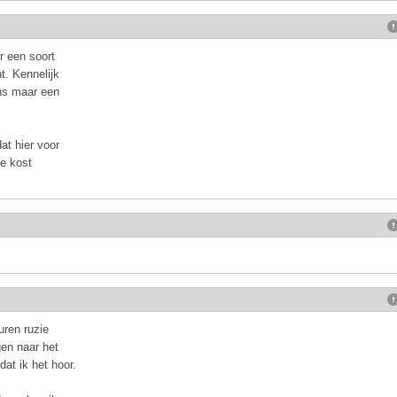
r een soort
t. Kennelijk
ens maar een
at hier voor
ke kost
uren ruzie
gen naar het
dat ik het hoor.