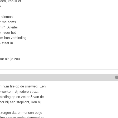
oen, kan ik er
k.
t allemaal
 ik me soms
n". Allerlei
n voor het
m hun verbinding
 staat in
ar als je zou
r i.v.m file op de snelweg. Een
 werken. Bij iedere straat
rbinding op en zeker 3 van de
r bij een stoplicht, kon hij
t zorgen dat er mensen op je
ging zorgen zodat niemand er