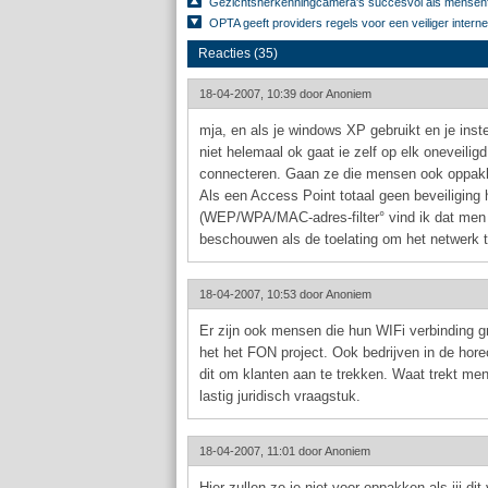
Gezichtsherkenningcamera's succesvol als mensenfi
OPTA geeft providers regels voor een veiliger interne
Reacties (35)
18-04-2007, 10:39 door
Anoniem
mja, en als je windows XP gebruikt en je inste
niet helemaal ok gaat ie zelf op elk oneveilig
connecteren. Gaan ze die mensen ook oppak
Als een Access Point totaal geen beveiliging 
(WEP/WPA/MAC-adres-filter° vind ik dat men 
beschouwen als de toelating om het netwerk t
18-04-2007, 10:53 door
Anoniem
Er zijn ook mensen die hun WIFi verbinding gra
het het FON project. Ook bedrijven in de hor
dit om klanten aan te trekken. Waat trekt men
lastig juridisch vraagstuk.
18-04-2007, 11:01 door
Anoniem
Hier zullen ze je niet voor oppakken als jij dit