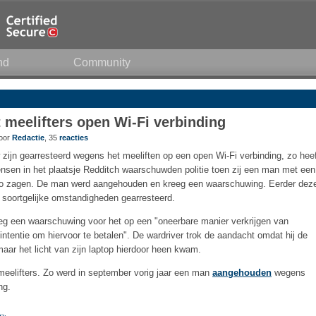
nd
Community
rt meelifters open Wi-Fi verbinding
door
Redactie
, 35
reacties
ijn gearresteerd wegens het meeliften op een open Wi-Fi verbinding, zo heef
nsen in het plaatsje Redditch waarschuwden politie toen zij een man met een
uto zagen. De man werd aangehouden en kreeg een waarschuwing. Eerder dez
 soortgelijke omstandigheden gearresteerd.
g een waarschuwing voor het op een "oneerbare manier verkrijgen van
ntentie om hiervoor te betalen". De wardriver trok de aandacht omdat hij de
aar het licht van zijn laptop hierdoor heen kwam.
meelifters. Zo werd in september vorig jaar een man
aangehouden
wegens
ng.