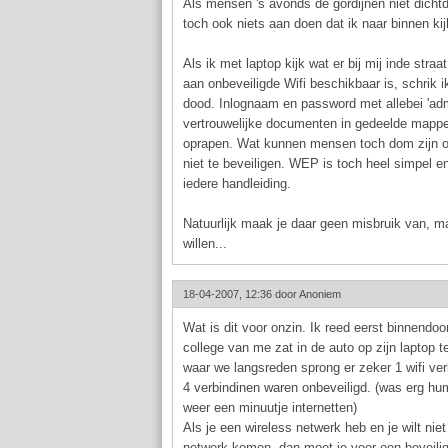
Als mensen 's avonds de gordijnen niet dichtd
toch ook niets aan doen dat ik naar binnen kij
Als ik met laptop kijk wat er bij mij inde straa
aan onbeveiligde Wifi beschikbaar is, schrik
dood. Inlognaam en password met allebei 'admi
vertrouwelijke documenten in gedeelde mappe
oprapen. Wat kunnen mensen toch dom zijn o
niet te beveiligen. WEP is toch heel simpel en
iedere handleiding.
Natuurlijk maak je daar geen misbruik van, ma
willen...
18-04-2007, 12:36 door
Anoniem
Wat is dit voor onzin. Ik reed eerst binnendoo
college van me zat in de auto op zijn laptop te
waar we langsreden sprong er zeker 1 wifi ve
4 verbindinen waren onbeveiligd. (was erg humo
weer een minuutje internetten)
Als je een wireless netwerk heb en je wilt nie
netwerk komen, dan moet je voor een beveili