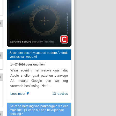
Slechtere security support oudere Android
versies vanwege AI
14-07-2026 door
Anoniem
Waar recent in het nieuws kwam dat
Apple sneller gaat patchen vanwege
AI, maakt Google een wel erg
vreemde beslissing: Het ...
Lees meer
13 reacties
Geldt de betaling van parkeergeld via een
malafide QR-code als een bevrijdende
betaling?