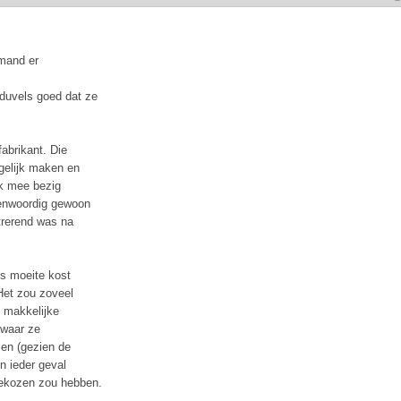
emand er
duvels goed dat ze
fabrikant. Die
ogelijk maken en
ok mee bezig
genwoordig gewoon
strerend was na
ns moeite kost
 Het zou zoveel
 makkelijke
, waar ze
len (gezien de
n ieder geval
gekozen zou hebben.