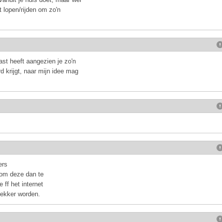
t lopen/rijden om zo'n
vast heeft aangezien je zo'n
d krijgt, naar mijn idee mag
ers
 om deze dan te
ff het internet
gekker worden.