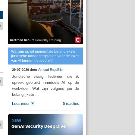
Wat zijn op dit moment de belangrijkste
juridische aandachtspunten voor de inzet
van AI binnen het bedrijf?
29-07-2026 door
Arnoud Engelfriet
Juridische vraag: Iedereen die ik
spreek gebruikt inmiddels AI op de
werkvloer. Wat zijn volgens jou de
belangrijkste ...
Lees meer
5 reacties