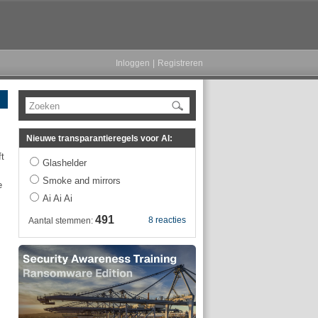
Inloggen
|
Registreren
Zoeken
Nieuwe transparantieregels voor AI:
t
Glashelder
Smoke and mirrors
e
Ai Ai Ai
491
8 reacties
Aantal stemmen: