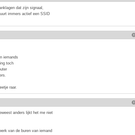
nklagen dat zijn signaal,
 stuurt immers actief een SSID
dan iemands
ding toch
puter
ers.
etje raar.
geweest anders lijkt het me niet
twerk van de buren van iemand