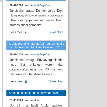
22-07-2026 door
Arnoud Engelfriet
Juridische vraag: De gemeente Den
Haag waarschuwde recent voor valse
QR-codes op parkeerautomaten. Best
professioneel gemaakt ...
Lees meer
9 reacties
Is datadoorgifte naar de VS nog rechtmatig
na uitspraak van het Amerikaanse Hof?
15-07-2026 door
Arnoud Engelfriet
Juridische vraag: Privacyorganisatie
noyb liet onlangs weten dat
datadoorgifte naar de VS na een
uitspraak van het Amerikaanse ...
Lees meer
12 reacties
Apple gaat sneller patchen wegens AI
29-06-2026 door
meidoorn
Op 29 mei heeft Apple updates