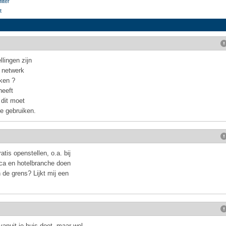
lter
t
llingen zijn
d netwerk
ken ?
heeft
dit moet
e gebruiken.
tis openstellen, o.a. bij
eca en hotelbranche doen
 de grens? Lijkt mij een
 vanuit je huis doet, maar wel