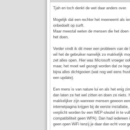
Tjah en toch denkt de wet daar anders over.
Mogelijk dat een rechter het meeneemt als i
onbedoelt op surft.
Maar meestal weten de mensen die het doen 
het doen.
Verder vindt ik dit meer een probleem van de 
wil het de gebruiker namelijk zo makkelijk m
zet alles open. Hier was Microsoft vroeger o
maar, het moet wel gezegt worden dat ze te
bijna alles dichtgooien (wat nog wel eens fru
een update).
Een mens is van nature lui en als het enig zi
dan laten ze het wel zitten en doen ze niets.
makkelijker zijn wanneer mensen gewoon een
internetpagina krijgen bij de eerste installatie
verplicht worden bv een WEP-sleutel in te vul
compatibiliteit geen WPA). Dan had iedereen i
geen open WiFi tenzij je daar dan echt voor 