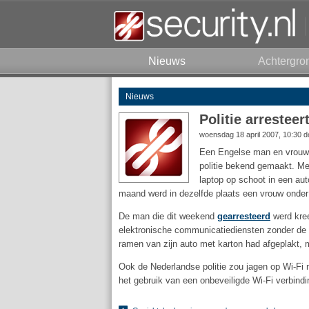
Nieuws
Achtergro
Nieuws
Politie arrestee
woensdag 18 april 2007, 10:30 
Een Engelse man en vrouw z
politie bekend gemaakt. Me
laptop op schoot in een a
maand werd in dezelfde plaats een vrouw onder
De man die dit weekend
gearresteerd
werd kree
elektronische communicatiediensten zonder de i
ramen van zijn auto met karton had afgeplakt, m
Ook de Nederlandse politie zou jagen op Wi-Fi 
het gebruik van een onbeveiligde Wi-Fi verbindi