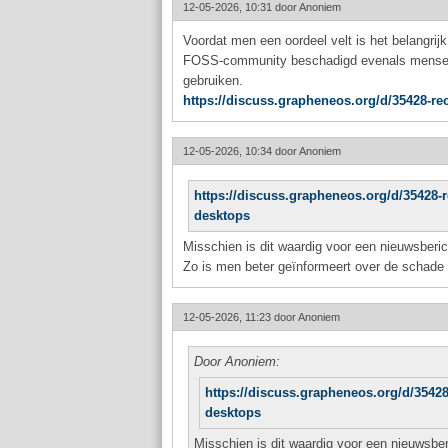
12-05-2026, 10:31 door
Anoniem
Voordat men een oordeel velt is het belangrij
FOSS-community beschadigd evenals mensen d
gebruiken.
https://discuss.grapheneos.org/d/35428-reca
12-05-2026, 10:34 door
Anoniem
https://discuss.grapheneos.org/d/35428-re
desktops
Misschien is dit waardig voor een nieuwsberich
Zo is men beter geïnformeert over de schade
12-05-2026, 11:23 door
Anoniem
Door Anoniem:
https://discuss.grapheneos.org/d/35428-
desktops
Misschien is dit waardig voor een nieuwsberi