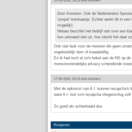
12-05-2026, 16:29 door
Anoniem
Door Anoniem:
Ook de Nederlandse Spoorweg
'simpel' treinkaartje. Echter werkt dit in ee
mogelijk).
Helaas beschikt het bedrijf niet over een k
hun uiteraard niet uit, hoe slecht het daar oo
Ook niet leuk voor de mensen die geen smart
ongeloofelijk dom of kwaadwillig.
En ik had toch al zo'n hekel aan de NS op de m
mensonvriendelijke privacy-schendende troep
17-05-2026, 20:24 door
Anoniem
Met de opkomst van A.I. kunnen recapcha's bi
want A.I. lost zo'n recapcha vliegensvlug zelf
Zo goed als achterhaald dus.
Reageren