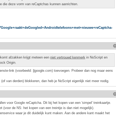
de die deze vorm van reCaptchas kunnen aanrichten.
%27Google+raakt+deGoogled+Androidtelefoons+met+nieuwe+reCaptcha-
j komt afzakken krijgt meteen een
niet vertrouwd kenmerk
in NoScript en
ock Origin.
gewenste-link (voorbeeld: ||google.com) toevoegen. Probeer dan nog maar eens
s (of van derden) blokkeren, dan heb je NoScript eigenlijk niet meer nodig.
n voor Google reCaptcha. Dit bij het kopen van een 'simpel' treinkaartje.
et (voor de NS: het kopen van een treintje is dan niet mogelijk).
ntenservice waar je dit duidelijk kunt maken. Aan de andere kant maakt het