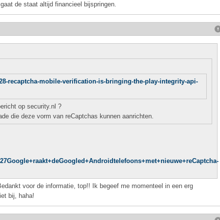
gaat de staat altijd financieel bijspringen.
8-recaptcha-mobile-verification-is-bringing-the-play-integrity-api-
richt op security.nl ?
hade die deze vorm van reCaptchas kunnen aanrichten.
5/%27Google+raakt+deGoogled+Androidtelefoons+met+nieuwe+reCaptcha-
 Bedankt voor de informatie, top!! Ik begeef me momenteel in een erg
et bij, haha!