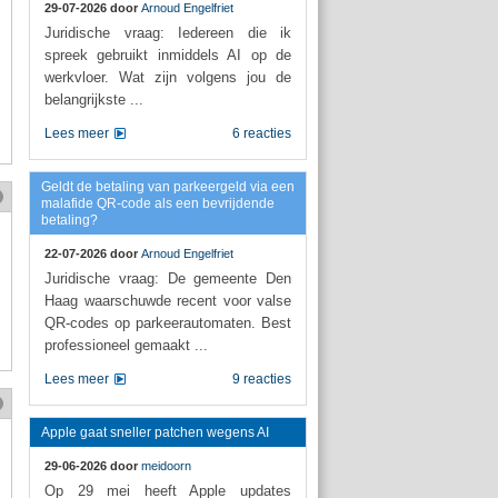
29-07-2026 door
Arnoud Engelfriet
Juridische vraag: Iedereen die ik
spreek gebruikt inmiddels AI op de
werkvloer. Wat zijn volgens jou de
belangrijkste ...
Lees meer
6 reacties
Geldt de betaling van parkeergeld via een
malafide QR-code als een bevrijdende
betaling?
22-07-2026 door
Arnoud Engelfriet
Juridische vraag: De gemeente Den
Haag waarschuwde recent voor valse
QR-codes op parkeerautomaten. Best
professioneel gemaakt ...
Lees meer
9 reacties
Apple gaat sneller patchen wegens AI
29-06-2026 door
meidoorn
Op 29 mei heeft Apple updates