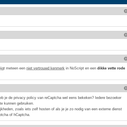
rijgt meteen een
niet vertrouwd kenmerk
in NoScript en een
dikke vette rode
 Heb je de privacy policy van reCaptcha wel eens bekeken? Iedere bezoeker
te kunnen gebruiken.
jkheden, zoals iets zelf hosten of als je je zo nodig van een externe dienst
aptcha of hCaptcha.