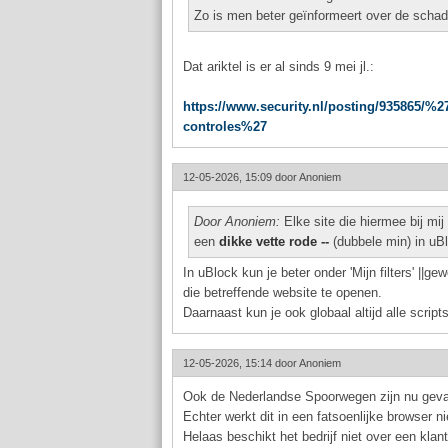
Zo is men beter geïnformeert over de scha
Dat ariktel is er al sinds 9 mei jl.:
https://www.security.nl/posting/935865/
controles%27
12-05-2026, 15:09 door
Anoniem
Door Anoniem:
Elke site die hiermee bij mi
een
dikke vette rode --
(dubbele min) in uBl
In uBlock kun je beter onder 'Mijn filters' ||
die betreffende website te openen.
Daarnaast kun je ook globaal altijd alle script
12-05-2026, 15:14 door
Anoniem
Ook de Nederlandse Spoorwegen zijn nu gevalle
Echter werkt dit in een fatsoenlijke browser ni
Helaas beschikt het bedrijf niet over een kla