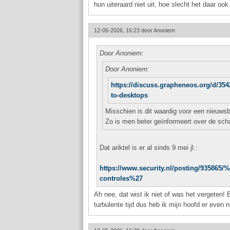
hun uiteraard niet uit, hoe slecht het daar ook 
12-05-2026, 16:23 door
Anoniem
Door Anoniem:
Door Anoniem:
https://discuss.grapheneos.org/d/3542
to-desktops
Misschien is dit waardig voor een nieuwsbe
Zo is men beter geïnformeert over de sc
Dat ariktel is er al sinds 9 mei jl.:
https://www.security.nl/posting/93586
controles%27
Ah nee, dat wist ik niet of was het vergeten!
turbulente tijd dus heb ik mijn hoofd er even ni