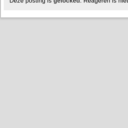
Deze posting is
gelocked
. Reageren is nie