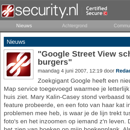
Nieuws
Achtergrond
Commun
Nieuws
"Google Street View sc
burgers"
maandag 4 juni 2007, 12:19 door
Redac
Zoekgigant Google heeft een nie
Map service toegevoegd waarmee je letterlijk
huis ziet. Mary Kalin-Casey stond verbaasd t
feature probeerde, en een foto van haar kat 
problemen mee heb, is waar je de lijn trekt 
foto's en het inzoomen op iemand z'n leven. 
het zien van boeken op mijn boekenplank. Als