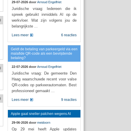
29-07-2026 door
Arnoud Engelfriet
Juridische vraag: Iedereen die ik
spreek gebruikt inmiddels AI op de
werkvloer. Wat zijn volgens jou de
belangrijkste ...
Lees meer
6 reacties
Geldt de betaling van parkeergeld via een
malafide QR-code als een bevrijdende
betaling?
22-07-2026 door
Arnoud Engelfriet
Juridische vraag: De gemeente Den
Haag waarschuwde recent voor valse
QR-codes op parkeerautomaten. Best
professioneel gemaakt ...
Lees meer
9 reacties
Apple gaat sneller patchen wegens AI
29-06-2026 door
meidoorn
Op 29 mei heeft Apple updates