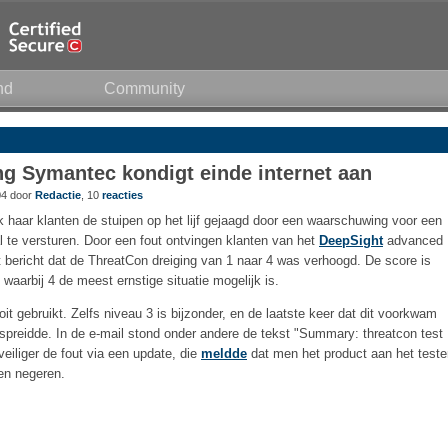
nd
Community
 Symantec kondigt einde internet aan
04 door
Redactie
, 10
reacties
 haar klanten de stuipen op het lijf gejaagd door een waarschuwing voor een
l te versturen. Door een fout ontvingen klanten van het
DeepSight
advanced
ericht dat de ThreatCon dreiging van 1 naar 4 was verhoogd. De score is
, waarbij 4 de meest ernstige situatie mogelijk is.
oit gebruikt. Zelfs niveau 3 is bijzonder, en de laatste keer dat dit voorkwam
preidde. In de e-mail stond onder andere de tekst "Summary: threatcon test
veiliger de fout via een update, die
meldde
dat men het product aan het teste
en negeren.