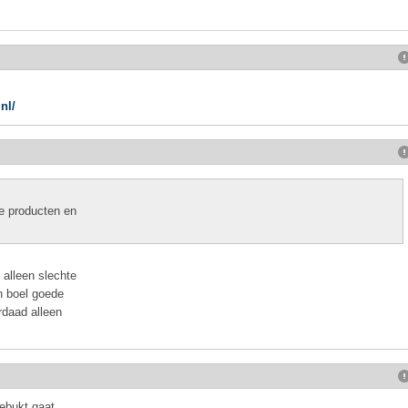
nl/
te producten en
 alleen slechte
n boel goede
rdaad alleen
gebukt gaat,