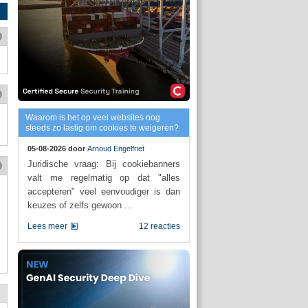
Waarom is het op veel websites nog
steeds zo lastig om cookies te weigeren?
05-08-2026 door
Arnoud Engelfriet
Juridische vraag: Bij cookiebanners
valt me regelmatig op dat "alles
accepteren" veel eenvoudiger is dan
keuzes of zelfs gewoon ...
Lees meer
12 reacties