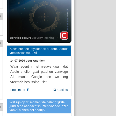
Slechtere security support oudere Android
versies vanwege AI
14-07-2026 door
Anoniem
Waar recent in het nieuws kwam dat
Apple sneller gaat patchen vanwege
AI, maakt Google een wel erg
vreemde beslissing: Het ...
Lees meer
13 reacties
Wat zijn op dit moment de belangrijkste
juridische aandachtspunten voor de inzet
van AI binnen het bedrijf?