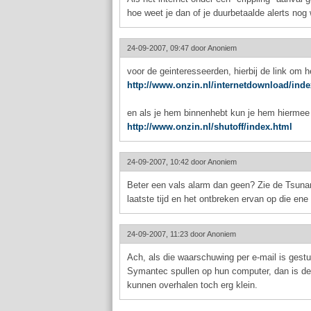
hoe weet je dan of je duurbetaalde alerts no
24-09-2007, 09:47 door
Anoniem
voor de geinteresseerden, hierbij de link om h
http://www.onzin.nl/internetdownload/ind
en als je hem binnenhebt kun je hem hiermee 
http://www.onzin.nl/shutoff/index.html
24-09-2007, 10:42 door
Anoniem
Beter een vals alarm dan geen? Zie de Tsun
laatste tijd en het ontbreken ervan op die ene 
24-09-2007, 11:23 door
Anoniem
Ach, als die waarschuwing per e-mail is gest
Symantec spullen op hun computer, dan is de
kunnen overhalen toch erg klein.