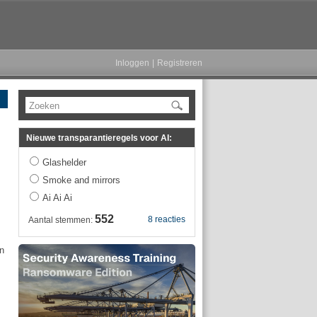
Inloggen
|
Registreren
Zoeken
Nieuwe transparantieregels voor AI:
Glashelder
Smoke and mirrors
Ai Ai Ai
552
8 reacties
Aantal stemmen:
n