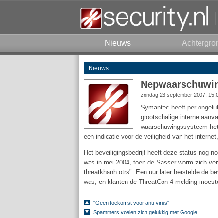
Nieuws
Achtergro
Nieuws
Nepwaarschuwing
zondag 23 september 2007, 15:
Symantec heeft per ongeluk
grootschalige internetaanva
waarschuwingssysteem het b
een indicatie voor de veiligheid van het internet
Het beveiligingsbedrijf heeft deze status nog no
was in mei 2004, toen de Sasser worm zich vers
threatkhanh otrs". Een uur later herstelde de be
was, en klanten de ThreatCon 4 melding moest
"Geen toekomst voor anti-virus"
Spammers voelen zich gelukkig met Google