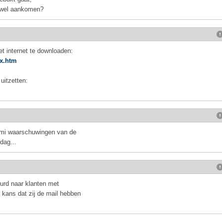
g wel aankomen?
et internet te downloaden:
ex.htm
uitzetten:
ami waarschuwingen van de
dag...
uurd naar klanten met
 kans dat zij de mail hebben