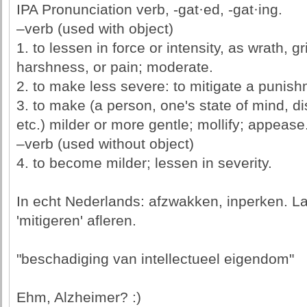
IPA Pronunciation verb, -gat·ed, -gat·ing.
–verb (used with object)
1. to lessen in force or intensity, as wrath, gri
harshness, or pain; moderate.
2. to make less severe: to mitigate a punish
3. to make (a person, one's state of mind, di
etc.) milder or more gentle; mollify; appease
–verb (used without object)
4. to become milder; lessen in severity.
In echt Nederlands: afzwakken, inperken. L
'mitigeren' afleren.
"beschadiging van intellectueel eigendom"
Ehm, Alzheimer? :)