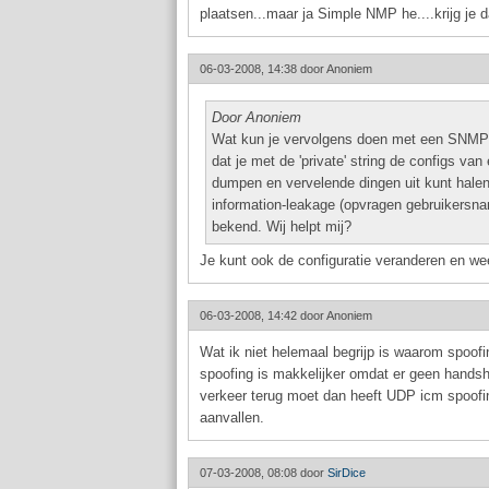
plaatsen...maar ja Simple NMP he....krijg je da
06-03-2008, 14:38 door
Anoniem
Door Anoniem
Wat kun je vervolgens doen met een SNMP 'pu
dat je met de 'private' string de configs va
dumpen en vervelende dingen uit kunt hale
information-leakage (opvragen gebruikersnam
bekend. Wij helpt mij?
Je kunt ook de configuratie veranderen en wee
06-03-2008, 14:42 door
Anoniem
Wat ik niet helemaal begrijp is waarom spoo
spoofing is makkelijker omdat er geen handsh
verkeer terug moet dan heeft UDP icm spoofi
aanvallen.
07-03-2008, 08:08 door
SirDice