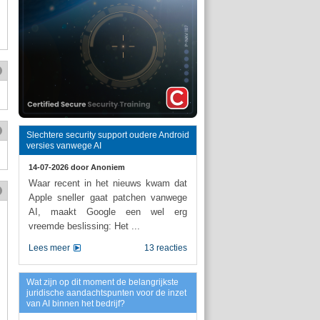
Slechtere security support oudere Android
versies vanwege AI
14-07-2026 door
Anoniem
Waar recent in het nieuws kwam dat
Apple sneller gaat patchen vanwege
AI, maakt Google een wel erg
vreemde beslissing: Het ...
Lees meer
13 reacties
Wat zijn op dit moment de belangrijkste
juridische aandachtspunten voor de inzet
van AI binnen het bedrijf?