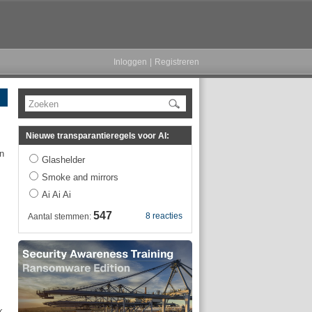
Inloggen
|
Registreren
Zoeken
Nieuwe transparantieregels voor AI:
n
Glashelder
Smoke and mirrors
Ai Ai Ai
547
8 reacties
Aantal stemmen:
k