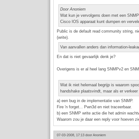
Door Anoniem
Wat kun je vervolgens doen met een SNMP 'pub
Cisco IOS apparaat kunt dumpen en vervele
Public is de default read community string, ni
(write).
Van aanvallen anders dan information-leaka
En dat is niet gevaarlijk denk je?
Overigens is er al heel lang SNMPv2 en SNMPv
Wat ik niet helemaal begrijp is waarom sp
handshake plaatsvindt, maar als er verkeer
a) een bug in de implementatie van SNMP.
Fire 'n forget... Pwn3d en niet traceerbaar.
b) een SNMP write actie die het admin wacht
Waarom zou je daar een reply voor hoeven zi
07-03-2008, 17:13 door
Anoniem