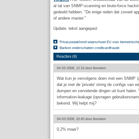
al tal van SNMP-scanning en brute-force hacking
gedeeld hebben. "De enige reden dat zoveel ap
of andere manier."
Update: tekst aangepast
Privacywaakhond waarschuwt EU voor biometrische
Banken onderschatten creditcardfraude
Reacties (9)
04-03-2008, 12:16 door
Anoniem
Wat kun je vervolgens doen met een SNMP 'publ
dat je met de 'private' string de configs van 
dumpen en vervelende dingen uit kunt halen.
information-leakage (opvragen gebruikersnamen
bekend. Wij helpt mij?
04-03-2008, 20:45 door
Anoniem
0,2% maar?