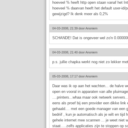
hoeveel % heeft http open staan vanaf het In
hoeveel % daarvan heeft het default user-id/
gewijzigd? Ik denk meer als 0,2%
04-03-2008, 21:39 door
Anoniem
SCHANDE! Dat is ongeveer wel zo'n 0.0000
04-03-2008, 21:40 door
Anoniem
p.s. jullie chapka werkt nog niet zo lekker met
05-03-2008, 17:17 door
Anoniem
Daar was ik op aan het wachten... de halve w
open en vooral in apparaten van alle pluimage
....printers...whaa maar ook netwerk servers...
eens als proef bij een provider een dikke link e
gehaald.... met een goede manager van een g
bedriif , kun je automatisch als je wilt en tijd 
gehele internet mee scannen ... je weet niet 
staat.....zelfs applicaties zijn te stoppen op