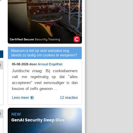
Waarom is het op veel websites nog
steeds zo lastig om cookies te weigeren?
05-08-2026 door
Arnoud Engelfriet
Juridische vraag: Bij cookiebanners
valt me regelmatig op dat "alles
accepteren" veel eenvoudiger is dan
keuzes of zelfs gewoon ...
Lees meer
12 reacties