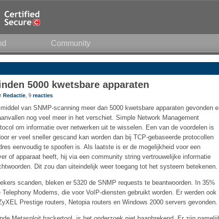
nd
Community
nden 5000 kwetsbare apparaten
or
Redactie
, 9
reacties
 middel van SNMP-scanning meer dan 5000 kwetsbare apparaten gevonden e
 aanvallen nog veel meer in het verschiet. Simple Network Management
otocol om informatie over netwerken uit te wisselen. Een van de voordelen is
oor er veel sneller gescand kan worden dan bij TCP-gebaseerde protocollen
dres eenvoudig te spoofen is. Als laatste is er de mogelijkheid voor een
r of apparaat heeft, hij via een community string vertrouwelijke informatie
htwoorden. Dit zou dan uiteindelijk weer toegang tot het systeem betekenen.
oekers scanden, bleken er 5320 de SNMP requests te beantwoorden. In 35%
 Telephony Modems, die voor VoIP-diensten gebruikt worden. Er werden ook
, ZyXEL Prestige routers, Netopia routers en Windows 2000 servers gevonden.
e Metasploit hackertool, is het onderzoek niet baanbrekend. Er zijn namelij