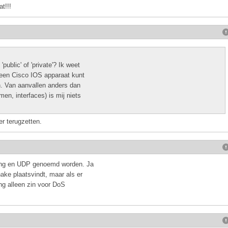
t!!!
blic' of 'private'? Ik weet
n een Cisco IOS apparaat kunt
n. Van aanvallen anders dan
en, interfaces) is mij niets
r terugzetten.
fing en UDP genoemd worden. Ja
ake plaatsvindt, maar als er
ng alleen zin voor DoS