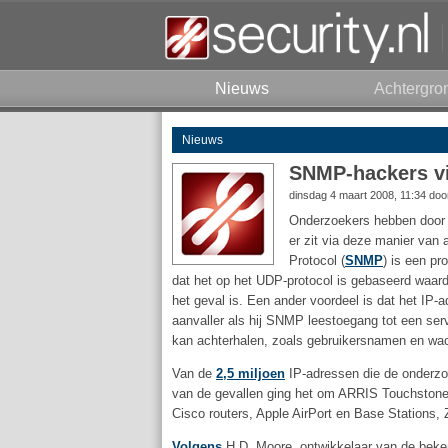
Nieuws
Achtergro
Nieuws
SNMP-hackers vi
dinsdag 4 maart 2008, 11:34 do
Onderzoekers hebben door
er zit via deze manier van
Protocol (
SNMP
) is een pr
dat het op het UDP-protocol is gebaseerd waard
het geval is. Een ander voordeel is dat het IP-a
aanvaller als hij SNMP leestoegang tot een serve
kan achterhalen, zoals gebruikersnamen en wac
Van de
2,5 miljoen
IP-adressen die de onderz
van de gevallen ging het om ARRIS Touchstone
Cisco routers, Apple AirPort en Base Stations
Volgens
H.D. Moore, ontwikkelaar van de bekend