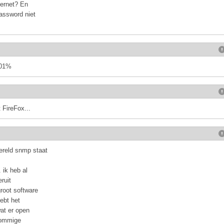
ternet? En
password niet
001%
 FireFox...
ereld snmp staat
 ik heb al
ruit
root software
hebt het
wat er open
 sommige