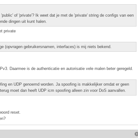
lic' of 'private'? Ik weet dat je met de 'private' string de configs van een
nde dingen uit kunt halen.
et private
ge (opvragen gebruikersnamen, interfaces) is mij niets bekend.
3. Daarmee is de authenticatie en autorisatie vele malen beter geregeld.
oofing en UDP genoemd worden. Ja spoofing is makkelijker omdat er geen
 terug moet dan heeft UDP icm spoofing alleen zin voor DoS aanvallen.
woord reset.
en?