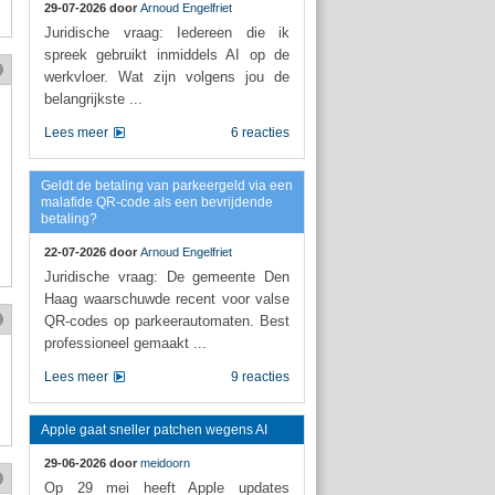
29-07-2026 door
Arnoud Engelfriet
Juridische vraag: Iedereen die ik
spreek gebruikt inmiddels AI op de
werkvloer. Wat zijn volgens jou de
belangrijkste ...
Lees meer
6 reacties
Geldt de betaling van parkeergeld via een
malafide QR-code als een bevrijdende
betaling?
22-07-2026 door
Arnoud Engelfriet
Juridische vraag: De gemeente Den
Haag waarschuwde recent voor valse
QR-codes op parkeerautomaten. Best
professioneel gemaakt ...
Lees meer
9 reacties
Apple gaat sneller patchen wegens AI
29-06-2026 door
meidoorn
Op 29 mei heeft Apple updates