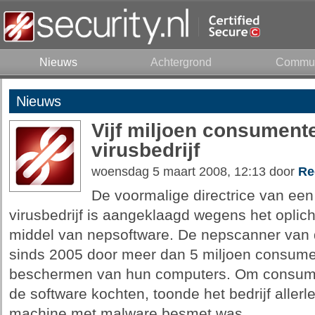
Nieuws
Achtergrond
Commun
Nieuws
Vijf miljoen consumente
virusbedrijf
woensdag 5 maart 2008, 12:13 door
Re
De voormalige directrice van een
virusbedrijf is aangeklaagd wegens het opli
middel van nepsoftware. De nepscanner van d
sinds 2005 door meer dan 5 miljoen consumen
beschermen van hun computers. Om consumen
de software kochten, toonde het bedrijf aller
machine met malware besmet was.