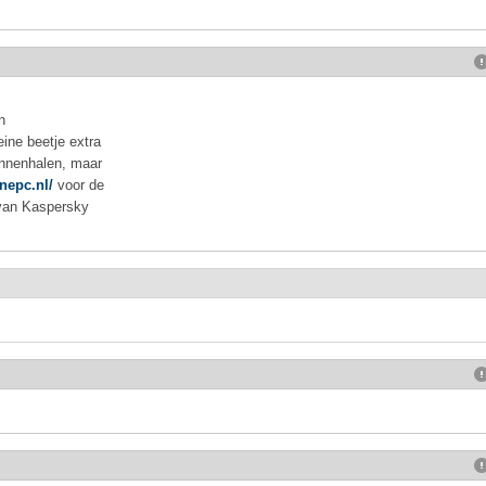
n
ine beetje extra
innenhalen, maar
nepc.nl/
voor de
n van Kaspersky