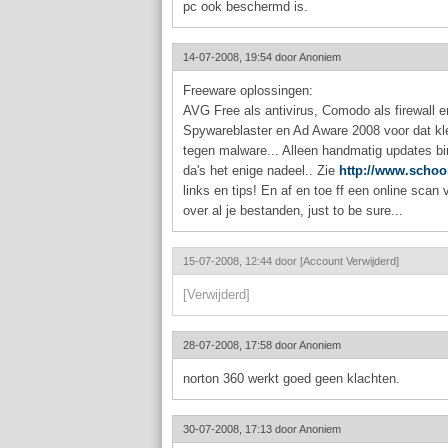
pc ook beschermd is.
14-07-2008, 19:54 door
Anoniem
Freeware oplossingen:
AVG Free als antivirus, Comodo als firewall e
Spywareblaster en Ad Aware 2008 voor dat kle
tegen malware... Alleen handmatig updates b
da's het enige nadeel.. Zie
http://www.schoo
links en tips! En af en toe ff een online sca
over al je bestanden, just to be sure...
15-07-2008, 12:44 door
[Account Verwijderd]
[Verwijderd]
28-07-2008, 17:58 door
Anoniem
norton 360 werkt goed geen klachten.
30-07-2008, 17:13 door
Anoniem