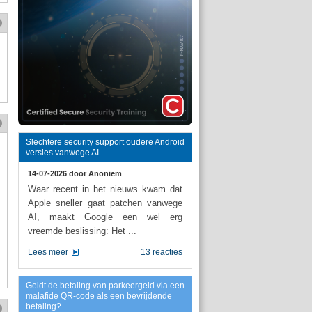
Slechtere security support oudere Android
versies vanwege AI
14-07-2026 door
Anoniem
Waar recent in het nieuws kwam dat
Apple sneller gaat patchen vanwege
AI, maakt Google een wel erg
vreemde beslissing: Het ...
Lees meer
13 reacties
Geldt de betaling van parkeergeld via een
malafide QR-code als een bevrijdende
betaling?