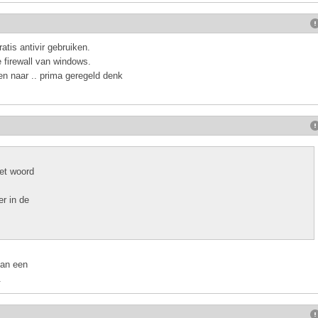
ratis antivir gebruiken.
 firewall van windows.
en naar .. prima geregeld denk
et woord
r in de
van een
.