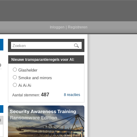
Inloggen
|
Registreren
Zoeken
Nieuwe transparantieregels voor AI:
Glashelder
Smoke and mirrors
Ai Ai Ai
487
8 reacties
Aantal stemmen: