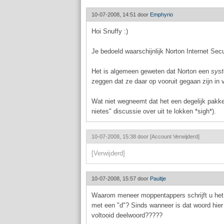
10-07-2008, 14:51 door
Emphyrio
Hoi Snuffy :)
Je bedoeld waarschijnlijk Norton Internet Secu
Het is algemeen geweten dat Norton een
syst
zeggen dat ze daar op vooruit gegaan zijn in v
Wat niet wegneemt dat het een degelijk pakket
nietes" discussie over uit te lokken *sigh*).
10-07-2008, 15:38 door
[Account Verwijderd]
[Verwijderd]
10-07-2008, 15:57 door
Paultje
Waarom meneer moppentappers schrijft u he
met een "d"? Sinds wanneer is dat woord hier 
voltooid deelwoord?????