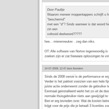
Door Paultje
Waarom meneer moppentappers schrijft u h
"beschermd"
met een "d"? Sinds wanneer is dat woord hie
zin een
voltooid deelwoord?????
hee. . mierenneuker. . zeg dan niks.
OT: Alle software van Norton tegenwoordig is 
zoeken zijn er zat freeware oplossingen te vi
14-07-2008, 12:47 door
Anoniem
Sinds de 2008 versie is de performance er er
Verder is het pakket voorzien van een hele fij
juiste actie onderneemt zonder de gebruiker t
Eenmaal geinstalleerd werkt het zo uit de doo
normale thuisgebruiker niets aan gewijzigd te
Ben er erg tevreden over. Wat de kosten betre
krijgt voor de prijs die je betaalt 3 licenties