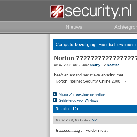
Nieuws
Achtergro
Computerbeveiliging
- Hoe je bad guys buiten d
Norton ????????????????
09-07-2008, 08:56 door
snuffy
, 12
reacties
heeft er iemand negatieve ervaring met:
"Norton Internet Security Online 2008 " ?
Microsoft maakt internet veiliger
Gelde terug voor Windows
Reacties (12)
09-07-2008, 09:47 door
MM
traaaaaaaaag ... verder niets.