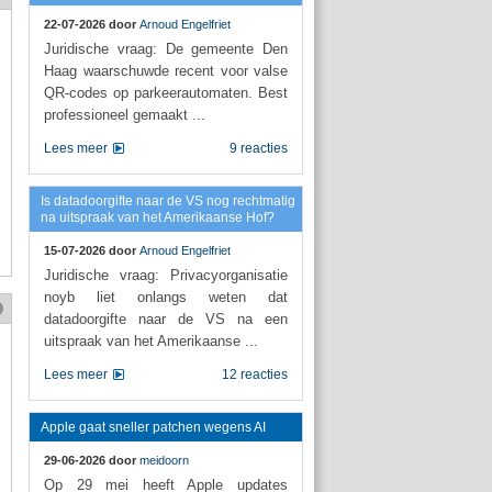
22-07-2026 door
Arnoud Engelfriet
Juridische vraag: De gemeente Den
Haag waarschuwde recent voor valse
QR-codes op parkeerautomaten. Best
professioneel gemaakt ...
Lees meer
9 reacties
Is datadoorgifte naar de VS nog rechtmatig
na uitspraak van het Amerikaanse Hof?
15-07-2026 door
Arnoud Engelfriet
Juridische vraag: Privacyorganisatie
noyb liet onlangs weten dat
datadoorgifte naar de VS na een
uitspraak van het Amerikaanse ...
Lees meer
12 reacties
Apple gaat sneller patchen wegens AI
29-06-2026 door
meidoorn
Op 29 mei heeft Apple updates