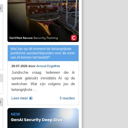
Wat zijn op dit moment de belangrijkste
juridische aandachtspunten voor de inzet
van AI binnen het bedrijf?
29-07-2026 door
Arnoud Engelfriet
Juridische vraag: Iedereen die ik
spreek gebruikt inmiddels AI op de
werkvloer. Wat zijn volgens jou de
belangrijkste ...
Lees meer
5 reacties