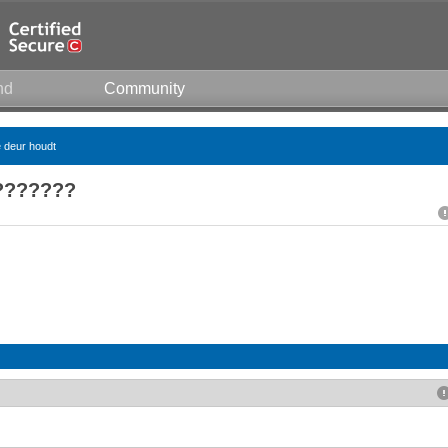
nd
Community
e deur houdt
???????