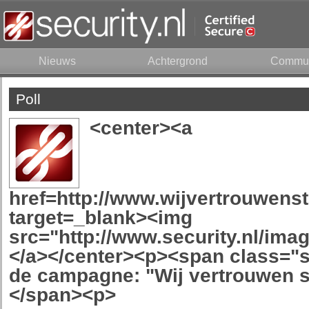
Nieuws
Achtergrond
Commun
Poll
<center><a
href=http://www.wijvertrouwens
target=_blank><img
src="http://www.security.nl/ima
</a></center><p><span class="sm
de campagne: "Wij vertrouwen 
</span><p>