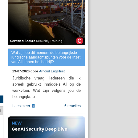
Wat zijn op dit moment de belangrijkste
juridische aandachtspunten voor de inzet
van AI binnen het bedrijf?
29-07-2026 door
Arnoud Engelfriet
Juridische vraag: Iedereen die ik
spreek gebruikt inmiddels AI op de
werkvloer. Wat zijn volgens jou de
belangrijkste ...
Lees meer
5 reacties