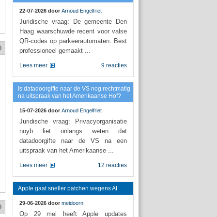
22-07-2026 door
Arnoud Engelfriet
Juridische vraag: De gemeente Den
Haag waarschuwde recent voor valse
QR-codes op parkeerautomaten. Best
professioneel gemaakt ...
Lees meer
9 reacties
Is datadoorgifte naar de VS nog rechtmatig
na uitspraak van het Amerikaanse Hof?
15-07-2026 door
Arnoud Engelfriet
Juridische vraag: Privacyorganisatie
noyb liet onlangs weten dat
datadoorgifte naar de VS na een
uitspraak van het Amerikaanse ...
Lees meer
12 reacties
Apple gaat sneller patchen wegens AI
29-06-2026 door
meidoorn
Op 29 mei heeft Apple updates