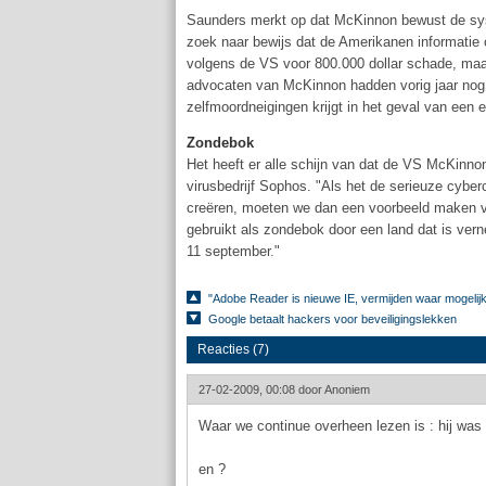
Saunders merkt op dat McKinnon bewust de syst
zoek naar bewijs dat de Amerikanen informatie 
volgens de VS voor 800.000 dollar schade, maar
advocaten van McKinnon hadden vorig jaar nog 
zelfmoordneigingen krijgt in het geval van een e
Zondebok
Het heeft er alle schijn van dat de VS McKinno
virusbedrijf Sophos. "Als het de serieuze cyberc
creëren, moeten we dan een voorbeeld maken v
gebruikt als zondebok door een land dat is ve
11 september."
"Adobe Reader is nieuwe IE, vermijden waar mogelijk
Google betaalt hackers voor beveiligingslekken
Reacties (7)
27-02-2009, 00:08 door
Anoniem
Waar we continue overheen lezen is : hij was o
en ?