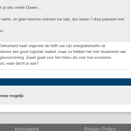
 je iets verder Duwen....
m werkt, en geen benzine motoren toe laat, dus buiten 't dorp parkeren met
en.
Zwitserland haalt ongeveer de helft van zijn energiebehoefte uit
Zwitsers een groot logistiek nadeel, maar ze hebben het met stuwmeren wel
gievoorziening. Zowel goed voor het milieu als voor hun economie.
ezo, waar dacht je aan?
 meer mogelijk.
Huisregels
Privacy Policy