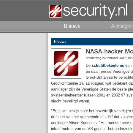
Nieuws
Achtergro
Nieuws
NASA-hacker McK
donderdag 26 februari 2009, 15:
De
schuldbekentenis
van
en daarmee de Verenigde St
Groot-Brittannië te berech
Groot-Brittannië zal aanklagen, wat betekent da
aanklager zijn de Verenigde Staten de beste ple
systeembeheerder tussen 2001 en 2002 97 syste
slecht beveiligd waren.
"Er is wel bewijs voor het opzettelijk verkrijg
de buurt van het vermeende misdrijf dat volgen
aanklager Alison Saunders. "Het meeste bewijs b
infrastructuur van de VS gericht, het onderzoe