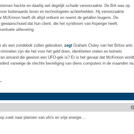
emen hackte en daarbij wel degelijk schade veroorzaakte. De Brit was op
over buitenaards leven en technologieën achterhielden. Hij veroorzaakte
 McKinnon heeft dit altijd ontkent en noemt de getallen leugens. De
gewaarschuwd dat hun client, die het syndroom van Asperger heeft,
ventuele uitlevering.
n als een zondebok zullen gebruiken,
zegt
Graham Cluley van het Britse anti-
riminelen zijn die het voor het geld doen, identiteiten stelen en botnets
an iemand die gewoon een UFO-gek is? Er is het gevaar dat McKinnon wordt
rnederd vanwege de slechte beveiliging van diens computers in de maanden na
"
p zoek naar plannen van ufo's en vrije energie ...