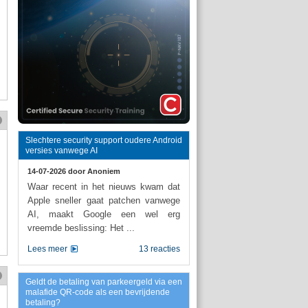
Slechtere security support oudere Android
versies vanwege AI
14-07-2026 door
Anoniem
Waar recent in het nieuws kwam dat
Apple sneller gaat patchen vanwege
AI, maakt Google een wel erg
vreemde beslissing: Het ...
Lees meer
13 reacties
Geldt de betaling van parkeergeld via een
malafide QR-code als een bevrijdende
betaling?