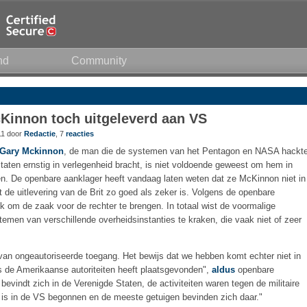
nd
Community
innon toch uitgeleverd aan VS
11 door
Redactie
, 7
reacties
Gary Mckinnon
, de man die de systemen van het Pentagon en NASA hackt
aten ernstig in verlegenheid bracht, is niet voldoende geweest om hem in
ten. De openbare aanklager heeft vandaag laten weten dat ze McKinnon niet in
t de uitlevering van de Brit zo goed als zeker is. Volgens de openbare
k om de zaak voor de rechter te brengen. In totaal wist de voormalige
men van verschillende overheidsinstanties te kraken, die vaak niet of zeer
en van ongeautoriseerde toegang. Het bewijs dat we hebben komt echter niet in
s de Amerikaanse autoriteiten heeft plaatsgevonden",
aldus
openbare
evindt zich in de Verenigde Staten, de activiteiten waren tegen de militaire
k is in de VS begonnen en de meeste getuigen bevinden zich daar."