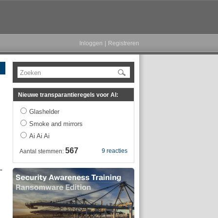
Inloggen
|
Registreren
Zoeken
Nieuwe transparantieregels voor AI:
Glashelder
Smoke and mirrors
Ai Ai Ai
567
9 reacties
Aantal stemmen:
"