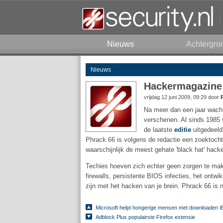
Nieuws
Achtergro
Nieuws
Hackermagazine P
vrijdag 12 juni 2009, 09:29 door
Na meer dan een jaar wacht
verschenen. Al sinds 1985 
de laatste
editie
uitgedeeld
Phrack 66 is volgens de redactie een zoektocht 
waarschijnlijk de meest gehate 'black hat' hacker
Techies hoeven zich echter geen zorgen te mak
firewalls, persistente BIOS infecties, het ont
zijn met het hacken van je brein. Phrack 66 is n
Microsoft helpt hongerige mensen met downloaden I
Adblock Plus populairste Firefox extensie