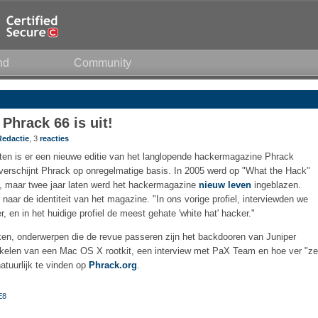
nd
Community
hrack 66 is uit!
Redactie
, 3
reacties
en is er een nieuwe editie van het langlopende hackermagazine Phrack
verschijnt Phrack op onregelmatige basis. In 2005 werd op "What the Hack"
, maar twee jaar laten werd het hackermagazine
nieuw leven
ingeblazen.
naar de identiteit van het magazine. "In ons vorige profiel, interviewden we
, en in het huidige profiel de meest gehate 'white hat' hacker."
en, onderwerpen die de revue passeren zijn het backdooren van Juniper
wikkelen van een Mac OS X rootkit, een interview met PaX Team en hoe ver "ze
atuurlijk te vinden op
Phrack.org
.
E8