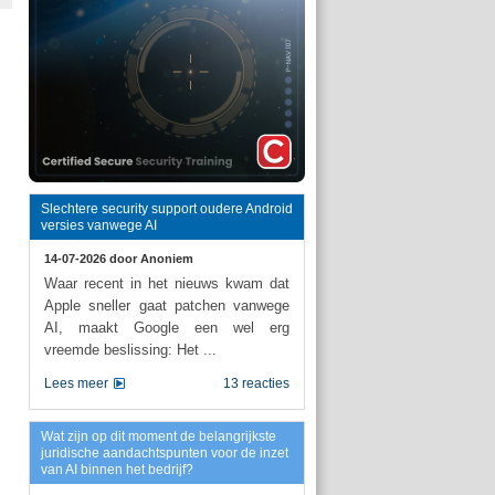
Slechtere security support oudere Android
versies vanwege AI
14-07-2026 door
Anoniem
Waar recent in het nieuws kwam dat
Apple sneller gaat patchen vanwege
AI, maakt Google een wel erg
vreemde beslissing: Het ...
Lees meer
13 reacties
Wat zijn op dit moment de belangrijkste
juridische aandachtspunten voor de inzet
van AI binnen het bedrijf?