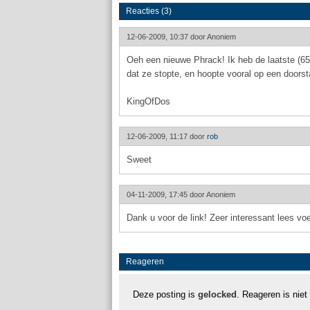
Reacties (3)
12-06-2009, 10:37 door
Anoniem
Oeh een nieuwe Phrack! Ik heb de laatste (65
dat ze stopte, en hoopte vooral op een doorsta
KingOfDos
12-06-2009, 11:17 door
rob
Sweet
04-11-2009, 17:45 door
Anoniem
Dank u voor de link! Zeer interessant lees voe
Reageren
Deze posting is
gelocked
. Reageren is niet