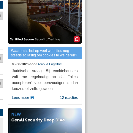
Waarom is het op veel websites nog
steeds zo lastig om cookies te weigeren?
05-08-2026 door
Arnoud Engelfriet
Juridische vraag: Bij cookiebanners
valt me regelmatig op dat "alles
accepteren" veel eenvoudiger is dan
keuzes of zelfs gewoon ...
Lees meer
12 reacties