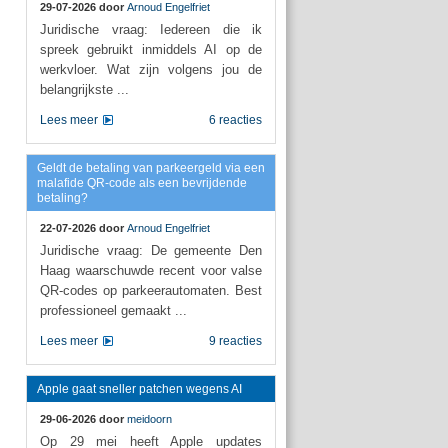
29-07-2026 door
Arnoud Engelfriet
Juridische vraag: Iedereen die ik
spreek gebruikt inmiddels AI op de
werkvloer. Wat zijn volgens jou de
belangrijkste ...
Lees meer
6 reacties
Geldt de betaling van parkeergeld via een
malafide QR-code als een bevrijdende
betaling?
22-07-2026 door
Arnoud Engelfriet
Juridische vraag: De gemeente Den
Haag waarschuwde recent voor valse
QR-codes op parkeerautomaten. Best
professioneel gemaakt ...
Lees meer
9 reacties
Apple gaat sneller patchen wegens AI
29-06-2026 door
meidoorn
Op 29 mei heeft Apple updates