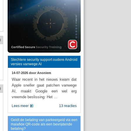
Slechtere security support oudere Android
versies vanwege AI
14-07-2026 door
Anoniem
Waar recent in het nieuws kwam dat
Apple sneller gaat patchen vanwege
AI, maakt Google een wel erg
vreemde beslissing: Het ...
Lees meer
13 reacties
Geldt de betaling van parkeergeld via een
malafide QR-code als een bevrijdende
betaling?