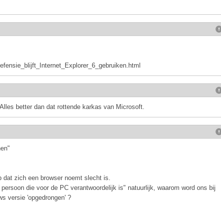
Defensie_blijft_Internet_Explorer_6_gebruiken.html
lles better dan dat rottende karkas van Microsoft.
nen"
p dat zich een browser noemt slecht is.
persoon die voor de PC verantwoordelijk is" natuurlijk, waarom word ons bij
s versie 'opgedrongen' ?