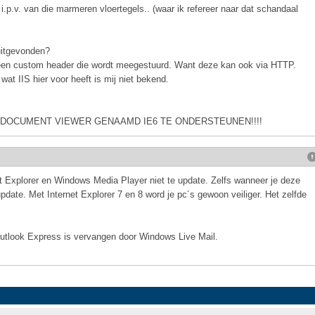
i.p.v. van die marmeren vloertegels.. (waar ik refereer naar dat schandaal
 uitgevonden?
t een custom header die wordt meegestuurd. Want deze kan ook via HTTP.
t IIS hier voor heeft is mij niet bekend.
 DOCUMENT VIEWER GENAAMD IE6 TE ONDERSTEUNEN!!!!
et Explorer en Windows Media Player niet te update. Zelfs wanneer je deze
 update. Met Internet Explorer 7 en 8 word je pc´s gewoon veiliger. Het zelfde
utlook Express is vervangen door Windows Live Mail.