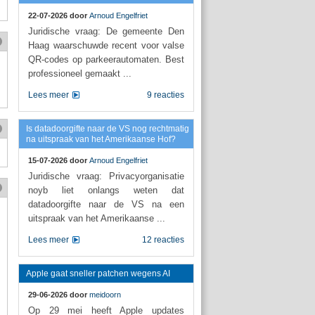
22-07-2026 door
Arnoud Engelfriet
Juridische vraag: De gemeente Den
Haag waarschuwde recent voor valse
QR-codes op parkeerautomaten. Best
professioneel gemaakt ...
Lees meer
9 reacties
Is datadoorgifte naar de VS nog rechtmatig
na uitspraak van het Amerikaanse Hof?
15-07-2026 door
Arnoud Engelfriet
Juridische vraag: Privacyorganisatie
noyb liet onlangs weten dat
datadoorgifte naar de VS na een
uitspraak van het Amerikaanse ...
Lees meer
12 reacties
Apple gaat sneller patchen wegens AI
29-06-2026 door
meidoorn
Op 29 mei heeft Apple updates