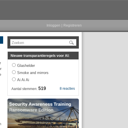
Inloggen
|
Registreren
Zoeken
Nieuwe transparantieregels voor AI:
r
Glashelder
r
Smoke and mirrors
e
Ai Ai Ai
519
8 reacties
Aantal stemmen:
n