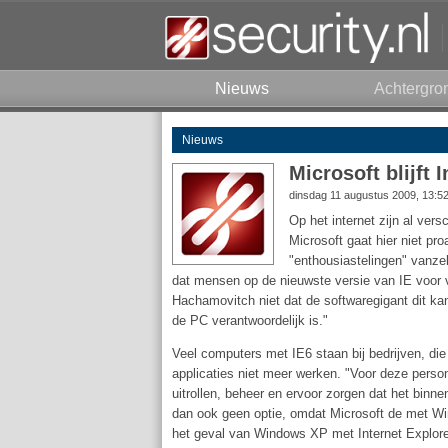
Nieuws
Achtergro
Nieuws
Microsoft blijft
dinsdag 11 augustus 2009, 13:5
Op het internet zijn al vers
Microsoft gaat hier niet p
"enthousiastelingen" vanzel
dat mensen op de nieuwste versie van IE voor vei
Hachamovitch niet dat de softwaregigant dit ka
de PC verantwoordelijk is."
Veel computers met IE6 staan bij bedrijven, di
applicaties niet meer werken. "Voor deze person
uitrollen, beheer en ervoor zorgen dat het binne
dan ook geen optie, omdat Microsoft de met Win
het geval van Windows XP met Internet Explorer