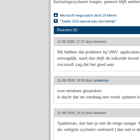
besturingssysteem kregen, gewoon blijft werken
Microsoft mega-patch dicht 19 lekken
"Twitter DoS-aanval was een kleintje"
Reacties (9)
11-08-2009, 17:37 door
Anoniem
Wij hebben dat probleem bij UWV: applicaties 
onmogelijk, want dan drijft de onkunde teveel 
microsoft zag dat het goed was.
11-08-2009, 18:58 door
spatieman
over windows gesproken.
ik dacht dat we vandaag een meuk updaten k
11-08-2009, 19:10 door
Anoniem
Spatieman, dan ben je niet de enige ouwgie. 
als veiligste systeem verkleerd ( dan wel in de