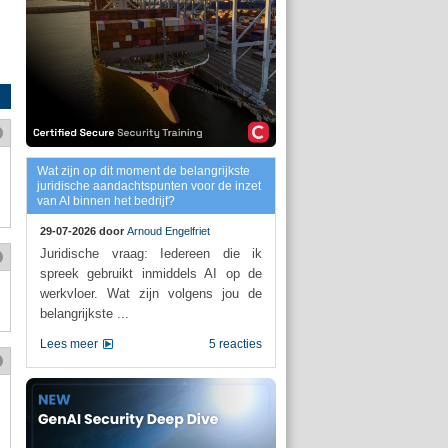
Wat zijn op dit moment de belangrijkste
juridische aandachtspunten voor de inzet
van AI binnen het bedrijf?
29-07-2026 door
Arnoud Engelfriet
Juridische vraag: Iedereen die ik
spreek gebruikt inmiddels AI op de
werkvloer. Wat zijn volgens jou de
belangrijkste ...
Lees meer
5 reacties