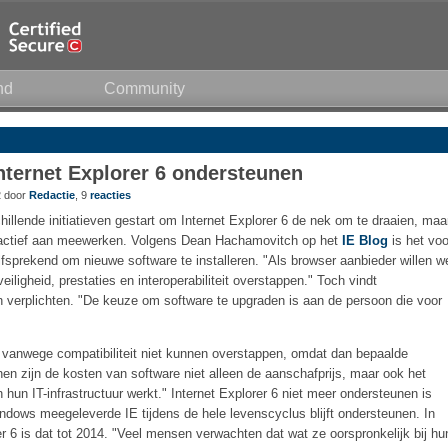
nd
Community
 Internet Explorer 6 ondersteunen
2 door
Redactie
, 9
reacties
chillende initiatieven gestart om Internet Explorer 6 de nek om te draaien, maa
roactief aan meewerken. Volgens Dean Hachamovitch op het
IE Blog
is het voo
fsprekend om nieuwe software te installeren. "Als browser aanbieder willen w
ligheid, prestaties en interoperabiliteit overstappen." Toch vindt
n verplichten. "De keuze om software te upgraden is aan de persoon die voor
e vanwege compatibiliteit niet kunnen overstappen, omdat dan bepaalde
en zijn de kosten van software niet alleen de aanschafprijs, maar ook het
n hun IT-infrastructuur werkt." Internet Explorer 6 niet meer ondersteunen is
dows meegeleverde IE tijdens de hele levenscyclus blijft ondersteunen. In
 6 is dat tot 2014. "Veel mensen verwachten dat wat ze oorspronkelijk bij hu