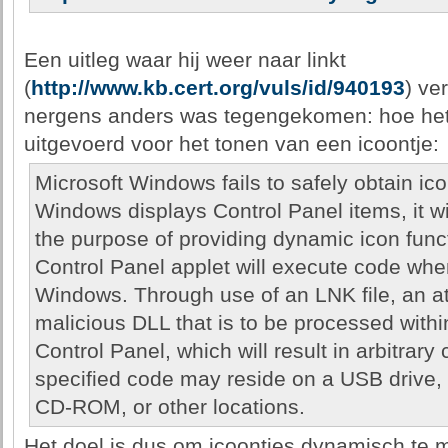
Een uitleg waar hij weer naar linkt
(
http://www.kb.cert.org/vuls/id/940193
) ve
nergens anders was tegengekomen: hoe het e
uitgevoerd voor het tonen van een icoontje:
Microsoft Windows fails to safely obtain ic
Windows displays Control Panel items, it will
the purpose of providing dynamic icon funct
Control Panel applet will execute code when
Windows. Through use of an LNK file, an at
malicious DLL that is to be processed with
Control Panel, which will result in arbitrar
specified code may reside on a USB drive, 
CD-ROM, or other locations.
Het doel is dus om icoontjes dynamisch te m