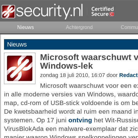
Nieuws
Achtergrond
Commun
Nieuws
Microsoft waarschuwt v
Windows-lek
zondag 18 juli 2010, 16:07 door
Redact
Microsoft waarschuwt voor een ex
in alle moderne versies van Windows, waardo
map, cd-rom of USB-stick voldoende is om b
De kwetsbaarheid wordt al ruim een maand i
systemen. Op 17 juni
ontving
het Wit-Russisc
VirusBlokAda een malware-exemplaar dat zich
manier waarop Windows snelkoppelingen ver