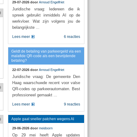
29-07-2026 door
Arnoud Engelfriet
Juridische vraag: Iedereen die ik
spreek gebruikt inmiddels AI op de
werkvloer. Wat zijn volgens jou de
belangrijkste ...
Lees meer
6 reacties
Geldt de betaling van parkeergeld via een
malafide QR-code als een bevrijdende
betaling?
22-07-2026 door
Arnoud Engelfriet
Juridische vraag: De gemeente Den
Haag waarschuwde recent voor valse
QR-codes op parkeerautomaten. Best
professioneel gemaakt ...
Lees meer
9 reacties
Apple gaat sneller patchen wegens AI
29-06-2026 door
meidoorn
Op 29 mei heeft Apple updates