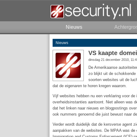
Nieuws
Achtergro
Nieuws
VS kaapte domei
dinsdag 21 december 2010, 11:
De Amerikaanse autoriteite
zo blijkt uit de schokkende
soorten websites uit de luc
dat de eigenaren te horen kregen waarom.
Vijf websites hebben nu een verklaring voor de 
overheidsinstanties aantoont. Niet alleen was
dat het linken naar nieuws en blogpostings ove
ook nummers genoemd die juist bewust naar de
Verder wordt duidelijk dat de kersverse agent z
aanpakken van de websites. De MPAA was de en
Immigration and Customs Enforcement (ICE) r