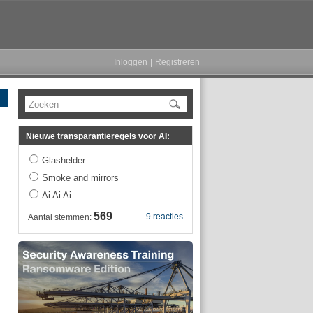
Inloggen
|
Registreren
Zoeken
Nieuwe transparantieregels voor AI:
,
Glashelder
Smoke and mirrors
Ai Ai Ai
569
9 reacties
Aantal stemmen: