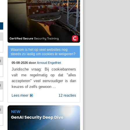
Waarom is het op veel websites nog
steeds zo lastig om cookies te weigeren?
05-08-2026 door
Arnoud Engelfriet
Juridische vraag: Bij cookiebanners
valt me regelmatig op dat "alles
accepteren" veel eenvoudiger is dan
keuzes of zelfs gewoon ...
Lees meer
12 reacties