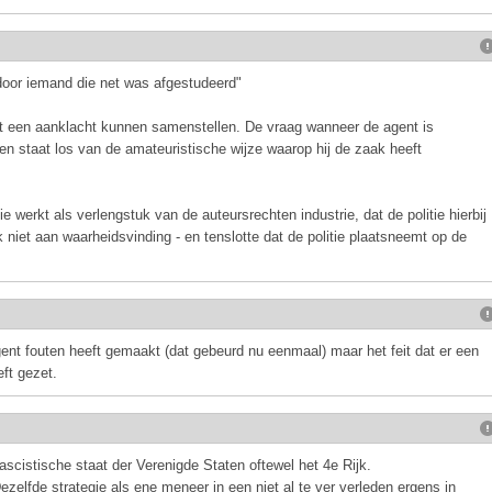
door iemand die net was afgestudeerd"
t een aanklacht kunnen samenstellen. De vraag wanneer de agent is
en staat los van de amateuristische wijze waarop hij de zaak heeft
tie werkt als verlengstuk van de auteursrechten industrie, dat de politie hierbij
niet aan waarheidsvinding - en tenslotte dat de politie plaatsneemt op de
gent fouten heeft gemaakt (dat gebeurd nu eenmaal) maar het feit dat er een
eft gezet.
scistische staat der Verenigde Staten oftewel het 4e Rijk.
ezelfde strategie als ene meneer in een niet al te ver verleden ergens in