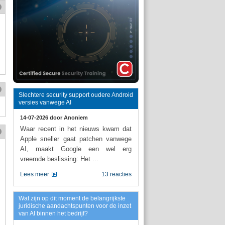
Slechtere security support oudere Android
versies vanwege AI
14-07-2026 door
Anoniem
Waar recent in het nieuws kwam dat
Apple sneller gaat patchen vanwege
AI, maakt Google een wel erg
vreemde beslissing: Het ...
Lees meer
13 reacties
Wat zijn op dit moment de belangrijkste
juridische aandachtspunten voor de inzet
van AI binnen het bedrijf?