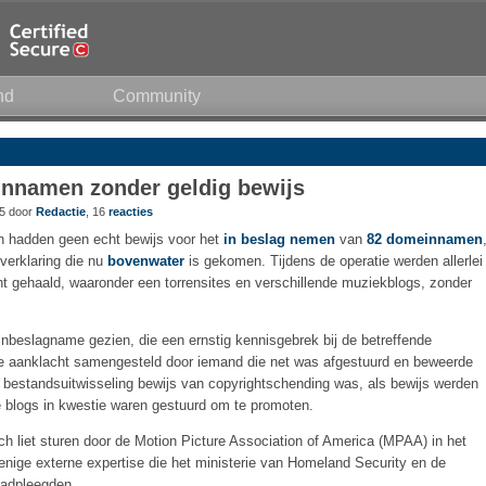
nd
Community
nnamen zonder geldig bewijs
45 door
Redactie
, 16
reacties
n hadden geen echt bewijs voor het
in beslag nemen
van
82 domeinnamen
 verklaring die nu
bovenwater
is gekomen. Tijdens de operatie werden allerlei
ht gehaald, waaronder een torrensites en verschillende muziekblogs, zonder
inbeslagname gezien, die een ernstig kennisgebrek bij de betreffende
 de aanklacht samengesteld door iemand die net was afgestuurd en beweerde
r bestandsuitwisseling bewijs van copyrightschending was, als bewijs werden
 blogs in kwestie waren gestuurd om te promoten.
ich liet sturen door de Motion Picture Association of America (MPAA) in het
ige externe expertise die het ministerie van Homeland Security en de
aadpleegden.