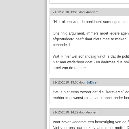
21-12-2010, 13:28 door
Anoniem
"Niet alleen was de aanklacht samengesteld 
Onzinnig argument, immers moet iedere agen
afgestudeerd heeft daar niets mee te maken, 
behandeld.
Wat ik hier wel schandalig vindt is dat de poli
niet aan wederhoor doet - en daarmee dus ook 
stoel van de rechter.
21-12-2010, 13:58 door
SirDice
Het is niet eens zozeer dat die "kersverse" a
rechter is geweest die er z'n krabbel onder he
21-12-2010, 14:22 door
Anoniem
Voor zover wederom een bevestiging van de fa
Niet voor ons, dan onze vijand is het motto. D