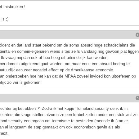
et misbruiken !
is ;)
incident en dat land staat bekend om de soms absurd hoge schadeclaims die
tientallen domein-eigenaren wiens sites zelfs vandaag nog gewoon plat liggen
k vraag mij dan ook af hoe hoog dit uiteindelijk kan worden.
en per domein uitgekeerd gaat worden, om maar eens een absurd bedrag te
 natuurlijk een zeer negatief effect op de Amerikaanse economie.
aan onderzoeken hoe het kan dat de MPAA zoveel invloed kon uitoefenen op
elijk zo ver is gekomen!
 rechter bij betrokken ?" Zodra ik het kopje Homeland security denk ik in
 rechters die vrage stellen alvoren ze een krabel zetten onder een stuk wat ze
and security een orgaan om terrorisme te bestrijden (meende ik (kan er
 dan al langzaam de stap gemaakt om ook economisch gewin als als
next.