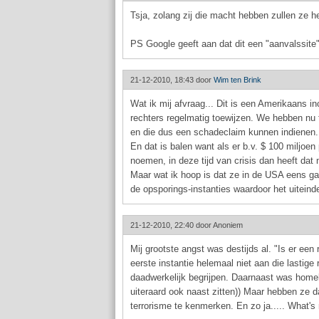
Tsja, zolang zij die macht hebben zullen ze h
PS Google geeft aan dat dit een "aanvalssite" 
21-12-2010, 18:43 door
Wim ten Brink
Wat ik mij afvraag... Dit is een Amerikaans 
rechters regelmatig toewijzen. We hebben nu 
en die dus een schadeclaim kunnen indienen. I
En dat is balen want als er b.v. $ 100 miljo
noemen, in deze tijd van crisis dan heeft dat
Maar wat ik hoop is dat ze in de USA eens g
de opsporings-instanties waardoor het uiteind
21-12-2010, 22:40 door
Anoniem
Mij grootste angst was destijds al. "Is er een
eerste instantie helemaal niet aan die lastige
daadwerkelijk begrijpen. Daarnaast was homel
uiteraard ook naast zitten)) Maar hebben ze
terrorisme te kenmerken. En zo ja..... What's 