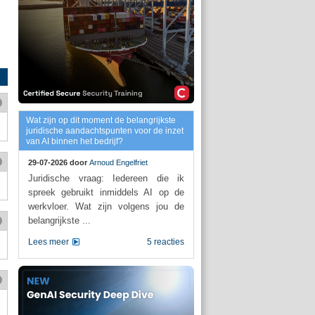
Wat zijn op dit moment de belangrijkste
juridische aandachtspunten voor de inzet
van AI binnen het bedrijf?
29-07-2026 door
Arnoud Engelfriet
Juridische vraag: Iedereen die ik
spreek gebruikt inmiddels AI op de
werkvloer. Wat zijn volgens jou de
belangrijkste ...
Lees meer
5 reacties