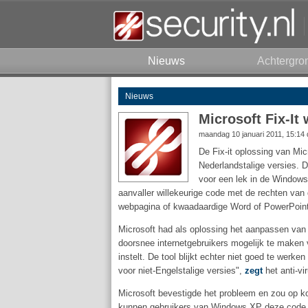
Nieuws
Achtergro
Nieuws
Microsoft Fix-It
maandag 10 januari 2011, 15:14
De Fix-it oplossing van Mic
Nederlandstalige versies. D
voor een lek in de Windows
aanvaller willekeurige code met de rechten va
webpagina of kwaadaardige Word of PowerPoint
Microsoft had als oplossing het aanpassen van 
doorsnee internetgebruikers mogelijk te maken v
instelt. De tool blijkt echter niet goed te werk
voor niet-Engelstalige versies",
zegt
het anti-vir
Microsoft bevestigde het probleem en zou op kort
kunnen gebruikers van Windows XP deze code in