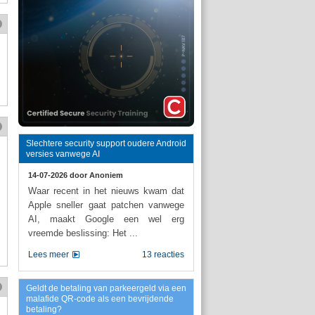
Slechtere security support oudere Android
versies vanwege AI
14-07-2026 door
Anoniem
Waar recent in het nieuws kwam dat
Apple sneller gaat patchen vanwege
AI, maakt Google een wel erg
vreemde beslissing: Het ...
Lees meer
13 reacties
Geldt de betaling van parkeergeld via een
malafide QR-code als een bevrijdende
betaling?