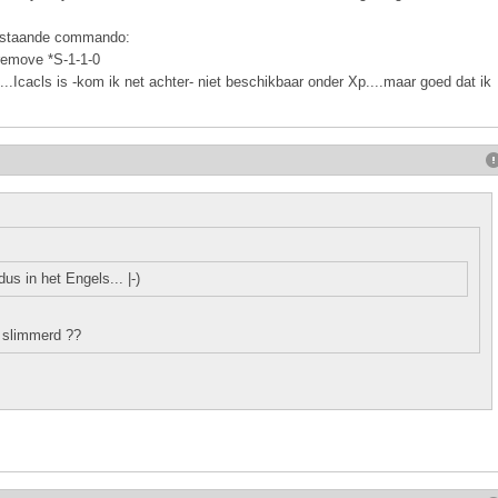
venstaande commando:
emove *S-1-1-0
..Icacls is -kom ik net achter- niet beschikbaar onder Xp....maar goed dat ik
s in het Engels... |-)
, slimmerd ??