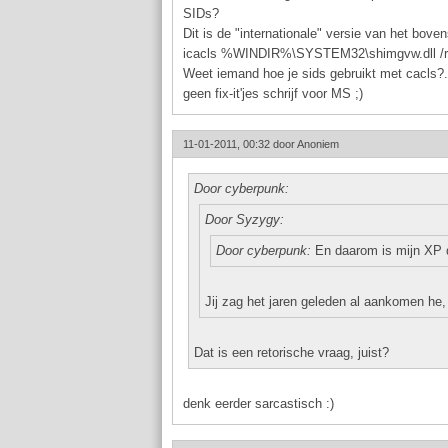
SIDs?
Dit is de "internationale" versie van het bo
icacls %WINDIR%\SYSTEM32\shimgvw.dll /r
Weet iemand hoe je sids gebruikt met cacls?..
geen fix-it'jes schrijf voor MS ;)
11-01-2011, 00:32 door
Anoniem
Door cyberpunk:
Door Syzygy:
Door cyberpunk:
En daarom is mijn XP du
Jij zag het jaren geleden al aankomen he
Dat is een retorische vraag, juist?
denk eerder sarcastisch :)