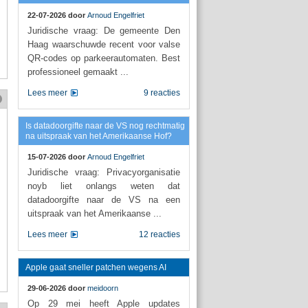
22-07-2026 door
Arnoud Engelfriet
Juridische vraag: De gemeente Den
Haag waarschuwde recent voor valse
QR-codes op parkeerautomaten. Best
professioneel gemaakt ...
Lees meer
9 reacties
Is datadoorgifte naar de VS nog rechtmatig
na uitspraak van het Amerikaanse Hof?
15-07-2026 door
Arnoud Engelfriet
Juridische vraag: Privacyorganisatie
noyb liet onlangs weten dat
datadoorgifte naar de VS na een
uitspraak van het Amerikaanse ...
Lees meer
12 reacties
Apple gaat sneller patchen wegens AI
29-06-2026 door
meidoorn
Op 29 mei heeft Apple updates