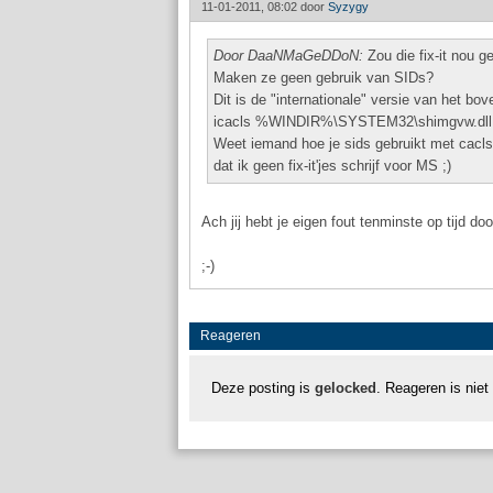
11-01-2011, 08:02 door
Syzygy
Door DaaNMaGeDDoN:
Zou die fix-it nou 
Maken ze geen gebruik van SIDs?
Dit is de "internationale" versie van het 
icacls %WINDIR%\SYSTEM32\shimgvw.dll 
Weet iemand hoe je sids gebruikt met cacls?
dat ik geen fix-it'jes schrijf voor MS ;)
Ach jij hebt je eigen fout tenminste op tijd d
;-)
Reageren
Deze posting is
gelocked
. Reageren is niet