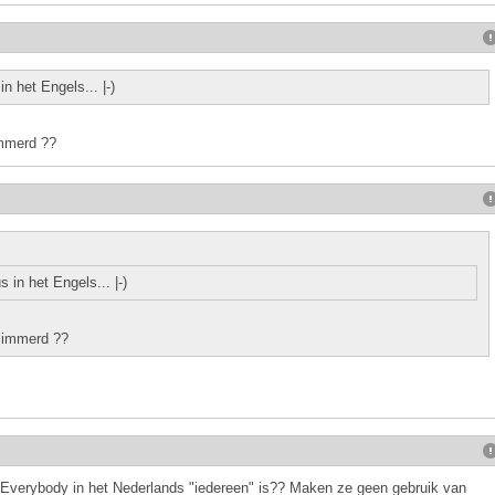
n het Engels... |-)
immerd ??
in het Engels... |-)
slimmerd ??
at Everybody in het Nederlands "iedereen" is?? Maken ze geen gebruik van