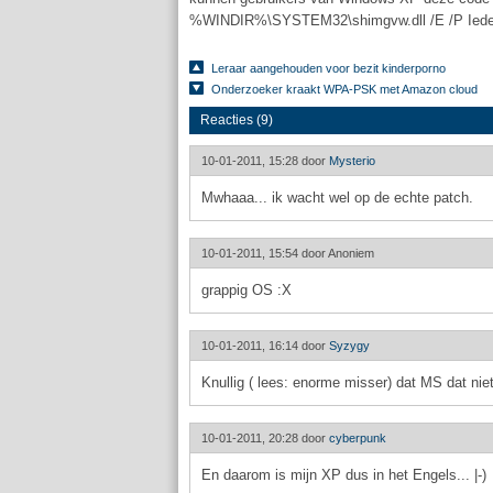
%WINDIR%\SYSTEM32\shimgvw.dll /E /P Iede
Leraar aangehouden voor bezit kinderporno
Onderzoeker kraakt WPA-PSK met Amazon cloud
Reacties (9)
10-01-2011, 15:28 door
Mysterio
Mwhaaa... ik wacht wel op de echte patch.
10-01-2011, 15:54 door
Anoniem
grappig OS :X
10-01-2011, 16:14 door
Syzygy
Knullig ( lees: enorme misser) dat MS dat nie
10-01-2011, 20:28 door
cyberpunk
En daarom is mijn XP dus in het Engels... |-)