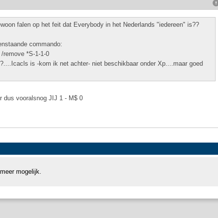
gewoon falen op het feit dat Everybody in het Nederlands "iedereen" is??
bovenstaande commando:
/remove *S-1-1-0
....Icacls is -kom ik net achter- niet beschikbaar onder Xp....maar goed
oor dus vooralsnog JIJ 1 - M$ 0
 meer mogelijk.