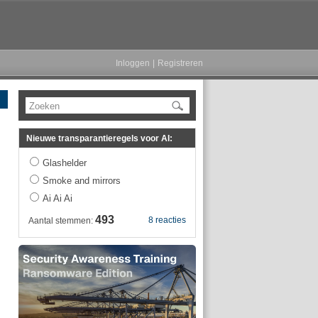
Inloggen
|
Registreren
Zoeken
Nieuwe transparantieregels voor AI:
Glashelder
Smoke and mirrors
Ai Ai Ai
493
8 reacties
Aantal stemmen: