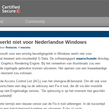
nd
Community
 werkt niet voor Nederlandse Windows
 door
Redactie
, 9
reacties
rosoft voor een ernstig beveiligingslek in Windows werkt niet voor
at beweert anti-virusbedrijf G Data. De softwaregigant
waarschuwde
dinsdag
 Graphics Rendering Engine. Bij het verwerken van thumbnails zou een
n de ingelogde gebruiker kunnen uitvoeren. Het openen van een kwaadaardige
-bestand zou volstaan.
de Access Control List (ACL) van het shimgvw.dll-bestand. Om dit ook voor
erscheen een dag na de advisory een Fix-it tool, die dit via één muisklik
en op niet-Engelstalige versies. "De oplossing is op het moment niet geschikt
usbedrijf.
e termijn een nieuwe versie van de Fix-it tool uitbrengen. In de tussentijd
 een batch-bestand kopiëren en uitvoeren: Echo y| cacls