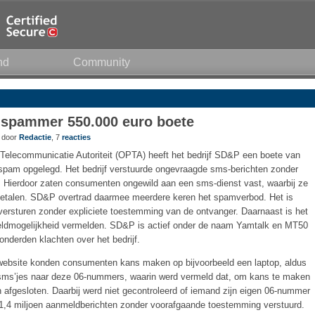
nd
Community
-spammer 550.000 euro boete
5 door
Redactie
, 7
reacties
Telecommunicatie Autoriteit (OPTA) heeft het bedrijf SD&P een boete van
pam opgelegd. Het bedrijf verstuurde ongevraagde sms-berichten zonder
. Hierdoor zaten consumenten ongewild aan een sms-dienst vast, waarbij ze
betalen. SD&P overtrad daarmee meerdere keren het spamverbod. Het is
ersturen zonder expliciete toestemming van de ontvanger. Daarnaast is het
meldmogelijkheid vermelden. SD&P is actief onder de naam Yamtalk en MT50
nderden klachten over het bedrijf.
website konden consumenten kans maken op bijvoorbeeld een laptop, aldus
-sms’jes naar deze 06-nummers, waarin werd vermeld dat, om kans te maken
afgesloten. Daarbij werd niet gecontroleerd of iemand zijn eigen 06-nummer
r 1,4 miljoen aanmeldberichten zonder voorafgaande toestemming verstuurd.