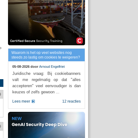
P
Waarom is het op veel websites nog
steeds zo lastig om cookies te weigeren?
05-08-2026 door
Arnoud Engelfriet
Juridische vraag: Bij cookiebanners
valt me regelmatig op dat "alles
accepteren" veel eenvoudiger is dan
keuzes of zelfs gewoon ...
Lees meer
12 reacties