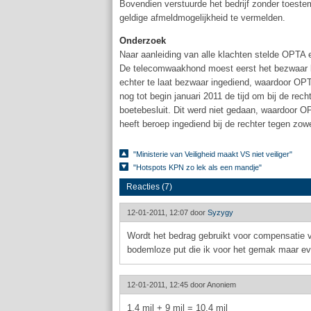
Bovendien verstuurde het bedrijf zonder toest
geldige afmeldmogelijkheid te vermelden.
Onderzoek
Naar aanleiding van alle klachten stelde OPTA e
De telecomwaakhond moest eerst het bezwaar b
echter te laat bezwaar ingediend, waardoor OPTA
nog tot begin januari 2011 de tijd om bij de rec
boetebesluit. Dit werd niet gedaan, waardoor 
heeft beroep ingediend bij de rechter tegen zow
"Ministerie van Veiligheid maakt VS niet veiliger"
"Hotspots KPN zo lek als een mandje"
Reacties (7)
12-01-2011, 12:07 door
Syzygy
Wordt het bedrag gebruikt voor compensatie v
bodemloze put die ik voor het gemak maar ev
12-01-2011, 12:45 door
Anoniem
1.4 mil + 9 mil = 10.4 mil