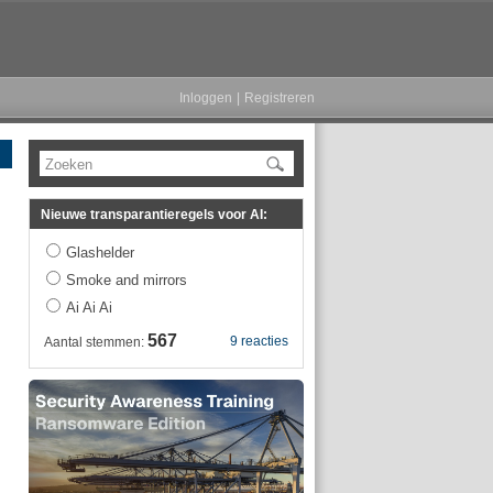
Inloggen
|
Registreren
Zoeken
Nieuwe transparantieregels voor AI:
Glashelder
Smoke and mirrors
Ai Ai Ai
567
9 reacties
Aantal stemmen: