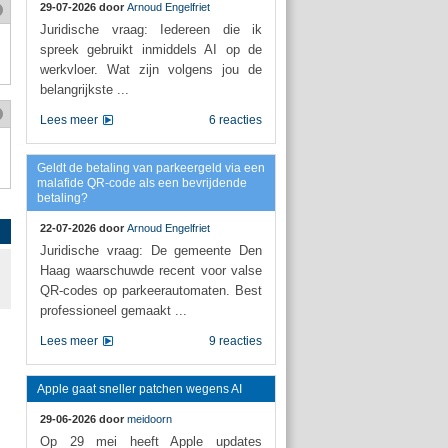
29-07-2026 door
Arnoud Engelfriet
Juridische vraag: Iedereen die ik
spreek gebruikt inmiddels AI op de
werkvloer. Wat zijn volgens jou de
belangrijkste ...
Lees meer
6 reacties
Geldt de betaling van parkeergeld via een
malafide QR-code als een bevrijdende
betaling?
22-07-2026 door
Arnoud Engelfriet
Juridische vraag: De gemeente Den
Haag waarschuwde recent voor valse
QR-codes op parkeerautomaten. Best
professioneel gemaakt ...
Lees meer
9 reacties
Apple gaat sneller patchen wegens AI
29-06-2026 door
meidoorn
Op 29 mei heeft Apple updates