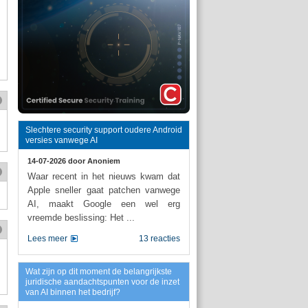
Slechtere security support oudere Android
versies vanwege AI
14-07-2026 door
Anoniem
Waar recent in het nieuws kwam dat
Apple sneller gaat patchen vanwege
AI, maakt Google een wel erg
vreemde beslissing: Het ...
Lees meer
13 reacties
Wat zijn op dit moment de belangrijkste
juridische aandachtspunten voor de inzet
van AI binnen het bedrijf?