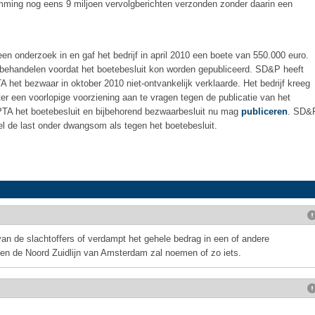
emming nog eens 9 miljoen vervolgberichten verzonden zonder daarin een
en onderzoek in en gaf het bedrijf in april 2010 een boete van 550.000 euro.
ehandelen voordat het boetebesluit kon worden gepubliceerd. SD&P heeft
 het bezwaar in oktober 2010 niet-ontvankelijk verklaarde. Het bedrijf kreeg
hter een voorlopige voorziening aan te vragen tegen de publicatie van het
OPTA het boetebesluit en bijbehorend bezwaarbesluit nu mag
publiceren
. SD&
el de last onder dwangsom als tegen het boetebesluit.
an de slachtoffers of verdampt het gehele bedrag in een of andere
en de Noord Zuidlijn van Amsterdam zal noemen of zo iets.