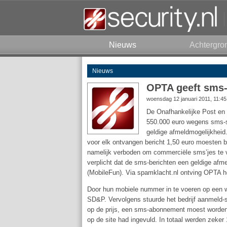
Nieuws
Achtergro
Nieuws
OPTA geeft sms
woensdag 12 januari 2011, 11:4
De Onafhankelijke Post en 
550.000 euro wegens sms-s
geldige afmeldmogelijkheid
voor elk ontvangen bericht 1,50 euro moesten 
namelijk verboden om commerciële sms’jes te v
verplicht dat de sms-berichten een geldige af
(MobileFun). Via spamklacht.nl ontving OPTA ho
Door hun mobiele nummer in te voeren op een 
SD&P. Vervolgens stuurde het bedrijf aanmeld
op de prijs, een sms-abonnement moest worden 
op de site had ingevuld. In totaal werden zeke