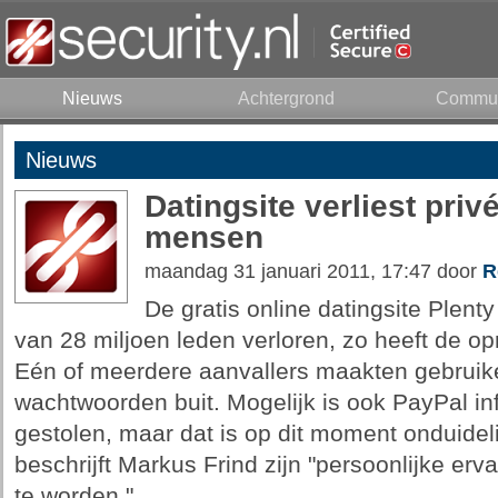
Nieuws
Achtergrond
Commun
Nieuws
Datingsite verliest pri
mensen
maandag 31 januari 2011, 17:47 door
R
De gratis online datingsite Plent
van 28 miljoen leden verloren, zo heeft de opr
Eén of meerdere aanvallers maakten gebrui
wachtwoorden buit. Mogelijk is ook PayPal i
gestolen, maar dat is op dit moment onduideli
beschrijft Markus Frind zijn "persoonlijke er
te worden."