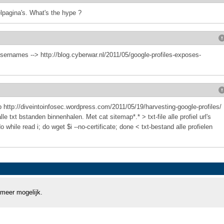
lpagina's. What's the hype ?
sernames --> http://blog.cyberwar.nl/2011/05/google-profiles-exposes-
p http://diveintoinfosec.wordpress.com/2011/05/19/harvesting-google-profiles/
 txt bstanden binnenhalen. Met cat sitemap*.* > txt-file alle profiel url's
while read i; do wget $i --no-certificate; done < txt-bestand alle profielen
 meer mogelijk.