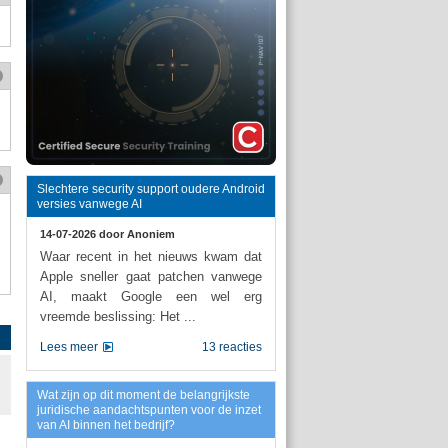
Slechtere security support oudere Android
versies vanwege AI
14-07-2026 door
Anoniem
Waar recent in het nieuws kwam dat
Apple sneller gaat patchen vanwege
AI, maakt Google een wel erg
vreemde beslissing: Het ...
Lees meer
13 reacties
Wat zijn op dit moment de belangrijkste
juridische aandachtspunten voor de inzet
van AI binnen het bedrijf?