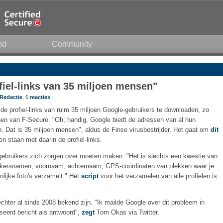
nd
Community
fiel-links van 35 miljoen mensen"
Redactie
, 6
reacties
 de profiel-links van ruim 35 miljoen Google-gebruikers te downloaden, zo
n van F-Secure. "Oh, handig, Google biedt de adressen van al hun
. Dat is 35 miljoen mensen", aldus de Finse virusbestrijder. Het gaat om
dit
n staan met daarin de profiel-links.
gebruikers zich zorgen over moeten maken. "Het is slechts een kwestie van
bruikersnamen, voornaam, achternaam, GPS-coördinaten van plekken waar je
nlijke foto's verzamelt." Het
script
voor het verzamelen van alle profielen is
hter al sinds 2008 bekend zijn. "Ik mailde Google over dit probleem in
seerd bericht als antwoord",
zegt
Tom Okas via Twitter.