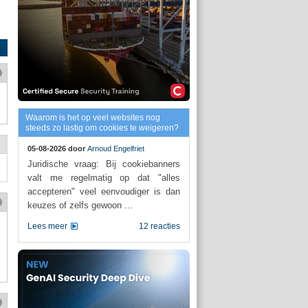
Waarom is het op veel websites nog
steeds zo lastig om cookies te weigeren?
05-08-2026 door
Arnoud Engelfriet
Juridische vraag: Bij cookiebanners
valt me regelmatig op dat "alles
accepteren" veel eenvoudiger is dan
keuzes of zelfs gewoon ...
Lees meer
12 reacties