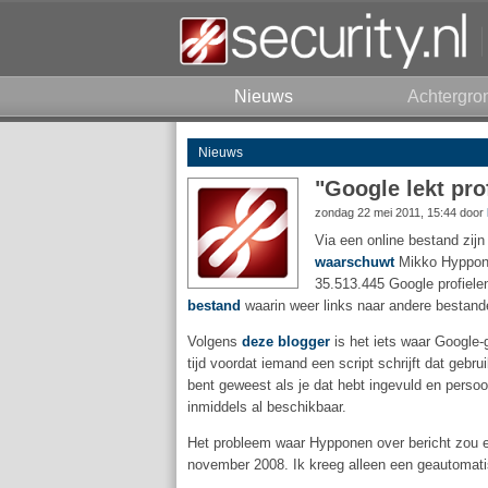
Nieuws
Achtergro
Nieuws
"Google lekt pro
zondag 22 mei 2011, 15:44 door
Via een online bestand zijn
waarschuwt
Mikko Hyppone
35.513.445 Google profielen
bestand
waarin weer links naar andere bestande
Volgens
deze blogger
is het iets waar Google-
tijd voordat iemand een script schrijft dat ge
bent geweest als je dat hebt ingevuld en persoo
inmiddels al beschikbaar.
Het probleem waar Hypponen over bericht zou ec
november 2008. Ik kreeg alleen een geautomati