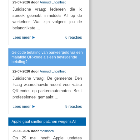
29-07-2026 door
Arnoud Engelfriet
Juridische vraag: Iedereen die ik
spreek gebruikt inmiddels AI op de
werkvloer. Wat zijn volgens jou de
belangrijkste ...
Lees meer
6 reacties
Geldt de betaling van parkeergeld via een
malafide QR-code als een bevrijdende
betaling?
22-07-2026 door
Arnoud Engelfriet
Juridische vraag: De gemeente Den
Haag waarschuwde recent voor valse
QR-codes op parkeerautomaten. Best
professioneel gemaakt ...
Lees meer
9 reacties
Apple gaat sneller patchen wegens AI
29-06-2026 door
meidoorn
Op 29 mei heeft Apple updates