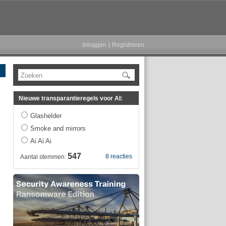
Inloggen
|
Registreren
Zoeken
Nieuwe transparantieregels voor AI:
Glashelder
Smoke and mirrors
Ai Ai Ai
547
8 reacties
Aantal stemmen: