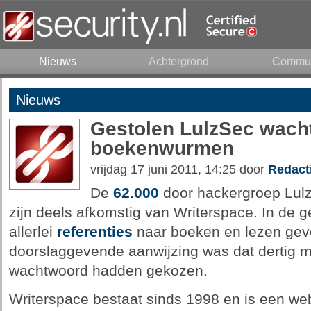
Nieuws
Achtergrond
Commun
Nieuws
Gestolen LulzSec wach
boekenwurmen
vrijdag 17 juni 2011, 14:25 door
Redact
De
62.000
door hackergroep Lul
zijn deels afkomstig van Writerspace. In de
allerlei
referenties
naar boeken en lezen gev
doorslaggevende aanwijzing was dat dertig m
wachtwoord hadden gekozen.
Writerspace bestaat sinds 1998 en is een web