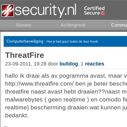
Nieuws
Achtergrond
Commun
Computerbeveiliging
- Hoe je bad guys buiten de deur houdt
ThreatFire
23-09-2011, 19:28 door
bulldog
, 1
reacties
hallo ik draai als av pogramma avast, maar 
http://www.threatfire.com/ ben je beter besche
threatfire naast avast hebt draaien??naast mi
malwarebytes ( geen realtime ) en comodo fir
realtime) bescherming draaien.wat kunnen ju
bedankt.