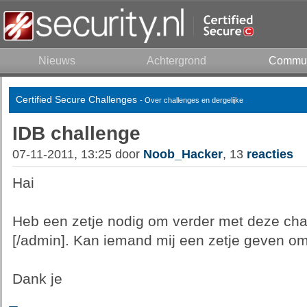
Nieuws
Achtergrond
Commun
Certified Secure Challenges
- Over challenges en dergelijke
IDB challenge
07-11-2011, 13:25 door
Noob_Hacker
, 13
reacties
Hai
Heb een zetje nodig om verder met deze cha
[/admin]. Kan iemand mij een zetje geven o
Dank je