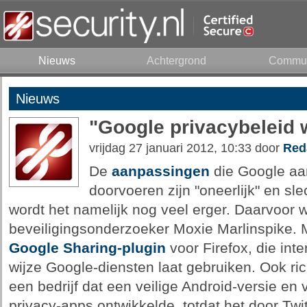
Nieuws
Achtergrond
Commun
Nieuws
"Google privacybeleid 
vrijdag 27 januari 2012, 10:33 door
Red
De
aanpassingen
die Google aan
doorvoeren zijn "oneerlijk" en sl
wordt het namelijk nog veel erger. Daarvoor
beveiligingsonderzoeker Moxie Marlinspike. 
Google Sharing-plugin
voor Firefox, die int
wijze Google-diensten laat gebruiken. Ook ric
een bedrijf dat een veilige Android-versie en 
privacy-apps ontwikkelde, totdat het door Tw