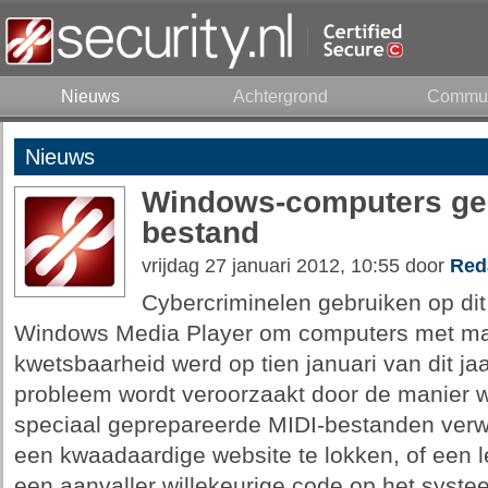
Nieuws
Achtergrond
Commun
Nieuws
Windows-computers geh
bestand
vrijdag 27 januari 2012, 10:55 door
Red
Cybercriminelen gebruiken op dit
Windows Media Player om computers met mal
kwetsbaarheid werd op tien januari van dit ja
probleem wordt veroorzaakt door de manier
speciaal geprepareerde MIDI-bestanden verwe
een kwaadaardige website te lokken, of een l
een aanvaller willekeurige code op het syste