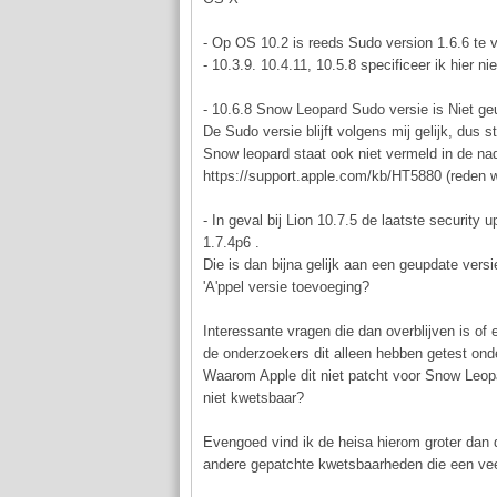
- Op OS 10.2 is reeds Sudo version 1.6.6 te
- 10.3.9. 10.4.11, 10.5.8 specificeer ik hier ni
- 10.6.8 Snow Leopard Sudo versie is Niet ge
De Sudo versie blijft volgens mij gelijk, dus 
Snow leopard staat ook niet vermeld in de nad
https://support.apple.com/kb/HT5880 (reden 
- In geval bij Lion 10.7.5 de laatste security
1.7.4p6 .
Die is dan bijna gelijk aan een geupdate versie
'A'ppel versie toevoeging?
Interessante vragen die dan overblijven is of
de onderzoekers dit alleen hebben getest ond
Waarom Apple dit niet patcht voor Snow Leopa
niet kwetsbaar?
Evengoed vind ik de heisa hierom groter dan d
andere gepatchte kwetsbaarheden die een veel