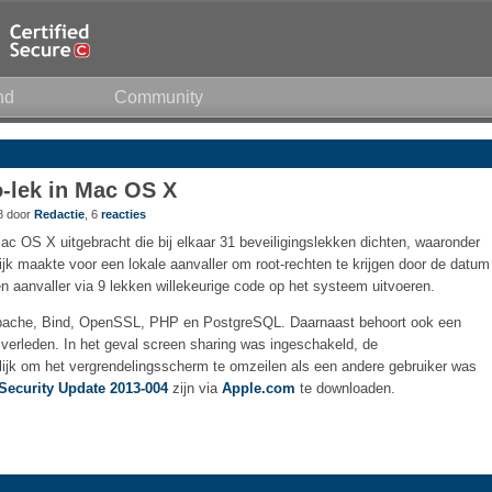
nd
Community
o-lek in Mac OS X
18 door
Redactie
, 6
reacties
ac OS X uitgebracht die bij elkaar 31 beveiligingslekken dichten, waaronder
jk maakte voor een lokale aanvaller om root-rechten te krijgen door de datum
een aanvaller via 9 lekken willekeurige code op het systeem uitvoeren.
Apache, Bind, OpenSSL, PHP en PostgreSQL. Daarnaast behoort ook een
verleden. In het geval screen sharing was ingeschakeld, de
ijk om het vergrendelingsscherm te omzeilen als een andere gebruiker was
Security Update 2013-004
zijn via
Apple.com
te downloaden.