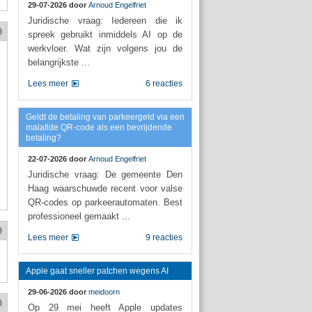
29-07-2026 door
Arnoud Engelfriet
Juridische vraag: Iedereen die ik
spreek gebruikt inmiddels AI op de
werkvloer. Wat zijn volgens jou de
belangrijkste ...
Lees meer
6 reacties
Geldt de betaling van parkeergeld via een
malafide QR-code als een bevrijdende
betaling?
22-07-2026 door
Arnoud Engelfriet
Juridische vraag: De gemeente Den
Haag waarschuwde recent voor valse
QR-codes op parkeerautomaten. Best
professioneel gemaakt ...
Lees meer
9 reacties
Apple gaat sneller patchen wegens AI
29-06-2026 door
meidoorn
Op 29 mei heeft Apple updates