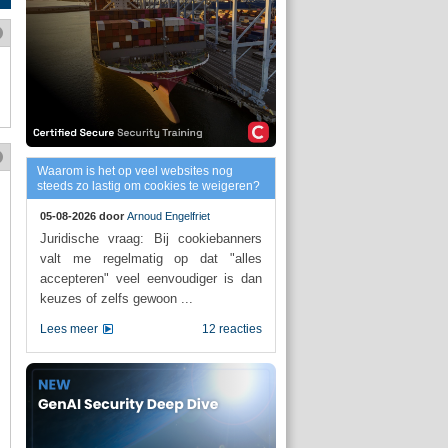
Waarom is het op veel websites nog
steeds zo lastig om cookies te weigeren?
05-08-2026 door
Arnoud Engelfriet
Juridische vraag: Bij cookiebanners
valt me regelmatig op dat "alles
accepteren" veel eenvoudiger is dan
keuzes of zelfs gewoon ...
Lees meer
12 reacties