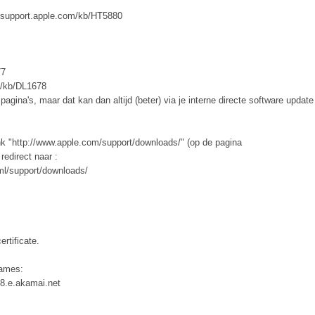
//support.apple.com/kb/HT5880
77
m/kb/DL1678
pagina's, maar dat kan dan altijd (beter) via je interne directe software update
ink "http://www.apple.com/support/downloads/" (op de pagina
edirect naar :
ml/support/downloads/
rtificate.
names:
48.e.akamai.net