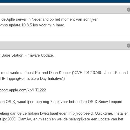
n de Aplle server in Nederland op het moment van schrijven.
mbo update 10.8.5 los voor mijn Imac.
rt Base Station Firmware Update.
r & medewerkers Joost Pol and Daan Keuper ("CVE-2012-3748 : Joost Pol and
HP TippingPoint's Zero Day Initiative")
support.apple.com/kb/HT1222
 binnen OS X, waarbij er toch nog 7 ook voor het oudere OS X Snow Leopard
belang dan de verholpen kwetsbaarheden in bijvoorbeeld; Quicktime, Installer,
t jpg2000, ClamAV, en misschien wel de belangrijkste een update van het