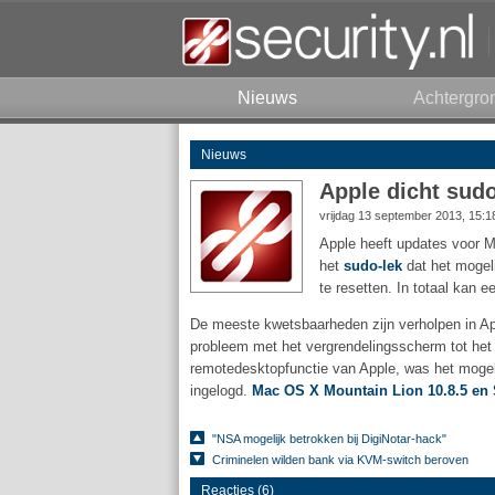
Nieuws
Achtergro
Nieuws
Apple dicht sud
vrijdag 13 september 2013, 15:
Apple heeft updates voor M
het
sudo-lek
dat het mogeli
te resetten. In totaal kan 
De meeste kwetsbaarheden zijn verholpen in 
probleem met het vergrendelingsscherm tot het 
remotedesktopfunctie van Apple, was het mogel
ingelogd.
Mac OS X Mountain Lion 10.8.5 en 
"NSA mogelijk betrokken bij DigiNotar-hack"
Criminelen wilden bank via KVM-switch beroven
Reacties (6)