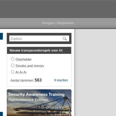
Inloggen
|
Registreren
Zoeken
Nieuwe transparantieregels voor AI:
Glashelder
Smoke and mirrors
Ai Ai Ai
563
9 reacties
Aantal stemmen: