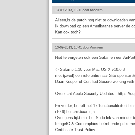
13-09-2013, 16:11 door
Anoniem
Alleen,is de patch nog niet te downloaden va
Ik download op een Amerikaanse server de co
Kan ook toch?.
13-09-2013, 18:41 door
Anoniem
Niet te vergeten ook een Safari en een AirPo
-> Safari 5.1.10 voor Mac OS X v10.6.8
met (jawel) een referentie naar Site sponso
Daan Keuper of Certified Secure working with 
Overzicht Apple Security Updates : https://
En verder, betreft het 17 'functionaliteiten'
(10.6) beschikbaar zijn.
Overigens lijkt m.i. het Sudo lek van minder 
ImageIO & Coregraphics betreffende pdf's me
Certificate Trust Policy.