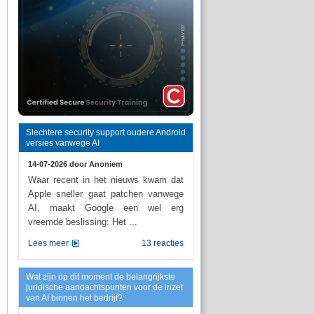
Slechtere security support oudere Android
versies vanwege AI
14-07-2026 door
Anoniem
Waar recent in het nieuws kwam dat
Apple sneller gaat patchen vanwege
AI, maakt Google een wel erg
vreemde beslissing: Het ...
Lees meer
13 reacties
Wat zijn op dit moment de belangrijkste
juridische aandachtspunten voor de inzet
van AI binnen het bedrijf?