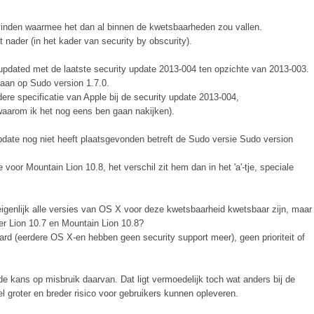
 vinden waarmee het dan al binnen de kwetsbaarheden zou vallen.
et nader (in het kader van security by obscurity).
updated met de laatste security update 2013-004 ten opzichte van 2013-003.
staan op Sudo version 1.7.0.
ere specificatie van Apple bij de security update 2013-004,
waarom ik het nog eens ben gaan nakijken).
 update nog niet heeft plaatsgevonden betreft de Sudo versie Sudo version
 voor Mountain Lion 10.8, het verschil zit hem dan in het 'a'-tje, speciale
 eigenlijk alle versies van OS X voor deze kwetsbaarheid kwetsbaar zijn, maar
er Lion 10.7 en Mountain Lion 10.8?
rd (eerdere OS X-en hebben geen security support meer), geen prioriteit of
e kans op misbruik daarvan. Dat ligt vermoedelijk toch wat anders bij de
 groter en breder risico voor gebruikers kunnen opleveren.