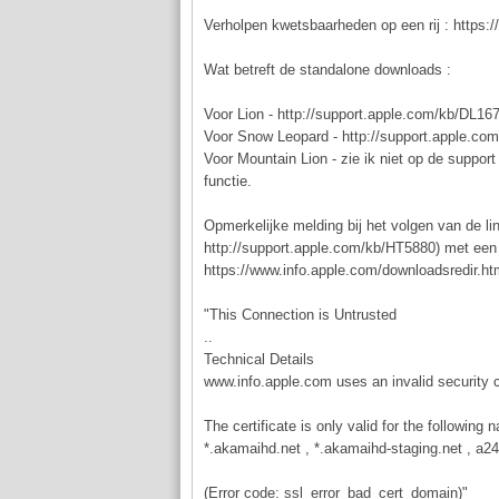
Verholpen kwetsbaarheden op een rij : https:
Wat betreft de standalone downloads :
Voor Lion - http://support.apple.com/kb/DL16
Voor Snow Leopard - http://support.apple.co
Voor Mountain Lion - zie ik niet op de support 
functie.
Opmerkelijke melding bij het volgen van de l
http://support.apple.com/kb/HT5880) met een r
https://www.info.apple.com/downloadsredir.ht
"This Connection is Untrusted
..
Technical Details
www.info.apple.com uses an invalid security ce
The certificate is only valid for the following 
*.akamaihd.net , *.akamaihd-staging.net , a2
(Error code: ssl_error_bad_cert_domain)"