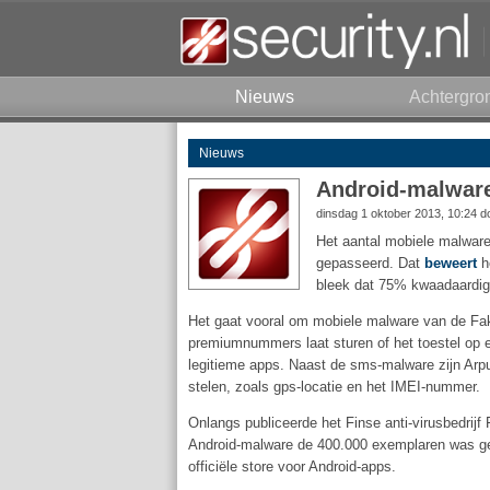
Nieuws
Achtergro
Nieuws
Android-malware
dinsdag 1 oktober 2013, 10:24 
Het aantal mobiele malware-
gepasseerd. Dat
beweert
he
bleek dat 75% kwaadaardige
Het gaat vooral om mobiele malware van de Fak
premiumnummers laat sturen of het toestel op 
legitieme apps. Naast de sms-malware zijn Arpu
stelen, zoals gps-locatie en het IMEI-nummer.
Onlangs publiceerde het Finse anti-virusbedrij
Android-malware de 400.000 exemplaren was ge
officiële store voor Android-apps.