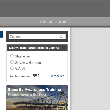
Inloggen
|
Registreren
Zoeken
Nieuwe transparantieregels voor AI:
Glashelder
Smoke and mirrors
Ai Ai Ai
552
8 reacties
Aantal stemmen: