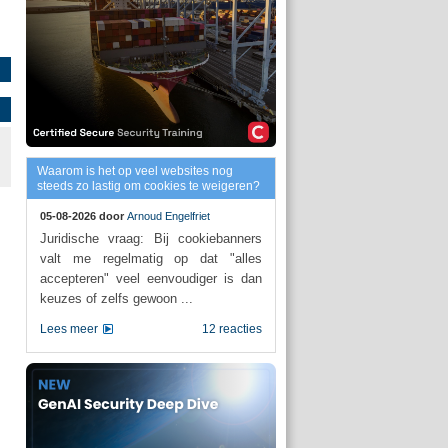
Waarom is het op veel websites nog
steeds zo lastig om cookies te weigeren?
05-08-2026 door
Arnoud Engelfriet
Juridische vraag: Bij cookiebanners
valt me regelmatig op dat "alles
accepteren" veel eenvoudiger is dan
keuzes of zelfs gewoon ...
Lees meer
12 reacties