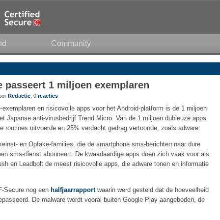
nd
Community
 passeert 1 miljoen exemplaren
door
Redactie
, 0
reacties
exemplaren en risicovolle apps voor het Android-platform is de 1 miljoen
t Japanse anti-virusbedrijf Trend Micro. Van de 1 miljoen dubieuze apps
 routines uitvoerde en 25% verdacht gedrag vertoonde, zoals adware.
einst- en Opfake-families, die de smartphone sms-berichten naar dure
een sms-dienst abonneert. De kwaadaardige apps doen zich vaak voor als
sh en Leadbolt de meest risicovolle apps, die adware tonen en informatie
f F-Secure nog een
halfjaarrapport
waarin werd gesteld dat de hoeveelheid
passeerd. De malware wordt vooral buiten Google Play aangeboden, de