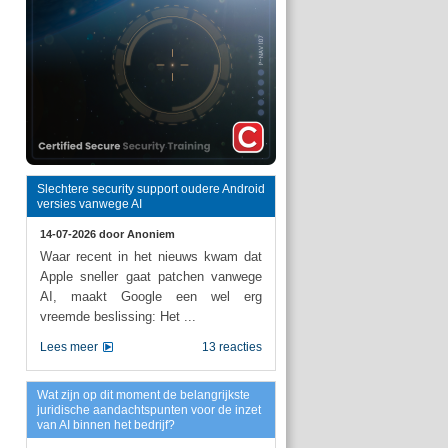
Slechtere security support oudere Android
versies vanwege AI
14-07-2026 door
Anoniem
Waar recent in het nieuws kwam dat
Apple sneller gaat patchen vanwege
AI, maakt Google een wel erg
vreemde beslissing: Het ...
Lees meer
13 reacties
Wat zijn op dit moment de belangrijkste
juridische aandachtspunten voor de inzet
van AI binnen het bedrijf?