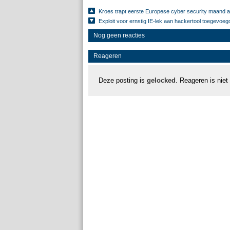
Kroes trapt eerste Europese cyber security maand a
Exploit voor ernstig IE-lek aan hackertool toegevoeg
Nog geen reacties
Reageren
Deze posting is
gelocked
. Reageren is niet