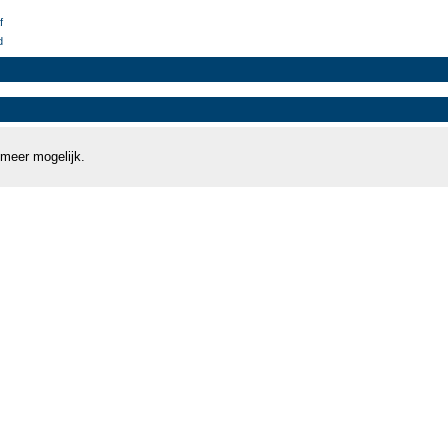
f
d
 meer mogelijk.