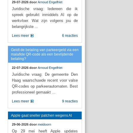
29-07-2026 door
Arnoud Engelfriet
Juridische vraag: Iedereen die ik
spreek gebruikt inmiddels AI op de
werkvloer. Wat zijn volgens jou de
belangrijkste ...
Lees meer
6 reacties
Geldt de betaling van parkeergeld via een
malafide QR-code als een bevrijdende
betaling?
22-07-2026 door
Arnoud Engelfriet
Juridische vraag: De gemeente Den
Haag waarschuwde recent voor valse
QR-codes op parkeerautomaten. Best
professioneel gemaakt ...
Lees meer
9 reacties
Apple gaat sneller patchen wegens AI
29-06-2026 door
meidoorn
Op 29 mei heeft Apple updates