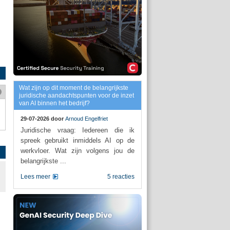
Wat zijn op dit moment de belangrijkste
juridische aandachtspunten voor de inzet
van AI binnen het bedrijf?
29-07-2026 door
Arnoud Engelfriet
Juridische vraag: Iedereen die ik
spreek gebruikt inmiddels AI op de
werkvloer. Wat zijn volgens jou de
belangrijkste ...
Lees meer
5 reacties