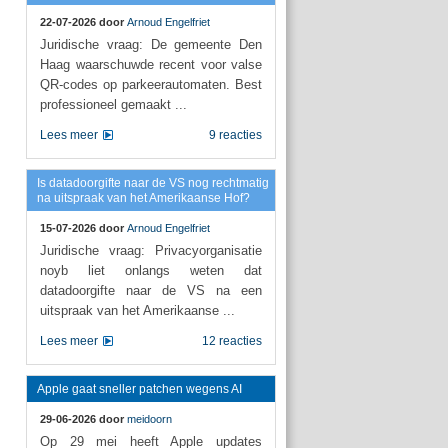
22-07-2026 door
Arnoud Engelfriet
Juridische vraag: De gemeente Den
Haag waarschuwde recent voor valse
QR-codes op parkeerautomaten. Best
professioneel gemaakt ...
Lees meer
9 reacties
Is datadoorgifte naar de VS nog rechtmatig
na uitspraak van het Amerikaanse Hof?
15-07-2026 door
Arnoud Engelfriet
Juridische vraag: Privacyorganisatie
noyb liet onlangs weten dat
datadoorgifte naar de VS na een
uitspraak van het Amerikaanse ...
Lees meer
12 reacties
Apple gaat sneller patchen wegens AI
29-06-2026 door
meidoorn
Op 29 mei heeft Apple updates