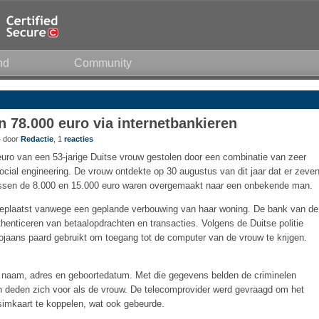
nd
Community
n 78.000 euro via internetbankieren
4 door
Redactie
, 1
reacties
uro van een 53-jarige Duitse vrouw gestolen door een combinatie van zeer
ocial engineering. De vrouw ontdekte op 30 augustus van dit jaar dat er zeve
ussen de 8.000 en 15.000 euro waren overgemaakt naar een onbekende man.
geplaatst vanwege een geplande verbouwing van haar woning. De bank van de
enticeren van betaalopdrachten en transacties. Volgens de Duitse politie
rojaans paard gebruikt om toegang tot de computer van de vrouw te krijgen.
r naam, adres en geboortedatum. Met die gegevens belden de criminelen
n deden zich voor als de vrouw. De telecomprovider werd gevraagd om het
imkaart te koppelen, wat ook gebeurde.