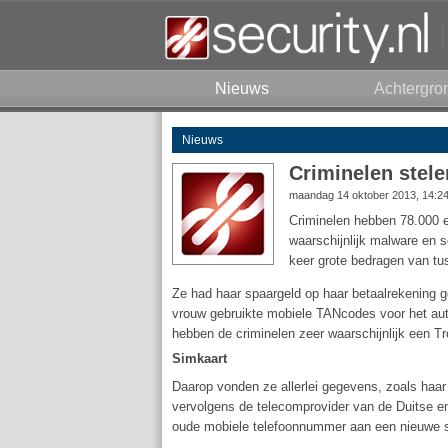
Nieuws
Achtergro
Nieuws
Criminelen stele
maandag 14 oktober 2013, 14:2
Criminelen hebben 78.000 e
waarschijnlijk malware en s
keer grote bedragen van t
Ze had haar spaargeld op haar betaalrekening 
vrouw gebruikte mobiele TANcodes voor het auth
hebben de criminelen zeer waarschijnlijk een T
Simkaart
Daarop vonden ze allerlei gegevens, zoals haa
vervolgens de telecomprovider van de Duitse e
oude mobiele telefoonnummer aan een nieuwe s