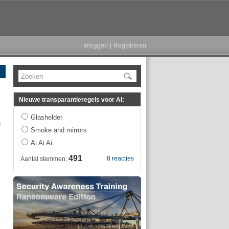
Inloggen
|
Registreren
Zoeken
Nieuwe transparantieregels voor AI:
Glashelder
n
Smoke and mirrors
Ai Ai Ai
491
8 reacties
Aantal stemmen: