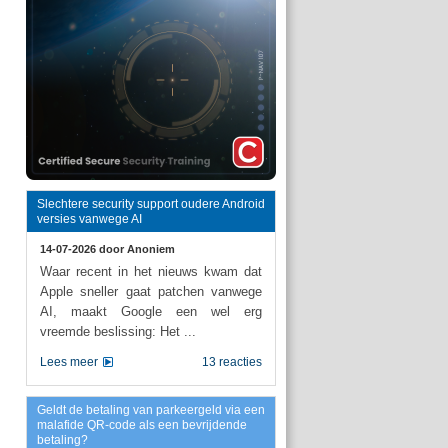
Slechtere security support oudere Android
versies vanwege AI
14-07-2026 door
Anoniem
Waar recent in het nieuws kwam dat
Apple sneller gaat patchen vanwege
AI, maakt Google een wel erg
vreemde beslissing: Het ...
Lees meer
13 reacties
Geldt de betaling van parkeergeld via een
malafide QR-code als een bevrijdende
betaling?